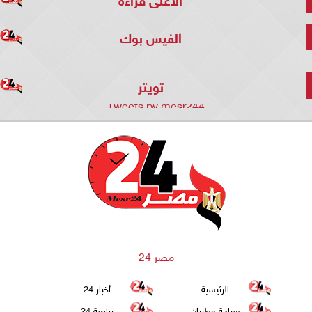
الفيس بوك
تويتر
Tweets by mesr244
مصر 24
الرئيسية
أخبار 24
سياحة وطيران
رياضة 24