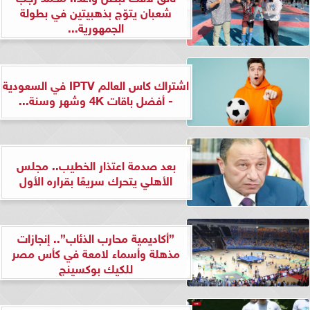
شعبان يتوّج بذهبيتين في بطولة
الجمهورية...
اشتراك كاس العالم IPTV في السعودية
- أفضل باقات 4K وشهر وسنة...
بعد صدمة اعتذار الخطيب.. مجلس
الأهلي يتحرك سريعًا بقراره الأول
”أكاديمية محارب الذئاب”.. إنجازات
مذهلة وأسماء لامعة في كأس مصر
للكيك بوكسينج