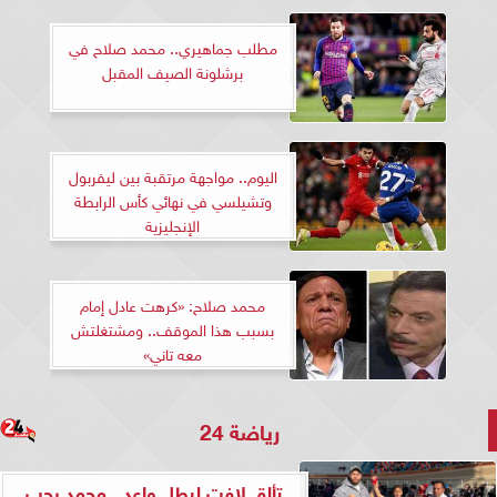
مطلب جماهيري.. محمد صلاح في
برشلونة الصيف المقبل
اليوم.. مواجهة مرتقبة بين ليفربول
وتشيلسي في نهائي كأس الرابطة
الإنجليزية
محمد صلاح: «كرهت عادل إمام
بسبب هذا الموقف.. ومشتغلتش
معه تاني»
رياضة 24
تألق لافت لبطل واعد.. محمد رجب