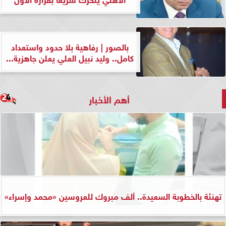
بالصور | رفاهية بلا حدود واستعداد
كامل.. وليد نبيل العلي يعلن جاهزية...
أهم الأخبار
تهنئة بالخطوبة السعيدة.. ألف مبروك للعروسين «محمد وإسراء»