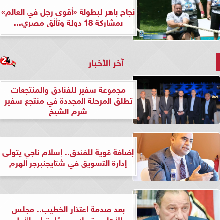
نجاح باهر لبطولة «أقوى رجل في العالم»
بمشاركة 18 دولة وتألّق مصري...
آخر الأخبار
مجموعة سفير للفنادق والمنتجعات
تطلق المرحلة المجددة في منتجع سفير
شرم الشيخ
إضافة قوية للفندق.. إسلام ناجي يتولى
إدارة التسويق في شتايجنبرجر الهرم
بعد صدمة اعتذار الخطيب.. مجلس
الأهلي يتحرك سريعًا بقراره الأول