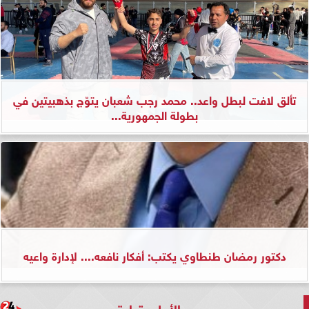
تألق لافت لبطل واعد.. محمد رجب شعبان يتوّج بذهبيتين في
بطولة الجمهورية...
دكتور رمضان طنطاوي يكتب: أفكار نافعه.... لإدارة واعيه
الأعلى قراءة