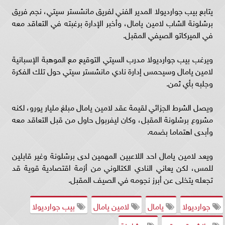
يتابع بيب جوارديولا المدير الفني لفريق مانشستر سيتي، نجم فريق
برشلونة الشاب لامين يامال، وأخبر الإدارة برغبته في التعاقد معه
في الميركاتو الصيفي المقبل.
ويرغب بيب جوارديولا مدرب السيتي التوقيع مع الموهبة الإسبانية
لامين يامال وسيحمس إدارة نادي مانشستر سيتي حول تلك الفكرة
وجلبه بأي ثمن.
ويصل الشرط الجزائي لقيمة عقد لامين يامال مبلغ مليار يورو، لكنه
مشروع برشلونة المقبل، وكان ليفربول حاول من قبل التعاقد معه
وأبدى اهتماما بضمه.
ويعد لامين يامال احد اللاعبين المهمين لدى برشلونة وغير قابلين
للمس، لكن يعاني النادي الكتالوني من أزمة اقتصادية قوية قد
تجعله يتخلى عن أبرز نجومه في الصيف المقبل.
جوارديولا
يامال
لامين يامال
بيب جوارديولا