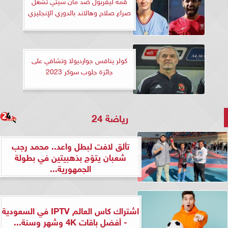
قمة ليفربول ضد مان سيتي تشعل
صراع صلاح وهالاند بالدوري الإنجليزي
كولر ينافس جوارديولا وتشافي على
جائزة جلوب سوكر 2023
رياضة 24
تألق لافت لبطل واعد.. محمد رجب
شعبان يتوّج بذهبيتين في بطولة
الجمهورية...
اشتراك كاس العالم IPTV في السعودية
- أفضل باقات 4K وشهر وسنة...