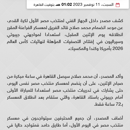
السبت، 11 نوفمبر 2023
01:02 صـ
بتوقيت القاهرة
كشف مصدر داخل الجهاز الفني لمنتخب مصر الأول لكرة القدم،
عن موعد انضمام محمد صلاح قائد الفريق لمعسكر الفراعنة المقرر
انطلاقه يوم الإثنين المقبل، استعدادا لمواجهتي جيبوتي
وسيراليون في إفتتاح التصفيات المؤهلة لنهائيات كأس العالم
2026 بأمريكا وكندا والمكسيك.
وأكد المصدر، أن محمد صلاح سيصل القاهرة في ساعة مبكرة من
صباح الإثنين، على أن ينضم لمعسكر منتخب مصر نفس اليوم،
حتى يشارك في تدريبات منتخب مصر استعدادا للمباراة الأولى
أمام جيبوتي باستاد القاهرة، والتي ستقام بعد انطلاق المعسكر
بـ72 ساعة فقط.
أضاف المصدر، أن جميع المحترفين سيتواجدون في معسكر
منتخب مصر في اليوم الأول، أما طارق حامد فمتواجد حاليا في