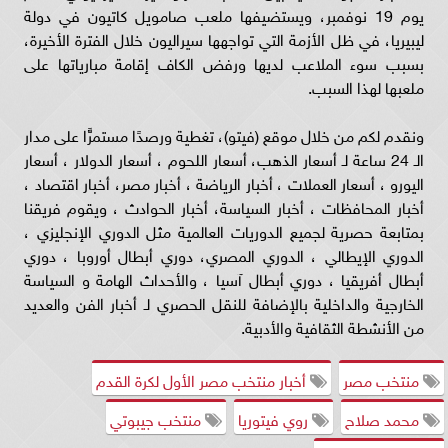
يوم 19 نوفمبر، ويستضيفها ملعب صامويل كاتيون في دولة
ليبيريا، في ظل الأزمة التي تواجهها سيراليون خلال الفترة الأخيرة،
بسبب سوء الملاعب لديها ورفض الكاف إقامة مبارياتها على
ملعبها لهذا السبب.
ونقدم لكم من خلال موقع (فيتو)، تغطية ورصدًا مستمرًّا على مدار
الـ 24 ساعة لـ أسعار الذهب، أسعار اللحوم ، أسعار الدولار ، أسعار
اليورو ، أسعار العملات ، أخبار الرياضة ، أخبار مصر، أخبار اقتصاد ،
أخبار المحافظات ، أخبار السياسة، أخبار الحوادث ، ويقوم فريقنا
بمتابعة حصرية لجميع الدوريات العالمية مثل الدوري الإنجليزي ،
الدوري الإيطالي ، الدوري المصري، دوري أبطال أوروبا ، دوري
أبطال أفريقيا ، دوري أبطال آسيا ، والأحداث الهامة و السياسة
الخارجية والداخلية بالإضافة للنقل الحصري لـ أخبار الفن والعديد
من الأنشطة الثقافية والأدبية.
منتخب مصر
أخبار منتخب مصر الأول لكرة القدم
محمد صلاح
روي فيتوريا
منتخب جيبوتي