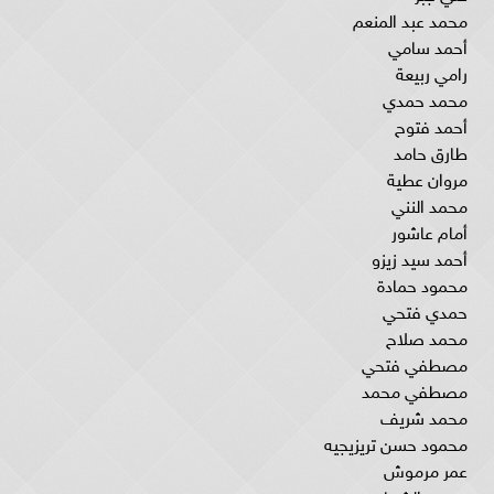
محمد عبد المنعم
أحمد سامي
رامي ربيعة
محمد حمدي
أحمد فتوح
طارق حامد
مروان عطية
محمد النني
أمام عاشور
أحمد سيد زيزو
محمود حمادة
حمدي فتحي
محمد صلاح
مصطفي فتحي
مصطفي محمد
محمد شريف
محمود حسن تريزيجيه
عمر مرموش