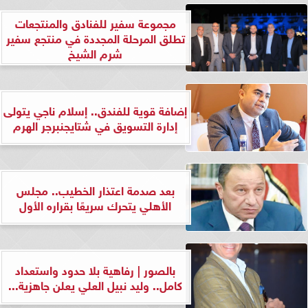
مجموعة سفير للفنادق والمنتجعات
تطلق المرحلة المجددة في منتجع سفير
شرم الشيخ
إضافة قوية للفندق.. إسلام ناجي يتولى
إدارة التسويق في شتايجنبرجر الهرم
بعد صدمة اعتذار الخطيب.. مجلس
الأهلي يتحرك سريعًا بقراره الأول
بالصور | رفاهية بلا حدود واستعداد
كامل.. وليد نبيل العلي يعلن جاهزية...