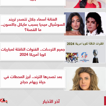
الفنانة أسماء جلال تتصدر تريند
السوشيال ميديا بسبب مايكل جاكسون..
ما القصة؟
جميع الترددات.. القنوات الناقلة لمباريات
كوبا أمريكا 2024
بعد تصدرها الترند.. أبرز المحطات في
حياة ريهام حجاج
آخر الأخبار