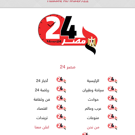
Tweets by mesr244
مصر 24
الرئيسية
أخبار 24
سياحة وطيران
رياضة 24
حوادث
فن وثقافة
عرب وعالم
اقتصاد
منوعات
تريندات
من نحن
اعلن معنا