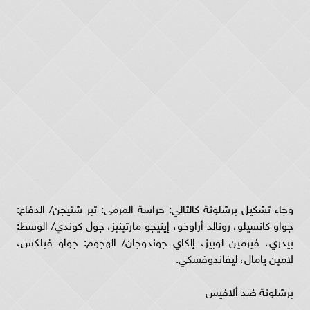
وجاء تشكيل برشلونة كالتالي: حراسة المرمى: تير شتيجن/ الدفاع:
جواو كانسيلو، رونالد أراوخو، إينيجو مارتينيز، جول كوندي/ الوسط:
بيدري، فيرمين لوبيز، إلكاي جوندوجان/ الهجوم: جواو فيلكس،
لامين يامال، ليفاندوفسكي.
برشلونة ضد ألافيس