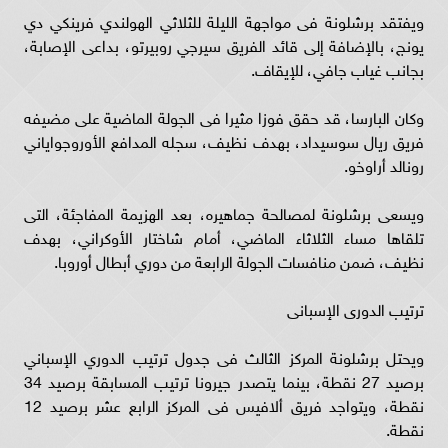
ويفتقد برشلونة فى مواجهة الليلة للثلاثي الهولندي فرينكي دي
يونج، بالإضافة إلى قائد الفريق سيرجي روبيرتو، بداعى الإصابة،
بجانب غياب جافي، للإيقاف.
وكان البارسا، قد حقق فوزا مثيرا فى الجولة الماضية على مضيفه
فريق ريال سوسيداد، بهدف نظيف، سجله المدافع الأوروجواياني
رونالد أراوخو.
ويسعى برشلونة لمصالحة جماهيره، بعد الهزيمة المفاجئة، التى
تلقاها مساء الثلاثاء الماضي، أمام شاختار الأوكراني، بهدف
نظيف، ضمن منافسات الجولة الرابعة من دوري أبطال أوروبا.
ترتيب الدورى الإسبانى
ويحتل برشلونة المركز الثالث فى جدول ترتيب الدوري الإسباني
برصيد 27 نقطة، بينما يتصدر جيرونا ترتيب المسابقة برصيد 34
نقطة، ويتواجد فريق ألافيس فى المركز الرابع عشر برصيد 12
نقطة.