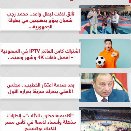
تألق لافت لبطل واعد.. محمد رجب
شعبان يتوّج بذهبيتين في بطولة
الجمهورية...
اشتراك كاس العالم IPTV في السعودية
- أفضل باقات 4K وشهر وسنة...
بعد صدمة اعتذار الخطيب.. مجلس
الأهلي يتحرك سريعًا بقراره الأول
”أكاديمية محارب الذئاب”.. إنجازات
مذهلة وأسماء لامعة في كأس مصر
للكيك بوكسينج