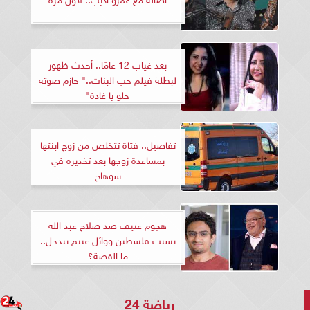
بعد غياب 12 عامًا.. أحدث ظهور
لبطلة فيلم حب البنات.." حازم صوته
حلو يا غادة"
تفاصيل.. فتاة تتخلص من زوج ابنتها
بمساعدة زوجها بعد تخديره في
سوهاج
هجوم عنيف ضد صلاح عبد الله
بسبب فلسطين ووائل غنيم يتدخل..
ما القصة؟
رياضة 24