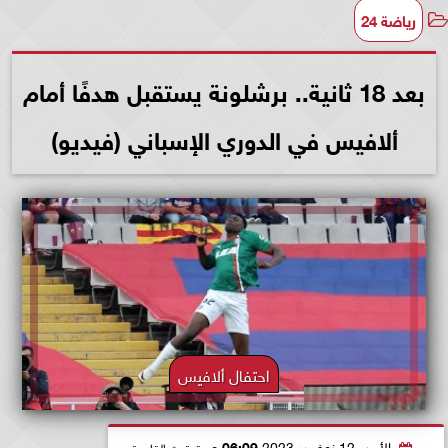
رياضة 24
بعد 18 ثانية.. برشلونة يستقبل هدفًا أمام
ألافيس في الدوري الإسباني (فيديو)
احتفال ألافيس
الأحد، 12 نوفمبر 2023
06:09 مـ
بتوقيت القاهرة