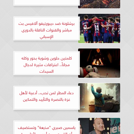
برشلونة ضد ديبورتيفو ألافيس بث
مباشر والقنوات الناقلة بالدوري
الإسباني
كلمتين حلوين وشوية بخور وكله
مجاناً.. اعترافات مثيرة لدجال
السيدات
دعاء المطر لمن تحب.. أدعية لأهل
غزة بالنصرة والتأييد والتمكين
ياسمين صبري "مذيعة" وتستضيف
أصالة مع عمرو أديب.. لأول مرة