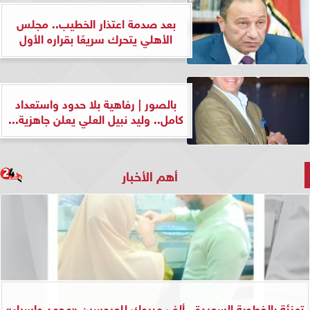
بعد صدمة اعتذار الخطيب.. مجلس
الأهلي يتحرك سريعًا بقراره الأول
بالصور | رفاهية بلا حدود واستعداد
كامل.. وليد نبيل العلي يعلن جاهزية...
أهم الأخبار
تهنئة بالخطوبة السعيدة.. ألف مبروك للعروسين «محمد وإسراء»