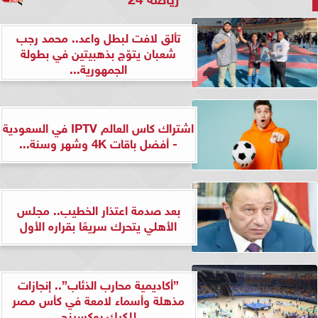
تألق لافت لبطل واعد.. محمد رجب
شعبان يتوّج بذهبيتين في بطولة
الجمهورية...
اشتراك كاس العالم IPTV في السعودية
- أفضل باقات 4K وشهر وسنة...
بعد صدمة اعتذار الخطيب.. مجلس
الأهلي يتحرك سريعًا بقراره الأول
”أكاديمية محارب الذئاب”.. إنجازات
مذهلة وأسماء لامعة في كأس مصر
للكيك بوكسينج