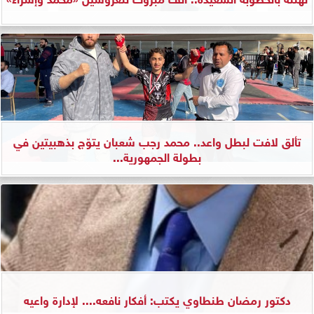
تألق لافت لبطل واعد.. محمد رجب شعبان يتوّج بذهبيتين في
بطولة الجمهورية...
دكتور رمضان طنطاوي يكتب: أفكار نافعه.... لإدارة واعيه