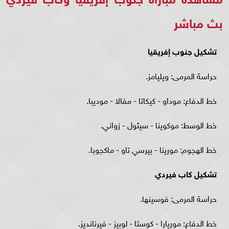
بث مباشر
تشكيل جنوب إفريقيا
حراسة المرمى: ويليامز.
خط الدفاع: موداو - كيكاتا - مفالا - موديبا.
خط الوسط: موكوينا - سيثول - زواني.
خط الهجوم: مورينا - بيرسي تاو - ماكجوبا.
تشكيل كاب فيردي
حراسة المرمى: فوسينها.
خط الدفاع: موريارا - كوستا - لوبيز - فيرنانديز.