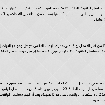
ومع تسلَّل الدراما التركية إلى البيوت العربية ومنها مسلسل الياقوت الحلقة ٢٣ مترجمة للعربية قصة عشق، واستمرار سيط
تها الشهيرة التي حققت نجاحًا باهرا رسخت من خلاله في الأذهان، وخاصًة
عربية يعتبر واحدًا من أكثر الأعمال رواجًا على محرك البحث العالمي جوجل ومواقع التواص
الاجتماعي في الساعات الماضية، بالتزامن مع انطلاق مسلسل الياقوت 13 مترجم عربي قصة عشق من موعد عرض الحلق
يعيش عشاق الدرامة التركية حالة من السعادة وخاصة محبي مسلسل الياقوت الحلقة 23 مترجمة للعربية قصة عشق كامل
بعد أن أعلنت الشركة المنتجة عن انطلاق حلقات مسلسل الياقوت الحلقة 23 مترجم عربي كاملة، ويعد مسلسل الياق
روضة مؤخرًا، واستطاع أن ينافس على جوائز عديدة، بعد أن نجح مسلسل الياقوت
جماهيره.