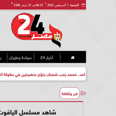
مـ
هـ
الجمعة
7
أغسطس
2026
06:35 مـ
23
صفر
1448
أخبار 24
سياحة وطيران
ري
واعد.. محمد رجب شعبان يتوّج بذهبيتين في بطولة الجمهورية للكيك ب
فن وثقافة
شاهد مسلسل الياقوت الحلقة 23 كاملة مت