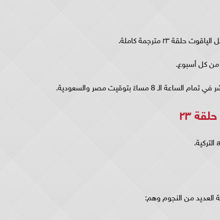
ة ٢٣ مترجمة كاملة.
قة ٢٣