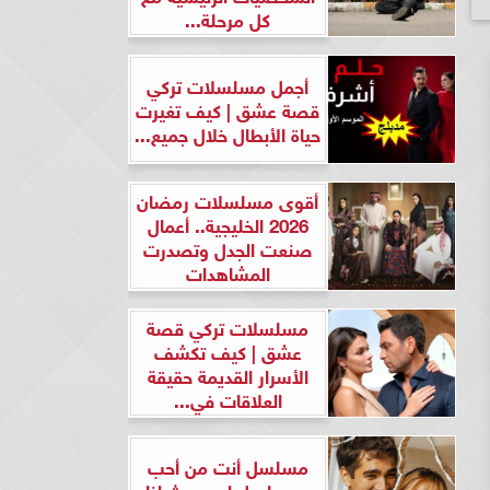
كل مرحلة...
أجمل مسلسلات تركي
قصة عشق | كيف تغيرت
حياة الأبطال خلال جميع...
أقوى مسلسلات رمضان
2026 الخليجية.. أعمال
صنعت الجدل وتصدرت
المشاهدات
مسلسلات تركي قصة
عشق | كيف تكشف
الأسرار القديمة حقيقة
العلاقات في...
مسلسل أنت من أحب
ومسلسل لن يحدث لنا