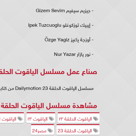
- جيزيم سيفيم Gizem Sevim
- إيبيك توزكوغلو Ipek Tuzcuoglu
- أوزجة ياغيز Özge Yagiz
- نور يازار Nur Yazar
صناع عمل مسلسل الياقوت الحلقة 23 lymotion
مسلسل الياقوت الحلقة 23 Dailymotion من كتابة بورجو أوفار Burcu Över، وإخراج سميح باجي Semih Bagci.
مشاهدة مسلسل الياقوت الحلقة 23 مترجمة للعربية كاملة .. اضغط
الياقوت الحلقة ٢٣
الياقوت ٢٣
الياقوت ال
الياقوت الحلقة 23
مصر24