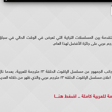
 للعربية مكانة متقدمة بين المسلسلات التركية التي تعرض في الوقت الحالي في سباق
تتزايد عمليات البحث خلال الساعات الماضية من جانب الجمهور عن مسلسل الياقوت الحلقة ٢٣ مترجمة للعربية، بعدما 
العمل الدرامي الجديد إعجاب المشاهدين بعد عرض اعلان مسلسل الياقوت الحلقه ٢٣ مترجم عربي والذي ظهر من خلاله العد
هنــــا