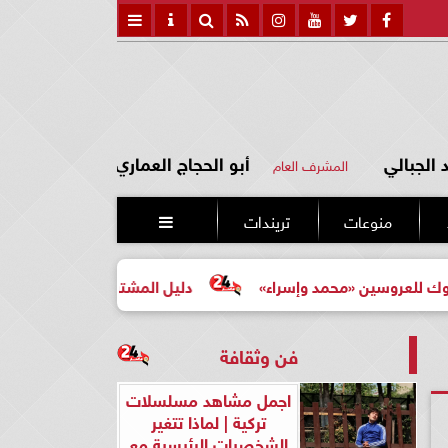
الجبالي
أبو الحجاج العماري
المشرف العام
منوعات
تريندات

مد وإسراء»
دليل المشتري لأول مرة لاختيار مشروع عقاري 
فن وثقافة
اجمل مشاهد مسلسلات
تركية | لماذا تتغير
الشخصيات الرئيسية مع