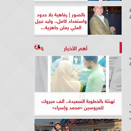
رة
بالصور | رفاهية بلا حدود
واستعداد كامل.. وليد نبيل
العلي يعلن جاهزية...
أهم الأخبار
ل
ة
تهنئة بالخطوبة السعيدة.. ألف مبروك
ة،
للعروسين «محمد وإسراء»
وت