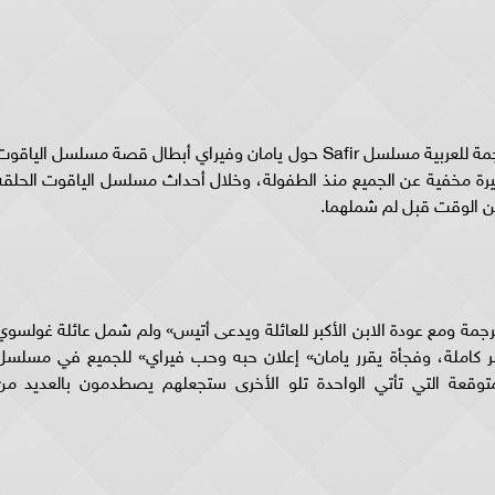
تدور أحداث قصة مسلسل الياقوت الحلقه 23 مترجمة للعربية مسلسل Safir حول يامان وفيراي أبطال قصة مسلسل الياقو
حب كبيرة مخفية عن الجميع منذ الطفولة، وخلال أحداث مسلسل الياقوت الحلقه
ر الأحداث في مسلسل الياقوت حلقه 23 مترجمة ومع عودة الابن الأكبر للعائلة ويدعى أتيس» ولم شمل عائلة غولسو
 كاملة، وفجأة يقرر يامان» إعلان حبه وحب فيراي» للجميع في مسلسل
أحداث غير المتوقعة التي تأتي الواحدة تلو الأخرى ستجعلهم يصطدمون بالعديد من