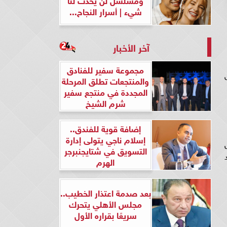
شيء | أسرار النجاح...
آخر الأخبار
مجموعة سفير للفنادق
والمنتجعات تطلق المرحلة
المجددة في منتجع سفير
شرم الشيخ
إضافة قوية للفندق..
إسلام ناجي يتولى إدارة
نال
التسويق في شتايجنبرجر
يد
الهرم
بعد صدمة اعتذار الخطيب..
مجلس الأهلي يتحرك
سريعًا بقراره الأول