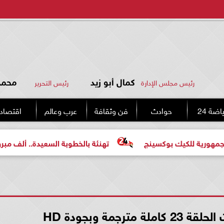
كمال أبو زيد
محمد 
رئيس مجلس الإدارة
رئيس التحرير
اضة 24
حوادث
فن وثقافة
عرب وعالم
اقتصاد
وكسينج
تهنئة بالخطوبة السعيدة.. ألف مبروك للعروسين «مح
رجمة وبجودة HD