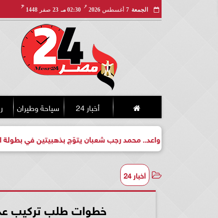
مـ
هـ
الجمعة
7
أغسطس
2026
02:30 مـ
23
صفر
1448
أخبار 24
سياحة وطيران
ري
بطل واعد.. محمد رجب شعبان يتوّج بذهبيتين في بطولة الجمهورية للك
أخبار 24
خطوات طلب تركيب عداد