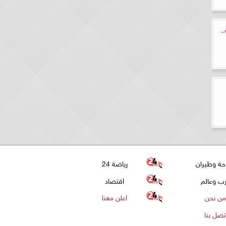
2 كاملة..
حة وطيران
رياضة 24
ب وعالم
اقتصاد
من نحن
اعلن معنا
تصل بنا