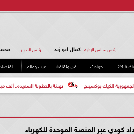
كمال أبو زيد
محمد 
رئيس مجلس الإدارة
رئيس التحرير
اضة 24
حوادث
فن وثقافة
عرب وعالم
اقتصاد
يك بوكسينج
تهنئة بالخطوبة السعيدة.. ألف مبروك للعروسي
 كودي عبر المنصة الموحدة للكهرباء