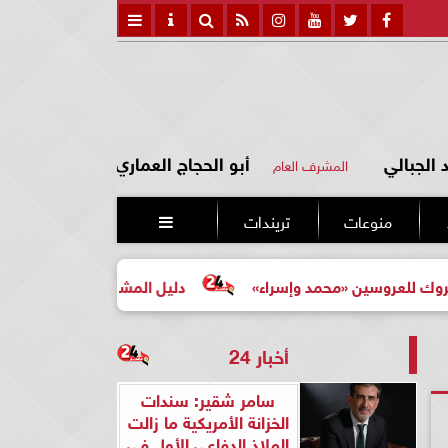
الجبالي
أبو الحجاج العماري
المشرف العام
منوعات
تريندات

ن «محمد وإسراء»
دليل المشتري لأول مرة لاختيار مشروع عق
أخبار 24
سامر شقير: سندات
الخزانة الأمريكية ما زالت
الملاذ الدفاعي الأول في