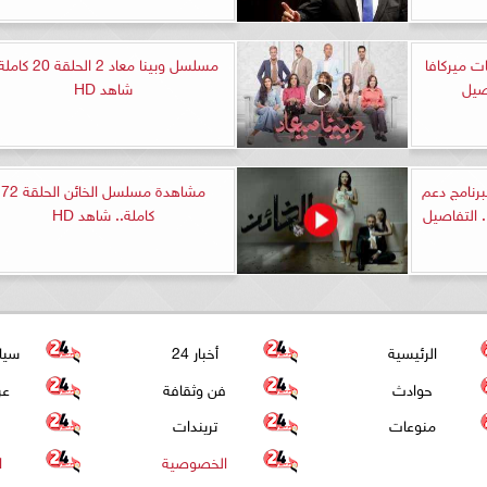
ن استهداف 3 دبابات ميركافا
مسلسل وبينا معاد 2 الحلقة 0
صيل
شاهد HD
برنامج دعم
مشاهدة مسلسل الخائن الحلقة 72
 التفاصيل
كاملة.. شاهد HD
الرئيسية
أخبار 24
سيا
حوادث
فن وثقافة
عر
منوعات
تريندات
الخصوصية
ا