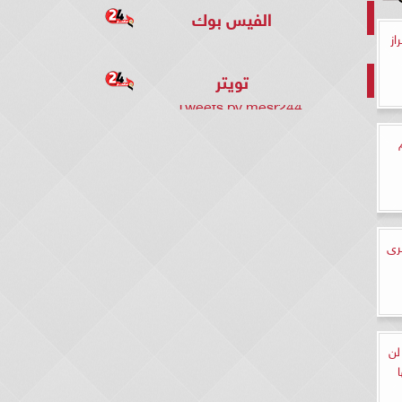
الفيس بوك
از
تويتر
Tweets by mesr244
رى
لن