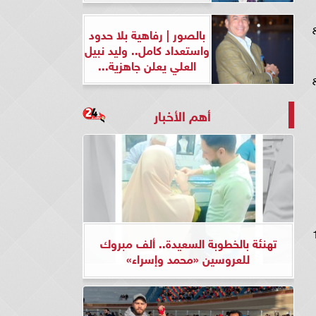
بالصور | رفاهية بلا حدود
واستعداد كامل.. وليد نبيل
العلي يعلن جاهزية...
أهم الأخبار
لتابع لها ورقم العداد المكون من 10
تهنئة بالخطوبة السعيدة.. ألف مبروك
للعروسين «محمد وإسراء»