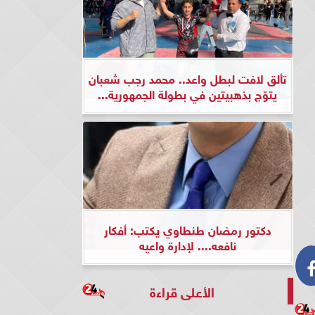
تألق لافت لبطل واعد.. محمد رجب شعبان
يتوّج بذهبيتين في بطولة الجمهورية...
دكتور رمضان طنطاوي يكتب: أفكار
نافعه.... لإدارة واعيه
الأعلى قراءة