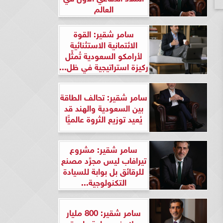
العالم
سامر شقير: القوة
الائتمانية الاستثنائية
لأرامكو السعودية تُمثِّل
ركيزة استراتيجية في ظل...
سامر شقير: تحالف الطاقة
بين السعودية والهند قد
يُعيد توزيع الثروة عالميًّا
سامر شقير: مشروع
تيرافاب ليس مجرَّد مصنع
للرقائق بل بوابة للسيادة
التكنولوجية...
سامر شقير: 800 مليار
دولار في ساعة واحدة..