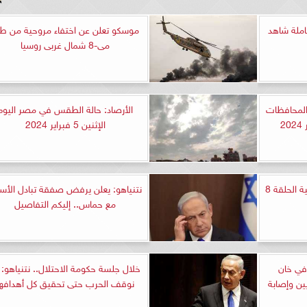
ة مسلسل الخائن 71 كاملة شاهد
موسكو تعلن عن اختفاء مروحية من طر
مى-8 شمال غربى روسيا
المحافظات
الأرصاد: حالة الطقس في مصر اليوم
الإثنين 5 فبراير 2024
مشاهدة مسلسل حدوتة منسية الحلقة 8
نتنياهو: يعلن يرفض صفقة تبادل الأس
مع حماس.. إليكم التفاصيل
 في خان
خلال جلسة حكومة الاحتلال.. نتنياهو: 
ين وإصابة
نوقف الحرب حتى تحقيق كل أهدافها