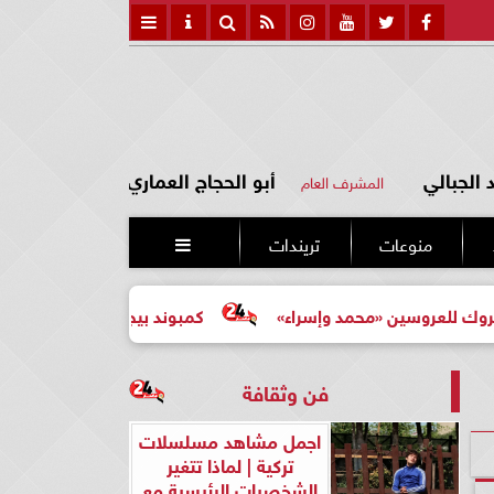
الجبالي
أبو الحجاج العماري
المشرف العام
منوعات
تريندات

محمد وإسراء»
كمبوند بيجونيا: اختيارك الأرقى لحياة أكثر هدوءًا
فن وثقافة
اجمل مشاهد مسلسلات
تركية | لماذا تتغير
الشخصيات الرئيسية مع