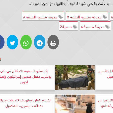
بسبب قضية هي شريكة فيه، ليطالبها بجزء من الميراث.
حدوته منسيه الحلقه 8
حدوته منسيه الحلقه ٨
حدوتة منسية ٨
مصر24
دل الأسرى
إثر استهداف قوة للاحتلال في خان
صيل
يونس.. مقتل جنديين إسرائيليين وإصا
آخرين
تنياهو: لن
القسام: تعلن استهداف 3 دبابات مي
أهدافها
بقذائف الباسين.. التفاصيل