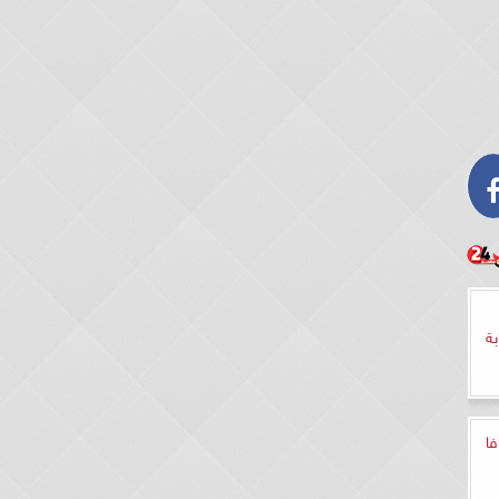
بة
ركافا