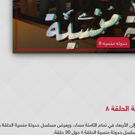
حدوته منسيه 8
لحلقة ٨
يعرض مسلسل حدوتة منسية ا