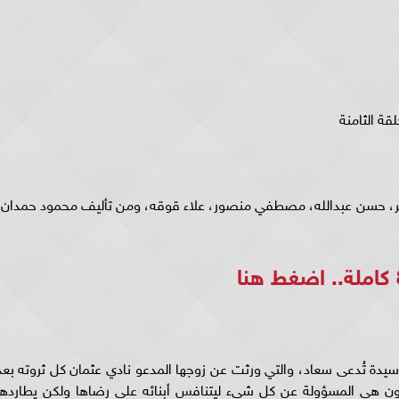
ة الثامنة
ي مسلسل حدوتة منسية ح8 عبير منير، حسن عبدالله، مصطفي منصور، علاء قوقه، ومن تأليف محمود حمدان
اضغط هنا
سل حدوته منسيه 8 حول قصة سيدة تُدعى سعاد، والتي ورثت عن زوجها المدعو نادي عثمان كل ثروته بع
تكون هي المسؤولة عن كل شيء ليتنافس أبنائه على رضاها ولكن يطاردها