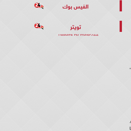
الفيس بوك
تويتر
Tweets by mesr244
،
د