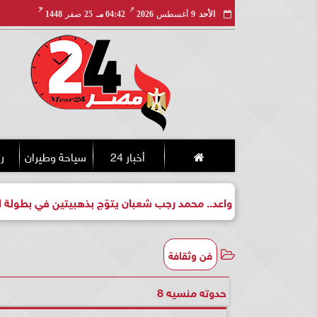
مـ
هـ
الأحد
9
أغسطس
2026
04:42 مـ
25
صفر
1448
أخبار 24
سياحة وطيران
ري
ل واعد.. محمد رجب شعبان يتوّج بذهبيتين في بطولة الجمهورية للكيك
فن وثقافة
حدوته منسيه 8