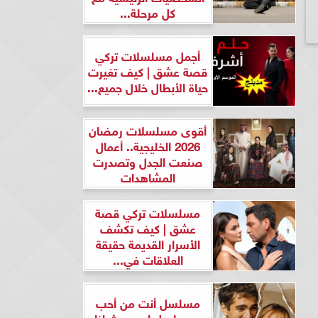
كل مرحلة...
أجمل مسلسلات تركي
قصة عشق | كيف تغيرت
حياة الأبطال خلال جميع...
أقوى مسلسلات رمضان
2026 الخليجية.. أعمال
صنعت الجدل وتصدرت
المشاهدات
مسلسلات تركي قصة
عشق | كيف تكشف
الأسرار القديمة حقيقة
العلاقات في...
مسلسل أنت من أحب
ومسلسل لن يحدث لنا