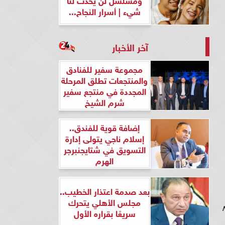
شيء | أسرار النجاح...
آخر الأخبار
مجموعة سفير للفنادق
والمنتجعات تطلق المرحلة
المجددة في منتجع سفير
شرم الشيخ
إضافة قوية للفندق..
إسلام ناجي يتولى إدارة
التسويق في شتايجنبرجر
الهرم
بعد صدمة اعتذار الخطيب..
مجلس الأهلي يتحرك
لحلقة ٨ من السبت إلى الأربعاء في تمام الثامنة مساء، ويعرض مسلسل حدوتة منسية الحلقة ٨
سريعًا بقراره الأول