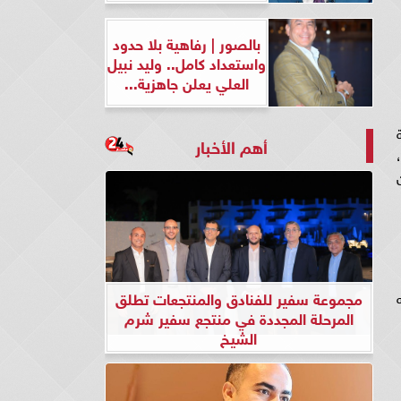
بالصور | رفاهية بلا حدود
واستعداد كامل.. وليد نبيل
العلي يعلن جاهزية...
ة
أهم الأخبار
الجاري،
 ٨ باقة من
مجموعة سفير للفنادق والمنتجعات تطلق
ه
المرحلة المجددة في منتجع سفير شرم
الشيخ