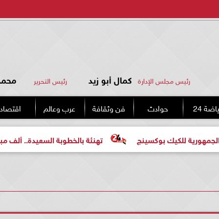
كمال أبو زيد
محمد 
رئيس مجلس الإدارة
رئيس التحرير
اضة 24
حوادث
فن وثقافة
عرب وعالم
اقتصاد
 بوكسينج
تهنئة بالخطوبة السعيدة.. ألف مبروك للعروسين «