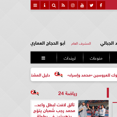
الجبالي
أبو الحجاج العماري
المشرف العام
منوعات
تريندات

ن «محمد وإسراء»
دليل المشتري لأول مرة لاختيار مشروع عق
رياضة 24
تألق لافت لبطل واعد..
محمد رجب شعبان يتوّج
بذهبيتين في بطولة