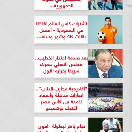
الجمهورية...
اشتراك كاس العالم IPTV
في السعودية - أفضل
باقات 4K وشهر وسنة...
بعد صدمة اعتذار الخطيب..
مجلس الأهلي يتحرك
سريعًا بقراره الأول
”أكاديمية محارب الذئاب”..
إنجازات مذهلة وأسماء
لامعة في كأس مصر
للكيك بوكسينج
نجاح باهر لبطولة «أقوى
رجل في العالم» بمشاركة