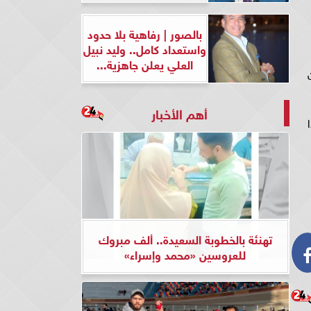
بالصور | رفاهية بلا حدود
واستعداد كامل.. وليد نبيل
العلي يعلن جاهزية...
أهم الأخبار
تهنئة بالخطوبة السعيدة.. ألف مبروك
للعروسين «محمد وإسراء»