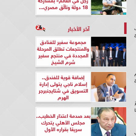
18 دولة وتألّق مصري...
آخر الأخبار
مجموعة سفير للفنادق
والمنتجعات تطلق المرحلة
المجددة في منتجع سفير
شرم الشيخ
إضافة قوية للفندق..
إسلام ناجي يتولى إدارة
التسويق في شتايجنبرجر
الهرم
بعد صدمة اعتذار الخطيب..
مجلس الأهلي يتحرك
سريعًا بقراره الأول