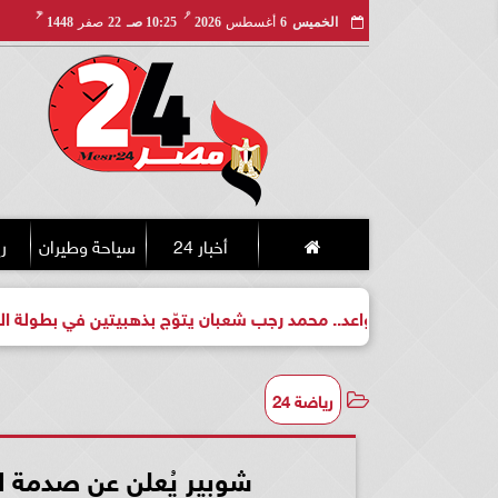
مـ
هـ
الخميس
6
أغسطس
2026
10:25 صـ
22
صفر
1448
أخبار 24
سياحة وطيران
ري
بطل واعد.. محمد رجب شعبان يتوّج بذهبيتين في بطولة الجمهورية لل
رياضة 24
شوبير يُعلن عن صدمة لج