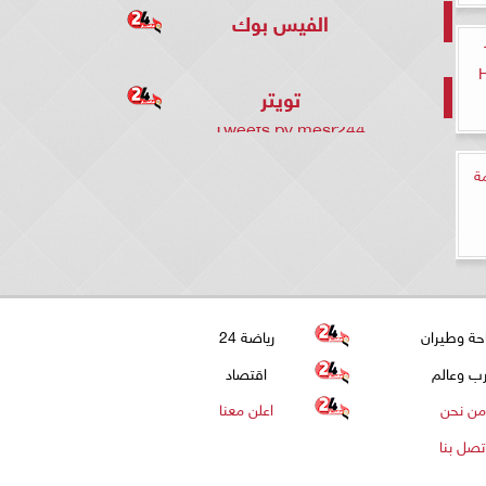
الفيس بوك
107
تويتر
Tweets by mesr244
 مترجمة
حة وطيران
رياضة 24
ب وعالم
اقتصاد
من نحن
اعلن معنا
تصل بنا