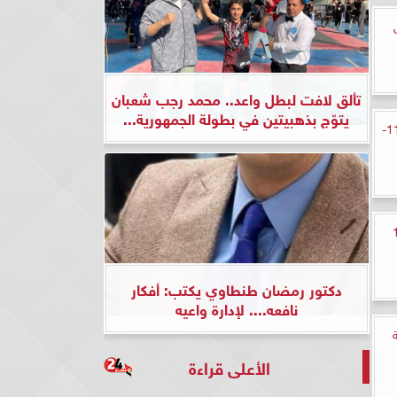
تألق لافت لبطل واعد.. محمد رجب شعبان
يتوّج بذهبيتين في بطولة الجمهورية...
أسعار العملات الأجنبية والعربية اليوم 11-
قة 140
دكتور رمضان طنطاوي يكتب: أفكار
نافعه.... لإدارة واعيه
امنة
الأعلى قراءة