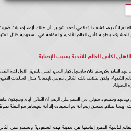
عالم للأندية.. كشف الإعلامي أحمد شوبير، أن هناك أزمة إصابات ضربت
ر للمشاركة ببطولة كأس العالم للأندية والمقامة في السعودية خلال الفترة
الأهلي لكأس العالم للأندية بسبب الإصابة
بد القادر وكريستو كان مارسيل كولر المدير الفني للفريق الأول لكرة القدم
لم للأندية، ولكن بخلاف ذلك الثنائي تعرض للإصابة خلال الساعات الأخيرة
 المقبلة.
نيدفيد ومحمود متولي من السفر على الرغم أن الثنائي أيام وسيكون جاهز
ت، بينما صلاح محسن رغم أنه تم استبعاده إلا أنه سيسافر مع البعثة تخوفًا
الم للأندية المقرر إقامتها في مدينة جدة السعودية وتستمر حتى الثاني