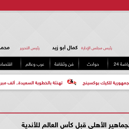
كمال أبو زيد
محمد 
رئيس مجلس الإدارة
رئيس التحرير
اضة 24
حوادث
فن وثقافة
عرب وعالم
اقتصاد
كيك بوكسينج
تهنئة بالخطوبة السعيدة.. ألف مبروك للعروسي
ماهير الأهلي قبل كأس العالم للأندية