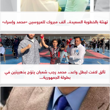
تهنئة بالخطوبة السعيدة.. ألف مبروك للعروسين «محمد وإسراء»
تألق لافت لبطل واعد.. محمد رجب شعبان يتوّج بذهبيتين في
بطولة الجمهورية...