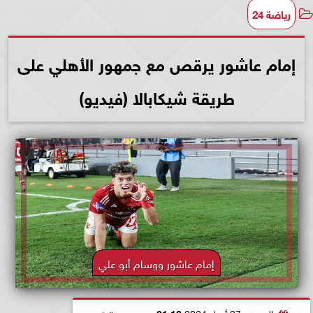
رياضة 24
إمام عاشور يرقص مع جمهور الأهلي على
طريقة شيكابالا (فيديو)
إمام عاشور ووسام أبو علي
السبت، 27 أبريل 2024
01:13 صـ
بتوقيت القاهرة