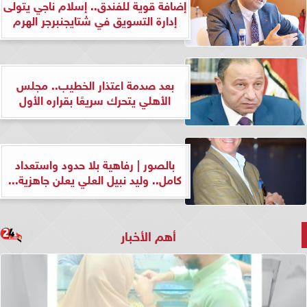
إضافة قوية للفندق.. إسلام ناجي يتولى
إدارة التسويق في شتايجنبرجر الهرم
بعد صدمة اعتذار الخطيب.. مجلس
الأهلي يتحرك سريعًا بقراره الأول
بالصور | رفاهية بلا حدود واستعداد
كامل.. وليد نبيل العلي يعلن جاهزية...
أهم الأخبار