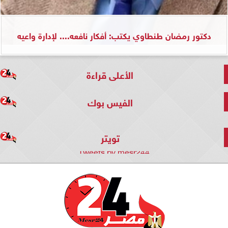
دكتور رمضان طنطاوي يكتب: أفكار نافعه.... لإدارة واعيه
الأعلى قراءة
الفيس بوك
تويتر
Tweets by mesr244