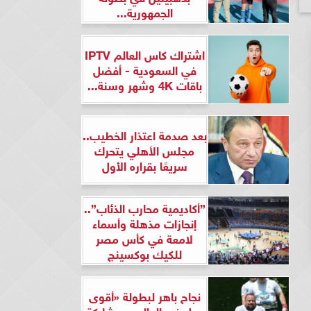
الجمهورية...
اشتراك كاس العالم IPTV
في السعودية - أفضل
باقات 4K وشهر وسنة...
بعد صدمة اعتذار الخطيب..
مجلس الأهلي يتحرك
سريعًا بقراره الأول
”أكاديمية محارب الذئاب”..
إنجازات مذهلة وأسماء
لامعة في كأس مصر
للكيك بوكسينج
نجاح باهر لبطولة «أقوى
رجل في العالم» بمشاركة