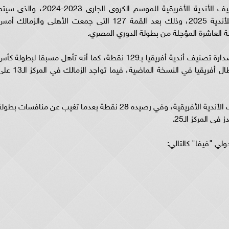
كشف الاتحاد الدولى لكرة القدم "فيفا" عن تصنيف الأندية الأفريقية للموسم الكروى الجارى 2023-2024، والذ
الاعتماد عليه فى التصنيف القارى لكأس العالم للأندية 2025، وذلك بعد القمة 127 التى جمعت الأهلى والزمالك أ
ووفقًا لما أعلنه "فيفا"، فإن الأهلي لا يزال على صدارة تصنيف أندية أفريقيا بـ129 نقطة، كما أنه تأهل مسبقا لبطولة ك
العالم للأندية 2025، بفضل حصده لقب دوري أبطال أفريقيا في النسخة الماضية، فيما تواجد الزمالك
وأوضح فيفا أن الزمالك يحتل المركز 13 في تصنيف الأندية الأفريقية، وفي رصيده 28 نقطة بعدما تغيب عن منافسات بطو
ى المركز الـ25.
لي "فيفا" كالتالي: