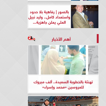
بالصور | رفاهية بلا حدود
واستعداد كامل.. وليد نبيل
العلي يعلن جاهزية...
أهم الأخبار
تهنئة بالخطوبة السعيدة.. ألف مبروك
للعروسين «محمد وإسراء»