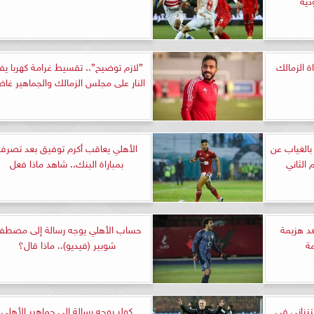
ة الزمالك
”لازم توضيح”.. تقسيط غرامة كهربا يف
النار على مجلس الزمالك والجماهير غاض
بالغياب عن
الأهلي يعاقب أكرم توفيق بعد تصرفه
 الثاني
بمباراة البنك.. شاهد ماذا فعل
د هزيمة
حساب الأهلي يوجه رسالة إلى مصطف
ة
شوبير (فيديو).. ماذا قال؟
لتنزاني في
كولر يوجه رسالة إلى جماهير الأهلي