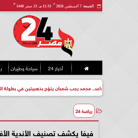
مـ
هـ
الجمعة
7
أغسطس
2026
11:33 مـ
23
صفر
1448
أخبار 24
سياحة وطيران
ري
طل واعد.. محمد رجب شعبان يتوّج بذهبيتين في بطولة الجمهورية للك
رياضة 24
فيفا يكشف تصنيف الأندية الأفريقية بعد القمة 27