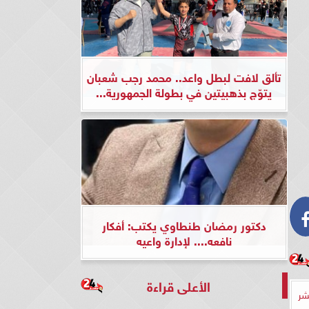
تألق لافت لبطل واعد.. محمد رجب شعبان
يتوّج بذهبيتين في بطولة الجمهورية...
دكتور رمضان طنطاوي يكتب: أفكار
نافعه.... لإدارة واعيه
الأعلى قراءة
شر