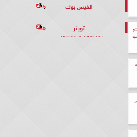
الفيس بوك
تويتر
تح
Tweets by mesr244
بة
ى