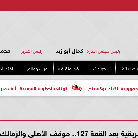
كمال أبو زيد
محمد 
رئيس مجلس الإدارة
رئيس التحرير
اضة 24
حوادث
فن وثقافة
عرب وعالم
اقتصاد
يك بوكسينج
تهنئة بالخطوبة السعيدة.. ألف مبروك للعروسين
1.. موقف الأهلي والزمالك