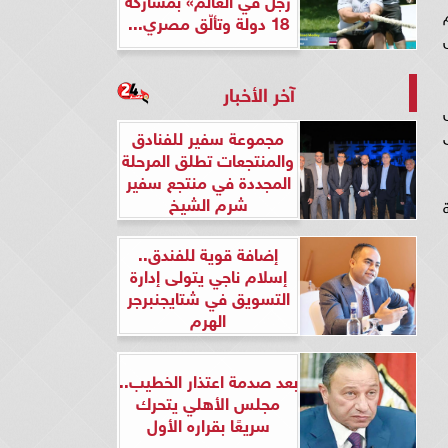
ى سيتم
18 دولة وتألّق مصري...
مس
آخر الأخبار
أس
 في المركز الـ13 على
مجموعة سفير للفنادق
والمنتجعات تطلق المرحلة
المجددة في منتجع سفير
شرم الشيخ
لة
إضافة قوية للفندق..
إسلام ناجي يتولى إدارة
التسويق في شتايجنبرجر
الهرم
بعد صدمة اعتذار الخطيب..
مجلس الأهلي يتحرك
سريعًا بقراره الأول