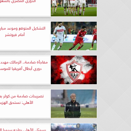
التشكيل المتوقع وموعد مبارا
أمام فيوتشر
مفاجأة صادمة.. الزمالك مهدد 
دوري أبطال أفريقيا للموسم
تصريحات صادمة من كولر بع
الأهلي: نستحق الهزيم
رسميًا.. الأهلي يواجه سيمبا ا