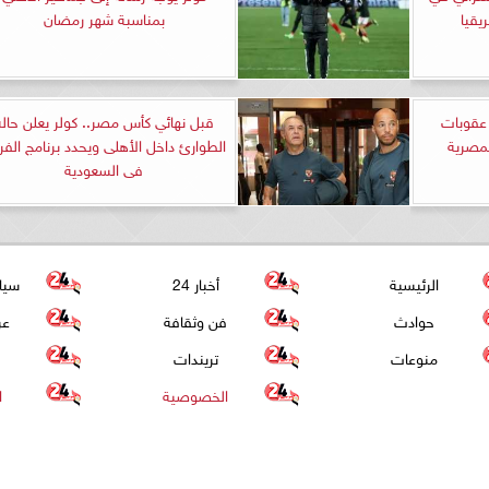
يقيا
بمناسبة شهر رمضان
 عقوبات
قبل نهائي كأس مصر.. كولر يعلن حالة
لمصرية
الطوارئ داخل الأهلى ويحدد برنامج الفر
فى السعودية
الرئيسية
أخبار 24
سيا
حوادث
فن وثقافة
عر
منوعات
تريندات
الخصوصية
ا