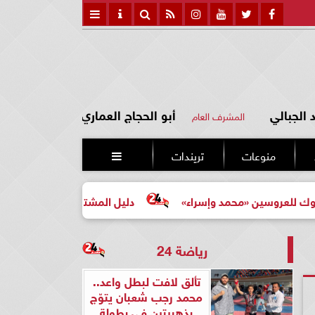
الجبالي
أبو الحجاج العماري
المشرف العام
منوعات
تريندات

 «محمد وإسراء»
دليل المشتري لأول مرة لاختيار مشروع عقا
رياضة 24
تألق لافت لبطل واعد..
محمد رجب شعبان يتوّج
بذهبيتين في بطولة