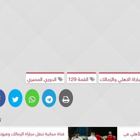
اراة الاهلي والزمالك
القمة 129
الدوري المصري
لأهلي في
قناة مجانية تنقل مباراة الزمالك وفيوت
دية