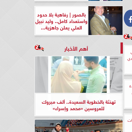
بالصور | رفاهية بلا حدود
واستعداد كامل.. وليد نبيل
العلي يعلن جاهزية...
أهم الأخبار
دي
ة
تهنئة بالخطوبة السعيدة.. ألف مبروك
للعروسين «محمد وإسراء»
ات