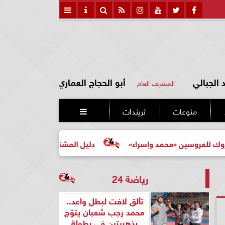
الجبالي
أبو الحجاج العماري
المشرف العام
منوعات
تريندات

ين «محمد وإسراء»
دليل المشتري لأول مرة لاختيار مشروع ع
رياضة 24
تألق لافت لبطل واعد..
محمد رجب شعبان يتوّج
بذهبيتين في بطولة