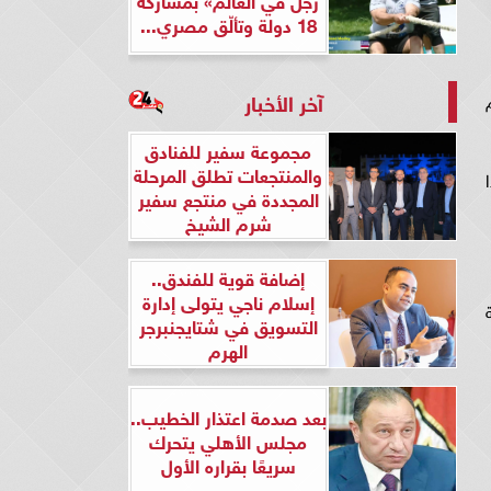
18 دولة وتألّق مصري...
آخر الأخبار
ن (حازم
مجموعة سفير للفنادق
والمنتجعات تطلق المرحلة
المجددة في منتجع سفير
شرم الشيخ
إضافة قوية للفندق..
إسلام ناجي يتولى إدارة
التسويق في شتايجنبرجر
الهرم
بعد صدمة اعتذار الخطيب..
مجلس الأهلي يتحرك
سريعًا بقراره الأول