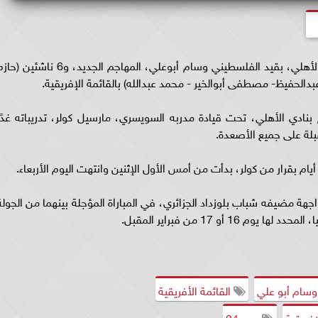
قام الجهاز الإداري للفريق الأول لكرة القدم بنادي الأهلي، بقيد الفلسطيني وسام أبوعلي، المهاجم الجديد، و6 ناشئي
دالحفيظ- مصطفى أبوالخير - محمد عبدالله) بالقائمة الإفريقية.
بنادي الأهلي، تحت قيادة مدربه السويسري، مارسيل كولر، تدريباته غدًا
بلة على جميع الأصعدة.
اجهة مضيفه شباب بلوزداد الجزائري، في المباراة المؤجلة بينهما من الجولة
 أو 17 من فبراير المقبل.
وسام أبو علي
القائمة الأفريقية
مصر24