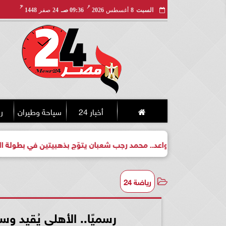
مـ
هـ
السبت
8
أغسطس
2026
09:36 صـ
24
صفر
1448
أخبار 24
سياحة وطيران
ري
لبطل واعد.. محمد رجب شعبان يتوّج بذهبيتين في بطولة الجمهورية ل
رياضة 24
رسميًا.. الأهلى يُقيد وسام أبوعلى و6 ناشئي