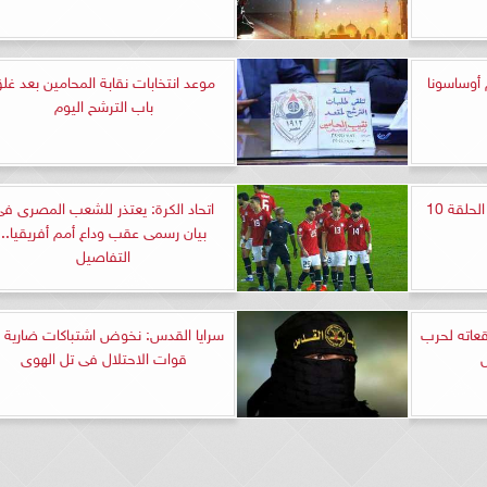
 أوساسونا
موعد انتخابات نقابة المحامين بعد غل
باب الترشح اليوم
مشاهدة مسلسل حالة خاصة الحلقة 10
اتحاد الكرة: يعتذر للشعب المصرى ف
بيان رسمى عقب وداع أمم أفريقيا..
التفاصيل
عاته لحرب
سرايا القدس: نخوض اشتباكات ضارية 
قوات الاحتلال فى تل الهوى