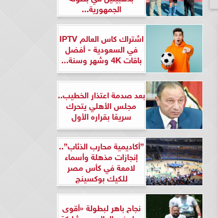
الجمهورية...
اشتراك كاس العالم IPTV
في السعودية - أفضل
باقات 4K وشهر وسنة...
بعد صدمة اعتذار الخطيب..
مجلس الأهلي يتحرك
سريعًا بقراره الأول
”أكاديمية محارب الذئاب”..
إنجازات مذهلة وأسماء
لامعة في كأس مصر
للكيك بوكسينج
نجاح باهر لبطولة «أقوى
رجل في العالم» بمشاركة