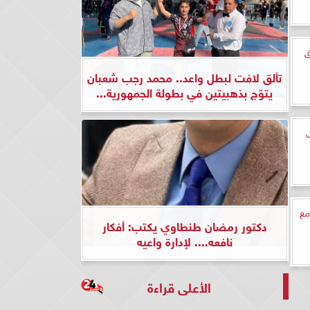
ق
تألق لافت لبطل واعد.. محمد رجب شعبان
يتوّج بذهبيتين في بطولة الجمهورية...
ى
مع
دكتور رمضان طنطاوي يكتب: أفكار
نافعه.... لإدارة واعيه
الأعلى قراءة