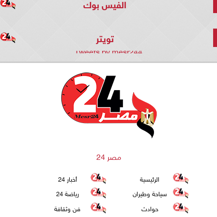
الفيس بوك
تويتر
Tweets by mesr244
مصر 24
الرئيسية
أخبار 24
سياحة وطيران
رياضة 24
حوادث
فن وثقافة