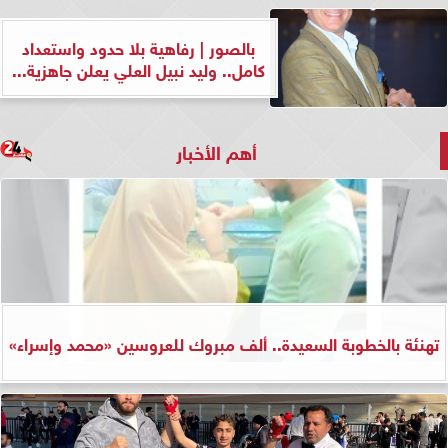
بالصور | رفاهية بلا حدود واستعداد
كامل.. وليد نبيل العلي يعلن جاهزية...
أهم الأخبار
تهنئة بالخطوبة السعيدة.. ألف مبروك للعروسين «محمد وإسراء»