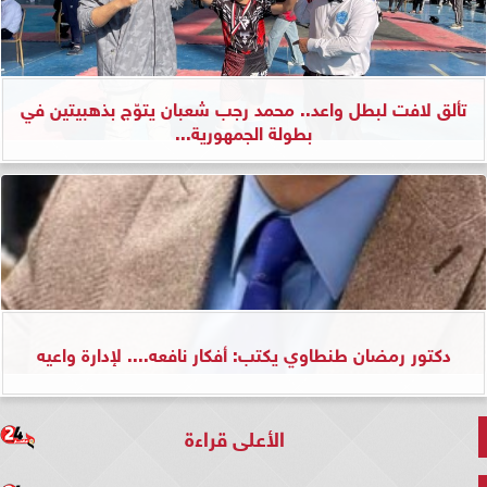
تألق لافت لبطل واعد.. محمد رجب شعبان يتوّج بذهبيتين في
بطولة الجمهورية...
دكتور رمضان طنطاوي يكتب: أفكار نافعه.... لإدارة واعيه
الأعلى قراءة