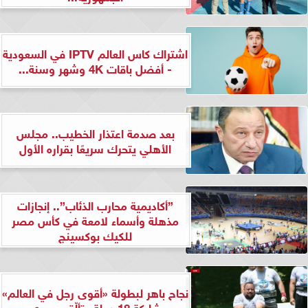
اشتراك كاس العالم IPTV في السعودية
- أفضل باقات 4K وشهر وسنة...
بعد صدمة اعتذار الخطيب.. مجلس
الأهلي يتحرك سريعًا بقراره الأول
”أكاديمية محارب الذئاب”.. إنجازات
مذهلة وأسماء لامعة في كأس مصر
للكيك بوكسينج
نجاح باهر لبطولة «أقوى رجل في العالم»
بمشاركة 18 دولة وتألّق مصري...