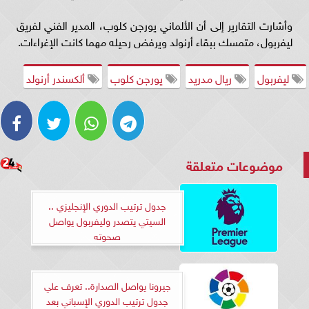
وأشارت التقارير إلى أن الألماني يورجن كلوب، المدير الفني لفريق
ليفربول، متمسك ببقاء أرنولد ويرفض رحيله مهما كانت الإغراءات.
ليفربول
ريال مدريد
يورجن كلوب
ألكسندر أرنولد
موضوعات متعلقة
جدول ترتيب الدوري الإنجليزي ..
السيتي يتصدر وليفربول يواصل
صحوته
جيرونا يواصل الصدارة.. تعرف علي
جدول ترتيب الدوري الإسباني بعد