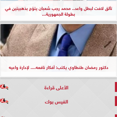
تألق لافت لبطل واعد.. محمد رجب شعبان يتوّج بذهبيتين في
بطولة الجمهورية...
دكتور رمضان طنطاوي يكتب: أفكار نافعه.... لإدارة واعيه
الأعلى قراءة
الفيس بوك