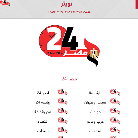
تويتر
Tweets by mesr244
مصر 24
الرئيسية
أخبار 24
سياحة وطيران
رياضة 24
حوادث
فن وثقافة
عرب وعالم
اقتصاد
منوعات
تريندات