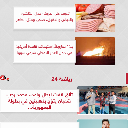
تعرف علي طريقة عمل اللانشون
بالبيض والدقيق، صحي ومثل الجاهز
بـ15 صاروخاً..استهداف قاعدة أمريكية
في حقل العمر النفطي شرقي سوريا
رياضة 24
تألق لافت لبطل واعد.. محمد رجب
شعبان يتوّج بذهبيتين في بطولة
الجمهورية...