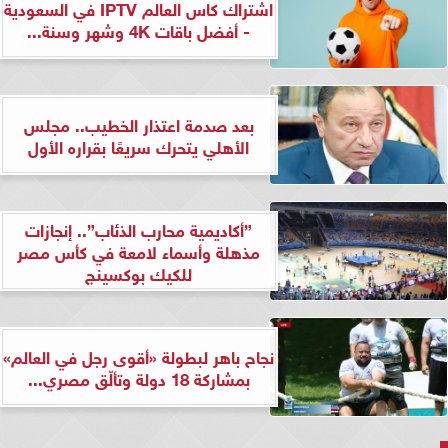
اشتراك كاس العالم IPTV في السعودية
- أفضل باقات 4K وشهر وسنة...
بعد صدمة اعتذار الخطيب.. مجلس
الأهلي يتحرك سريعًا بقراره الأول
”أكاديمية محارب الذئاب”.. إنجازات
مذهلة وأسماء لامعة في كأس مصر
للكيك بوكسينج
نجاح باهر لبطولة «أقوى رجل في العالم»
بمشاركة 18 دولة وتألّق مصري...