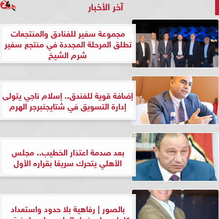
آخر الأخبار
مجموعة سفير للفنادق والمنتجعات
تطلق المرحلة المجددة في منتجع سفير
شرم الشيخ
إضافة قوية للفندق.. إسلام ناجي يتولى
إدارة التسويق في شتايجنبرجر الهرم
بعد صدمة اعتذار الخطيب.. مجلس
الأهلي يتحرك سريعًا بقراره الأول
بالصور | رفاهية بلا حدود واستعداد
كامل.. وليد نبيل العلي يعلن جاهزية...