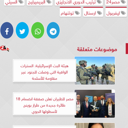
مصر24
ترتيب الدوري الانجليزي
البريميرليج
السيتي
ليفربول
ارسنال
توتنهام
موضوعات متعلقة
هيئة البث الإسرائيلية: السترات
الواقية التي وصلت للجنود غير
مقاومة للأسلحة
مصر للطيران تعلن صفقة انضمام 18
طائرة جديدة من طراز بوينج
لأسطولها الجوي