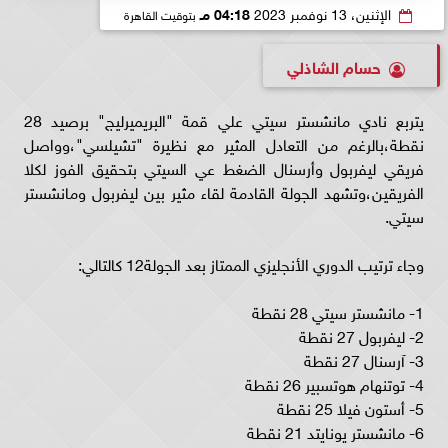
الإثنين، 13 نوفمبر 2023
04:18 مـ
بتوقيت القاهرة
حسام الشاذلي
يتربع نادي مانشستر سيتي علي قمة "البريميرليج" برصيد 28
نقطة،بالرغم من التعادل المثير مع نظيرة "تشيلسي"،وواصل
فريقي ليفربول وأرسنال الضغط عي السيتي بتحقيق الفوز لكلا
الفريقين،وتشهد الجولة القادمة لقاء مثير بين ليفربول ومانشستر
سيتي.
وجاء ترتيب الدوري الأنجليزي الممتاز بعد الجولة12 كالتالي:
1- مانشستر سيتي 28 نقطة
2- ليفربول 27 نقطة
3- آرسنال 27 نقطة
4- توتنهام هوتسبير 26 نقطة
5- أستون فيلا 25 نقطة
6- مانشستر يونايتد 21 نقطة