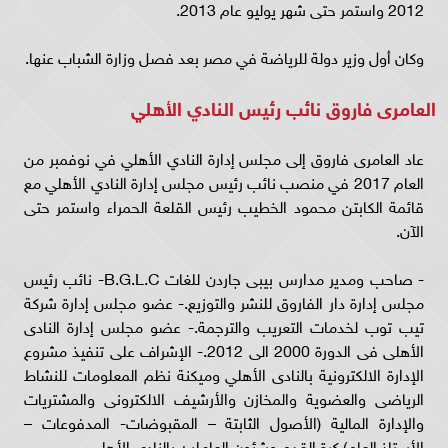
2012 واستمر حتى شهر يوليو عام 2013.
وكان أول وزير دولة للرياضة في مصر بعد فصل وزارة الشباب عنها.
العامرى فاروق نائب رئيس النادي الأهلي
عاد العامرى فاروق إلى مجلس إدارة النادي الأهلي في نوفمبر من
العام 2017 في منصب نائب رئيس مجلس إدارة النادي الأهلي مع
قائمة الكابتن محمود الخطيب رئيس القلعة الحمراء واستمر حتى
الآن.
- صاحب ومدير مدارس بيبى جاردن للغات B.G.L.C- نائب رئيس
مجلس إدارة دار الفاروق للنشر والتوزيع.- عضو مجلس إدارة شركة
تيب توب لخدمات التعريب والترجمة.- عضو مجلس إدارة النادى
الأهلى فى الدورة 2000 الى 2012.- الإشراف على تنفيذ مشروع
الإدارة الالكترونية بالنادى الأهلي وميكنة نظم المعلومات للنشاط
الرياضى والعضوية والمخازن والأرشيف الالكترونى والمشتريات
والإدارة المالية (الأصول الثابتة – المقبوضات- المدفوعات –
الأستاذ العام) كرة القدم وشئون العاملين بالنادى الأهلي.