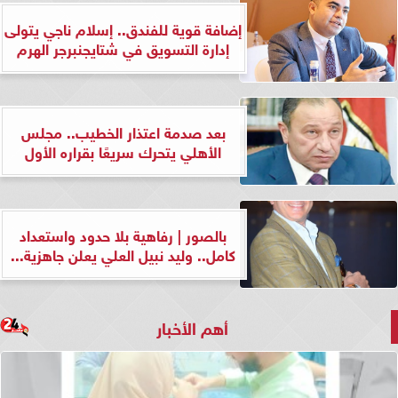
إضافة قوية للفندق.. إسلام ناجي يتولى
إدارة التسويق في شتايجنبرجر الهرم
بعد صدمة اعتذار الخطيب.. مجلس
الأهلي يتحرك سريعًا بقراره الأول
بالصور | رفاهية بلا حدود واستعداد
كامل.. وليد نبيل العلي يعلن جاهزية...
أهم الأخبار