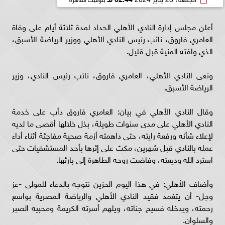
أعلن مجلس إدارة النادي الأهلي الحداد لمدة ثلاثة أيام على وفاة
العامري فاروق، نائب رئيس النادي الأهلي ووزير الرياضة الأسبق،
الذي وافته المنية قبل قليل.
ونعى النادي الأهلي، العامري فاروق، نائب رئيس النادي، وزير
الرياضة الأسبق.
وقال النادي الأهلي في بيان: العامري فاروق دأب على خدمة
النادي الأهلي على مدى سنوات طويلة، بذل خلالها أقصى ما لديه
لإعلاء شأنه ورفعة رايته، حتى داهمته أزمة صحية مفاجئة أثناء أداء
عمله بالنادي قبل شهرين، مكث على إثرها بأحد المستشفيات حتى
استرد الله وديعته، وفاضت روحه الطاهرة إلى بارئها.
وأضاف الأهلي: في هذا اليوم الحزين نتوجه بالدعاء للمولى -عز
وجل- أن يتغمد فقيد النادي الأهلي والرياضة المصرية بواسع
رحمته، ويدخله فسيح جناته، ويلهم أسرته الكريمة ومحبيه الصبر
والسلوان.