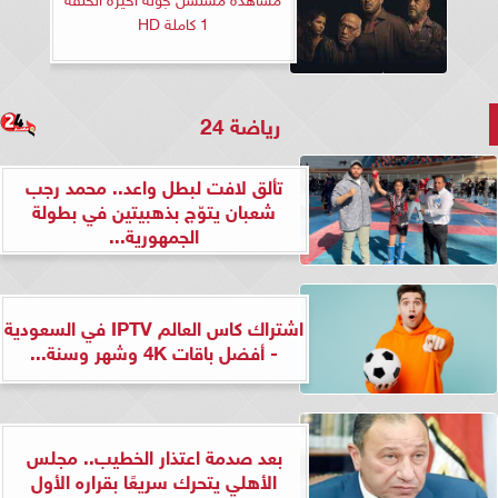
1 كاملة HD
رياضة 24
تألق لافت لبطل واعد.. محمد رجب
شعبان يتوّج بذهبيتين في بطولة
الجمهورية...
اشتراك كاس العالم IPTV في السعودية
- أفضل باقات 4K وشهر وسنة...
بعد صدمة اعتذار الخطيب.. مجلس
الأهلي يتحرك سريعًا بقراره الأول