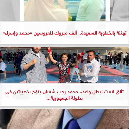
تهنئة بالخطوبة السعيدة.. ألف مبروك للعروسين «محمد وإسراء»
تألق لافت لبطل واعد.. محمد رجب شعبان يتوّج بذهبيتين في
بطولة الجمهورية...