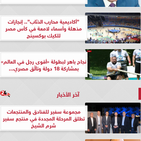
”أكاديمية محارب الذئاب”.. إنجازات
مذهلة وأسماء لامعة في كأس مصر
للكيك بوكسينج
نجاح باهر لبطولة «أقوى رجل في العالم»
بمشاركة 18 دولة وتألّق مصري...
آخر الأخبار
مجموعة سفير للفنادق والمنتجعات
تطلق المرحلة المجددة في منتجع سفير
شرم الشيخ