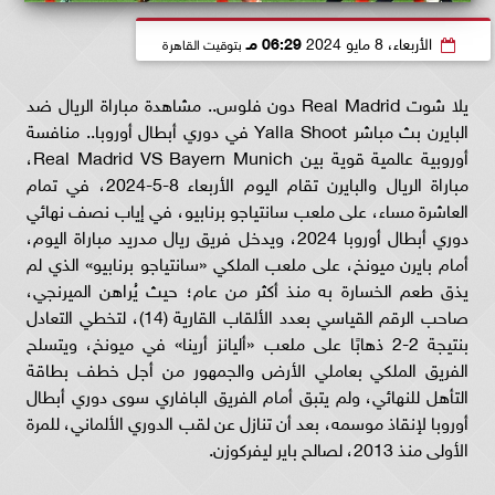
الأربعاء، 8 مايو 2024
06:29 مـ
بتوقيت القاهرة
يلا شوت Real Madrid دون فلوس.. مشاهدة مباراة الريال ضد
البايرن بث مباشر Yalla Shoot في دوري أبطال أوروبا.. منافسة
أوروبية عالمية قوية بين Real Madrid VS Bayern Munich،
مباراة الريال والبايرن تقام اليوم الأربعاء 8-5-2024، في تمام
العاشرة مساء، على ملعب سانتياجو برنابيو، في إياب نصف نهائي
دوري أبطال أوروبا 2024، ويدخل فريق ريال مدريد مباراة اليوم،
أمام بايرن ميونخ، على ملعب الملكي «سانتياجو برنابيو» الذي لم
يذق طعم الخسارة به منذ أكثر من عام؛ حيث يُراهن الميرنجي،
صاحب الرقم القياسي بعدد الألقاب القارية (14)، لتخطي التعادل
بنتيجة 2-2 ذهابًا على ملعب «أليانز أرينا» في ميونخ، ويتسلح
الفريق الملكي بعاملي الأرض والجمهور من أجل خطف بطاقة
التأهل للنهائي، ولم يتبق أمام الفريق البافاري سوى دوري أبطال
أوروبا لإنقاذ موسمه، بعد أن تنازل عن لقب الدوري الألماني، للمرة
الأولى منذ 2013، لصالح باير ليفركوزن.