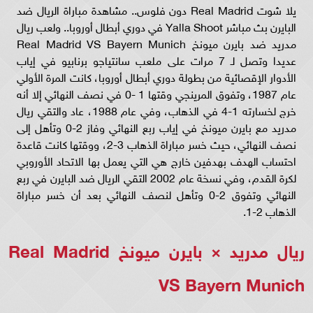
يلا شوت Real Madrid دون فلوس.. مشاهدة مباراة الريال ضد
البايرن بث مباشر Yalla Shoot في دوري أبطال أوروبا.. ولعب ريال
مدريد ضد بايرن ميونخ Real Madrid VS Bayern Munich
عديدا وتصل لـ 7 مرات على ملعب سانتياجو برنابيو في إياب
الأدوار الإقصائية من بطولة دوري أبطال أوروبا، كانت المرة الأولي
عام 1987، وتفوق المرينجي وقتها 1 -0 في نصف النهائي إلا أنه
خرج لخسارته 1-4 في الذهاب، وفي عام 1988، عاد والتقي ريال
مدريد مع بايرن ميونخ في إياب ربع النهائي وفاز 2-0 وتأهل إلى
نصف النهائي، حيث خسر مباراة الذهاب 3-2، ووقتها كانت قاعدة
احتساب الهدف بهدفين خارج هي التي يعمل بها الاتحاد الأوروبي
لكرة القدم، وفي نسخة عام 2002 التقي الريال ضد البايرن في ربع
النهائي وتفوق 2-0 وتأهل لنصف النهائي بعد أن خسر مباراة
الذهاب 2-1.
ريال مدريد × بايرن ميونخ Real Madrid
VS Bayern Munich