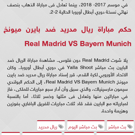
في موسم 2017- 2018، بينما تعادل فى مباراة الذهاب بنصف
نهائي نسخة دوري أبطال أوروبا الحالية 2-2.
حكم مباراة ريال مدريد ضد بايرن ميونخ
Real Madrid VS Bayern Munich
يلا شوت Real Madrid دون فلوس.. مشاهدة مباراة الريال ضد
البايرن بث مباشر Yalla Shoot في دوري أبطال أوروبا.. وكان
الاتحاد الأوروبي لكرة القدم، قرر إسناد مباراة ريال مدريد ضد بايرن
ميونخ Real Madrid VS Bayern Munich، إلى الحكم البولندي
سيمون مارسينياك، والذي سبق وأن أدار سبع مباريات للملكى، فاز
في مباراتين منها وتعادل فى مثلها وخسر ثلاثا، أما بالنسبة
لمبارياته مع البايرن فقد قاد ثلاث مباريات للفريق البافاري بفوزين
وهزيمة واحدة.
بث مباشر
بث مباشر اليوم
ريال مدريد