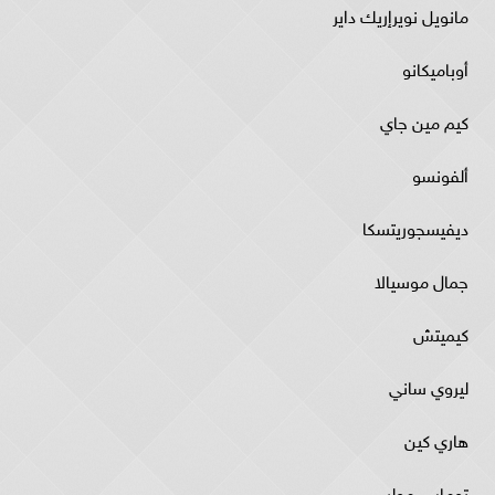
مانويل نويرإريك داير
أوباميكانو
كيم مين جاي
ألفونسو
ديفيسجوريتسكا
جمال موسيالا
كيميتش
ليروي ساني
هاري كين
توماس مولر