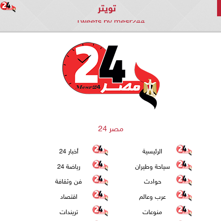
تويتر
Tweets by mesr244
مصر 24
الرئيسية
أخبار 24
سياحة وطيران
رياضة 24
حوادث
فن وثقافة
عرب وعالم
اقتصاد
منوعات
تريندات