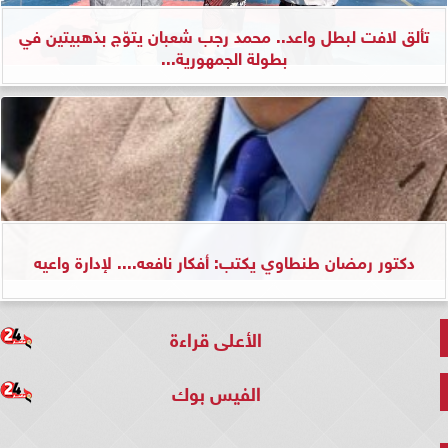
تألق لافت لبطل واعد.. محمد رجب شعبان يتوّج بذهبيتين في
بطولة الجمهورية...
دكتور رمضان طنطاوي يكتب: أفكار نافعه.... لإدارة واعيه
الأعلى قراءة
الفيس بوك