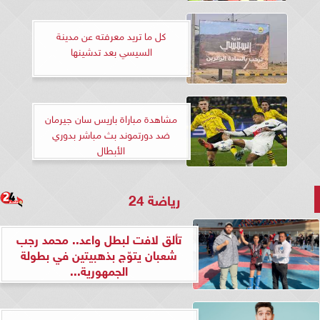
كل ما تريد معرفته عن مدينة
السيسي بعد تدشينها
مشاهدة مباراة باريس سان جيرمان
ضد دورتموند بث مباشر بدوري
الأبطال
رياضة 24
تألق لافت لبطل واعد.. محمد رجب
شعبان يتوّج بذهبيتين في بطولة
الجمهورية...