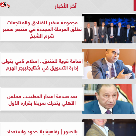
آخر الأخبار
مجموعة سفير للفنادق والمنتجعات
تطلق المرحلة المجددة في منتجع سفير
شرم الشيخ
إضافة قوية للفندق.. إسلام ناجي يتولى
إدارة التسويق في شتايجنبرجر الهرم
بعد صدمة اعتذار الخطيب.. مجلس
الأهلي يتحرك سريعًا بقراره الأول
بالصور | رفاهية بلا حدود واستعداد