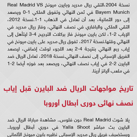
نسخة 2004،التقي ريال مدريد وبايرن ميونخ Real Madrid VS
Bayern Munich في ثمن النهائي وتفوق الملكي 1-0 ويصعد
إلى دور الثمانية، بعد أن تعادل في الذهاب 1-1.نسخة 2012،
التقي الملكي والبافاري في نصف النهائي، وفاز ريال مدريد في
الإياب 2-1، لكن بايرن ميونخ فاز بركلات الترجيح 4-3 ليتأهل إلى
النهائي وقتها.نسخة 2017، تفوق ريال مدريد على بايرن ميونخ في
إياب ربع النهائي بنتيجة 4-2 بعد اللجوء لوقت إضافي، ليصعد
الفريق الإسباني إلى نصف النهائي.نسخة 2018، تعادل الريال ضد
البايرن 2-2 في إياب نصف النهائي، ويصعد بعد فوزه أيضا 2-1
في ملعب أليانز أرينا.
تاريخ مواجهات الريال ضد البايرن قبل إياب
نصف نهائى دورى أبطال أوروبا
يلا شوت Real Madrid دون فلوس.. مشاهدة مباراة الريال ضد
البايرن بث مباشر Yalla Shoot في دوري أبطال أوروبا..
ويستضيف فريق ريال مدريد الإسباني نظيره بايرن ميونخ الألماني