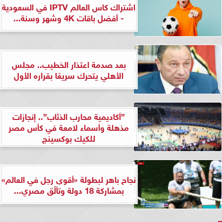
اشتراك كاس العالم IPTV في السعودية
- أفضل باقات 4K وشهر وسنة...
بعد صدمة اعتذار الخطيب.. مجلس
الأهلي يتحرك سريعًا بقراره الأول
”أكاديمية محارب الذئاب”.. إنجازات
مذهلة وأسماء لامعة في كأس مصر
للكيك بوكسينج
نجاح باهر لبطولة «أقوى رجل في العالم»
بمشاركة 18 دولة وتألّق مصري...