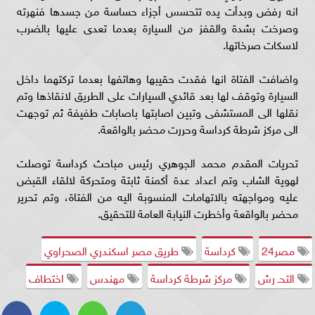
انه رفض وبدأت يده تتحسس أجزاء حساسة من جسدها فنهرته
وصرخت بشدة والقفز من السيارة بعدما تعدى عليها بالضرب
لاسكات صرخاتها.
واضافت الفتاة انها فقدت حقيبها وهاتفها بعدما تركتهما داخل
السيارة وتوقف لها بعد قائدي السيارات على الطريق لانقاذها وتم
نقلها الى المستشفى وتبين اصابتها باصابات طفيفة ثم توجهت
الى مركز شرطة كرداسة وحررت محضر بالواقعة.
تحريات المقدم محمد الجوهري رئيس مباحث كرداسة توصلت
لهوية الشاب وتم اعداد عدة أكمنة ثابتة ومتحركة لالقاء القبض
عليه ومواجهته بالاتهامات المنسوبة اليه من الفتاة، وتم تحرير
محضر بالواقعة وأخطرت النيابة العامة للتحقيق.
مصر24
كرداسة
طريق مصر اسكندري الصحراوي
التحـ رش
مركز شرطة كرداسة
مهندس
اختطاف