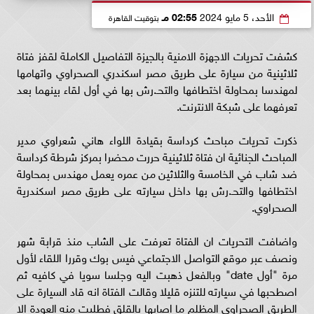
الأحد، 5 مايو 2024
02:55 مـ
بتوقيت القاهرة
كشفت تحريات الاجهزة الامنية بالجيزة التفاصيل الكاملة لقفز فتاة
ثلاثينية من سيارة على طريق مصر اسكندري الصحراوي واتهامها
لمهندسا بمحاولة اختطافها والتحـ.رش بها في أول لقاء بينهما بعد
تعرفهما على شبكة الانترنت.
ذكرت تحريات مباحث كرداسة بقيادة اللواء هاني شعراوي مدير
المباحث الجنائية ان فتاة ثلاثينية حررت محضرا بمركز شرطة كرداسة
ضد شاب في الخامسة والثلاثين من عمره يعمل مهندس بمحاولة
اختطافها والتحـ.رش بها داخل سيارته على طريق مصر اسكندرية
الصحراوي.
واضافت التحريات ان الفتاة تعرفت على الشاب منذ قرابة شهر
ونصف عبر موقع التواصل الاجتماعي فيس بوك وقررا اللقاء لأول
مرة "أول date" وبالفعل ذهبت اليه وجلسا سويا في كافيه ثم
اصطحبها في سيارته للتنزه قليلا وقالت الفتاة انه قاد السيارة على
الطريق الصحراوي المظلم ما اصابها بالقلق فطلبت منه العودة الا