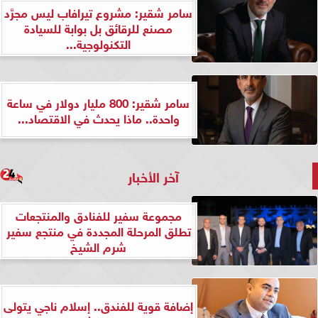
سامر شقير: مشروع تيرافاب ليس مجرَّد
مصنع للرقائق بل بوابة للسيادة
التكنولوجية...
سامر شقير: 800 مليار دولار في ساعة
واحدة.. ماذا يحدث في الاقتصاد...
آخر الأخبار
مجموعة سفير للفنادق والمنتجعات
تطلق المرحلة المجددة في منتجع سفير
شرم الشيخ
إضافة قوية للفندق.. إسلام ناجي يتولى