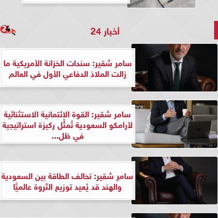
أخبار 24
سامر شقير: سندات الخزانة الأمريكية ما
زالت الملاذ الدفاعي الأول في العالم
سامر شقير: القوة الائتمانية الاستثنائية
لأرامكو السعودية تُمثِّل ركيزة استراتيجية
في ظل...
سامر شقير: تحالف الطاقة بين السعودية
والهند قد يُعيد توزيع الثروة عالميًّا