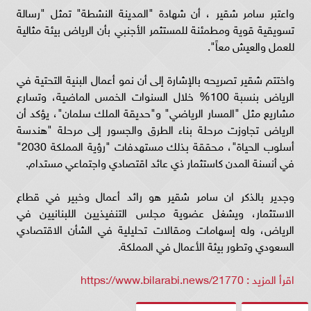
واعتبر سامر شقير ، أن شهادة "المدينة النشطة" تمثل "رسالة
تسويقية قوية ومطمئنة للمستثمر الأجنبي بأن الرياض بيئة مثالية
للعمل والعيش معاً".
واختتم شقير تصريحه بالإشارة إلى أن نمو أعمال البنية التحتية في
الرياض بنسبة 100% خلال السنوات الخمس الماضية، وتسارع
مشاريع مثل "المسار الرياضي" و"حديقة الملك سلمان"، يؤكد أن
الرياض تجاوزت مرحلة بناء الطرق والجسور إلى مرحلة "هندسة
أسلوب الحياة"، محققة بذلك مستهدفات "رؤية المملكة 2030"
في أنسنة المدن كاستثمار ذي عائد اقتصادي واجتماعي مستدام.
وجدير بالذكر ان سامر شقير هو رائد أعمال وخبير في قطاع
الاستثمار، ويشغل عضوية مجلس التنفيذيين اللبنانيين في
الرياض، وله إسهامات ومقالات تحليلية في الشأن الاقتصادي
السعودي وتطور بيئة الأعمال في المملكة.
اقرأ المزيد : https://www.bilarabi.news/21770