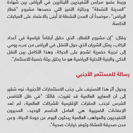
وربط عضو مجلس التنفيذيين اللبنانيين في الرياض بين شهادة
"المدينة النشطة" وجائزة التميز التي حصدها مشروع "قطار
الرياض"، موضحاً أن المدن النشطة لا تُبنى بالاعتماد على المركبات
الخاصة.
وقال: "إن مشروع القطار، الذي حقق أرقاماً قياسية في أعداد
الركاب، يمثل الشريان الذي حول التنقل في الرياض من عبء يومي
إلى تجربة حضرية تشجع على الحركة، وهذا التكامل بين النقل
الذكي والبنية التحتية الرياضية هو ما يخلق بيئة خصبة للاستثمار".
رسالة للمستثمر الأجنبي
وحول أثر هذا التصنيف على جذب الاستثمارات الأجنبية، نوه شقير
إلى أن المعايير العالمية قد تغيرت، قائلاً: "في ظل التنافس
الشرس لجذب المقرات الإقليمية للشركات العالمية، لم تعد
الإعفاءات الضريبية هي العامل الحاسم الوحيد، المديرون
التنفيذيون والمواهب العالمية يبحثون اليوم عن جودة الحياة، وعن
مدن صديقة للمشاة وتوفر خيارات صحية".