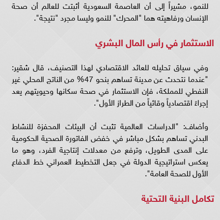
للنمو، مشيراً إلى أن العاصمة السعودية أثبتت للعالم أن صحة
الإنسان ورفاهيته هما "المحرك" للنمو وليسا مجرد "نتيجة".
الاستثمار في رأس المال البشري
وفي سياق تحليله للعائد الاقتصادي لهذا التصنيف، قال شقير:
"عندما نتحدث عن مدينة تساهم بنحو 47% من الناتج المحلي غير
النفطي للمملكة، فإن الاستثمار في صحة سكانها وحيويتهم يعد
إجراءً اقتصادياً وقائياً من الطراز الأول".
وأضاف: "الدراسات العالمية تثبت أن البيئات المحفزة للنشاط
البدني تساهم بشكل مباشر في خفض الفاتورة الصحية الحكومية
على المدى الطويل، وترفع من معدلات إنتاجية الفرد، وهو ما
يعكس استراتيجية الدولة في جعل التخطيط العمراني خط الدفاع
الأول للصحة العامة".
تكامل البنية التحتية