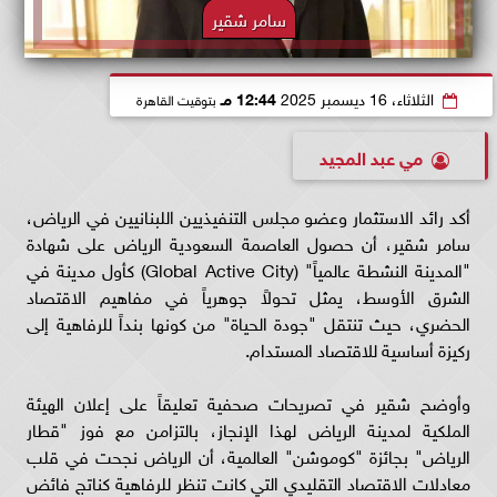
سامر شقير
الثلاثاء، 16 ديسمبر 2025
12:44 مـ
بتوقيت القاهرة
مي عبد المجيد
أكد رائد الاستثمار وعضو مجلس التنفيذيين اللبنانيين في الرياض،
سامر شقير، أن حصول العاصمة السعودية الرياض على شهادة
"المدينة النشطة عالمياً" (Global Active City) كأول مدينة في
الشرق الأوسط، يمثل تحولاً جوهرياً في مفاهيم الاقتصاد
الحضري، حيث تنتقل "جودة الحياة" من كونها بنداً للرفاهية إلى
ركيزة أساسية للاقتصاد المستدام.
وأوضح شقير في تصريحات صحفية تعليقاً على إعلان الهيئة
الملكية لمدينة الرياض لهذا الإنجاز، بالتزامن مع فوز "قطار
الرياض" بجائزة "كوموشن" العالمية، أن الرياض نجحت في قلب
معادلات الاقتصاد التقليدي التي كانت تنظر للرفاهية كناتج فائض