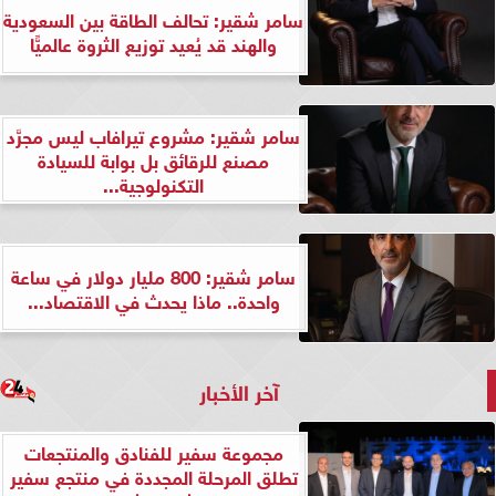
سامر شقير: تحالف الطاقة بين السعودية
والهند قد يُعيد توزيع الثروة عالميًّا
سامر شقير: مشروع تيرافاب ليس مجرَّد
مصنع للرقائق بل بوابة للسيادة
التكنولوجية...
سامر شقير: 800 مليار دولار في ساعة
واحدة.. ماذا يحدث في الاقتصاد...
آخر الأخبار
مجموعة سفير للفنادق والمنتجعات
تطلق المرحلة المجددة في منتجع سفير