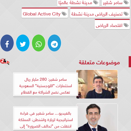
سامر شقير
مدينة نشطة عالميًا
تصنيف الرياض مدينة نشطة
Global Active City
اقتصاد الرياض
موضوعات متعلقة
سامر شقير: 280 مليار ريال
استثمارات ”اللوجستية” السعودية
تعكس نضج الشراكة مع القطاع
الخاص.. والنمو يقود المنطقة
بالفيديو… سامر شقير في قراءة
استراتيجية لزيارة واشنطن: المملكة
انتقلت من ”تحالف الضرورة” إلى