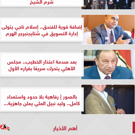
شرم الشيخ
إضافة قوية للفندق.. إسلام ناجي يتولى
إدارة التسويق في شتايجنبرجر الهرم
بعد صدمة اعتذار الخطيب.. مجلس
الأهلي يتحرك سريعًا بقراره الأول
بالصور | رفاهية بلا حدود واستعداد
كامل.. وليد نبيل العلي يعلن جاهزية...
أهم الأخبار