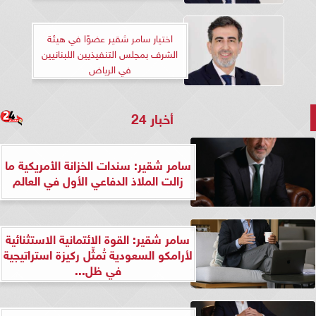
”هندسة المستقبل”
اختيار سامر شقير عضوًا في هيئة
الشرف بمجلس التنفيذيين اللبنانيين
في الرياض
أخبار 24
سامر شقير: سندات الخزانة الأمريكية ما
زالت الملاذ الدفاعي الأول في العالم
سامر شقير: القوة الائتمانية الاستثنائية
لأرامكو السعودية تُمثِّل ركيزة استراتيجية
في ظل...