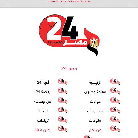
Tweets by mesr244
مصر 24
الرئيسية
أخبار 24
سياحة وطيران
رياضة 24
حوادث
فن وثقافة
عرب وعالم
اقتصاد
منوعات
تريندات
من نحن
اعلن معنا