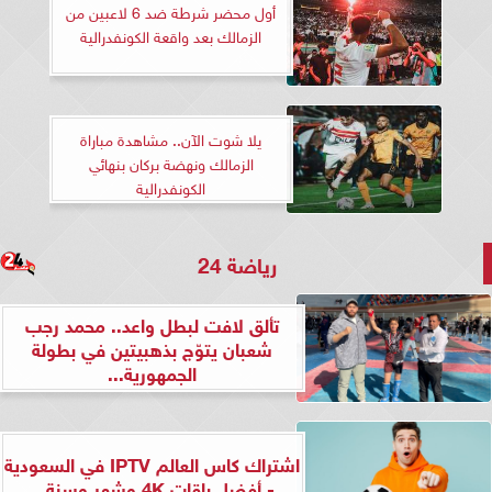
أول محضر شرطة ضد 6 لاعبين من
الزمالك بعد واقعة الكونفدرالية
يلا شوت الآن.. مشاهدة مباراة
الزمالك ونهضة بركان بنهائي
الكونفدرالية
رياضة 24
تألق لافت لبطل واعد.. محمد رجب
شعبان يتوّج بذهبيتين في بطولة
الجمهورية...
اشتراك كاس العالم IPTV في السعودية
- أفضل باقات 4K وشهر وسنة...