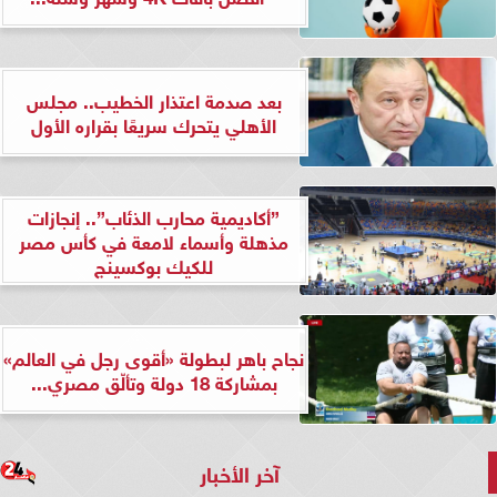
بعد صدمة اعتذار الخطيب.. مجلس
الأهلي يتحرك سريعًا بقراره الأول
”أكاديمية محارب الذئاب”.. إنجازات
مذهلة وأسماء لامعة في كأس مصر
للكيك بوكسينج
نجاح باهر لبطولة «أقوى رجل في العالم»
بمشاركة 18 دولة وتألّق مصري...
آخر الأخبار