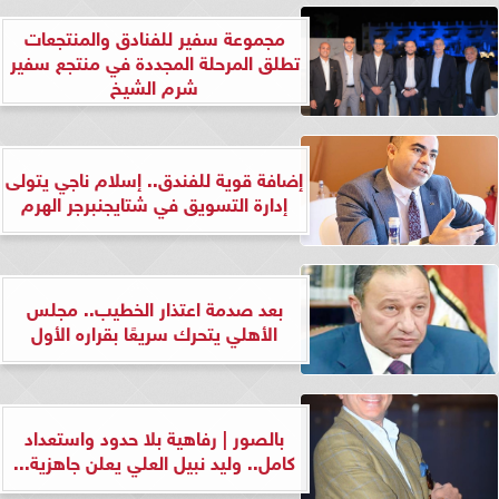
مجموعة سفير للفنادق والمنتجعات
تطلق المرحلة المجددة في منتجع سفير
شرم الشيخ
إضافة قوية للفندق.. إسلام ناجي يتولى
إدارة التسويق في شتايجنبرجر الهرم
بعد صدمة اعتذار الخطيب.. مجلس
الأهلي يتحرك سريعًا بقراره الأول
بالصور | رفاهية بلا حدود واستعداد
كامل.. وليد نبيل العلي يعلن جاهزية...