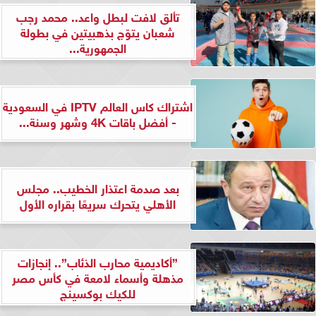
تألق لافت لبطل واعد.. محمد رجب
شعبان يتوّج بذهبيتين في بطولة
الجمهورية...
اشتراك كاس العالم IPTV في السعودية
- أفضل باقات 4K وشهر وسنة...
بعد صدمة اعتذار الخطيب.. مجلس
الأهلي يتحرك سريعًا بقراره الأول
”أكاديمية محارب الذئاب”.. إنجازات
مذهلة وأسماء لامعة في كأس مصر
للكيك بوكسينج