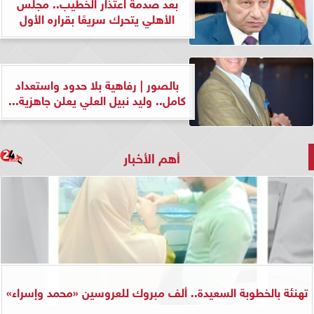
بعد صدمة اعتذار الخطيب.. مجلس
الأهلي يتحرك سريعًا بقراره الأول
بالصور | رفاهية بلا حدود واستعداد
كامل.. وليد نبيل العلي يعلن جاهزية...
أهم الأخبار
تهنئة بالخطوبة السعيدة.. ألف مبروك للعروسين «محمد وإسراء»