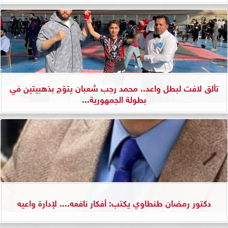
تألق لافت لبطل واعد.. محمد رجب شعبان يتوّج بذهبيتين في
بطولة الجمهورية...
دكتور رمضان طنطاوي يكتب: أفكار نافعه.... لإدارة واعيه