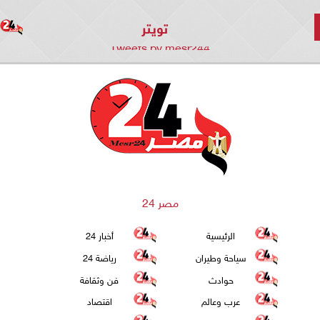
تويتر
Tweets by mesr244
مصر 24
الرئيسية
أخبار 24
سياحة وطيران
رياضة 24
حوادث
فن وثقافة
عرب وعالم
اقتصاد