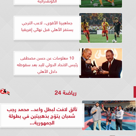
الكونفدرالية
جماهيرنا الأقوى.. لاعب الترجي
يستفز الأهلي قبل نهائي إفريقيا
10 معلومات عن حسن مصطفى
رئيس الاتحاد الدولي لليد بعد سقوطه
داخل الأهلي
رياضة 24
تألق لافت لبطل واعد.. محمد رجب
شعبان يتوّج بذهبيتين في بطولة
الجمهورية...