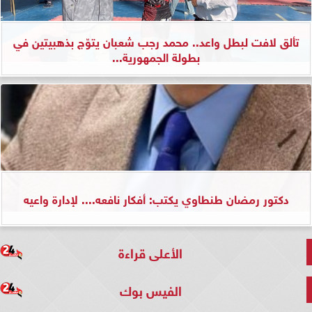
تألق لافت لبطل واعد.. محمد رجب شعبان يتوّج بذهبيتين في
بطولة الجمهورية...
دكتور رمضان طنطاوي يكتب: أفكار نافعه.... لإدارة واعيه
الأعلى قراءة
الفيس بوك