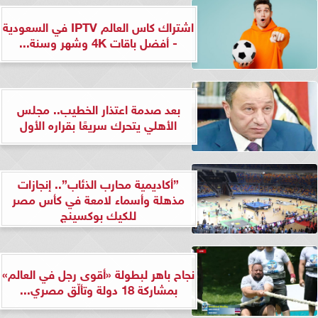
اشتراك كاس العالم IPTV في السعودية
- أفضل باقات 4K وشهر وسنة...
بعد صدمة اعتذار الخطيب.. مجلس
الأهلي يتحرك سريعًا بقراره الأول
”أكاديمية محارب الذئاب”.. إنجازات
مذهلة وأسماء لامعة في كأس مصر
للكيك بوكسينج
نجاح باهر لبطولة «أقوى رجل في العالم»
بمشاركة 18 دولة وتألّق مصري...