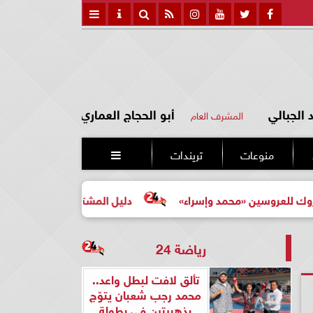
الجبالي
أبو الحجاج العماري
المشرف العام
منوعات
تريندات

ين «محمد وإسراء»
دليل المشتري لأول مرة لاختيار مشروع ع
رياضة 24
تألق لافت لبطل واعد..
محمد رجب شعبان يتوّج
بذهبيتين في بطولة