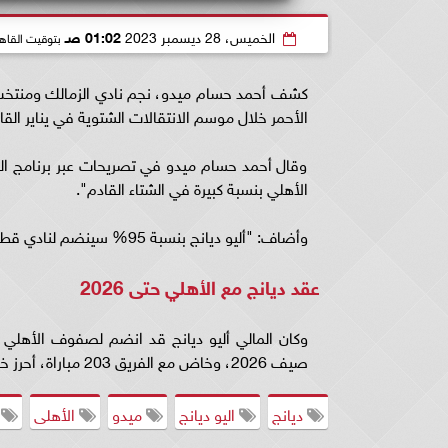
الخميس، 28 ديسمبر 2023
01:02 صـ
بتوقيت القاه
كشف أحمد حسام ميدو، نجم نادي الزمالك ومنتخب 
الأحمر خلال موسم الانتقالات الشتوية في يناير القا
وقال أحمد حسام ميدو في تصريحات عبر برنامج الر
الأهلي بنسبة كبيرة في الشتاء القادم".
وأضاف: "أليو ديانج بنسبة 95% سينضم لنادي قطر القطري في يناير القادم، بديلًا للاعب العراقي، بشار رسن".
عقد ديانج مع الأهلي حتى 2026
صيف 2026، وخاض مع الفريق 203 مباراة، أحرز خلالهم 7 أهداف وصنع 11 آخرين.
ديانج
اليو ديانج
ميدو
الأهلى
ا