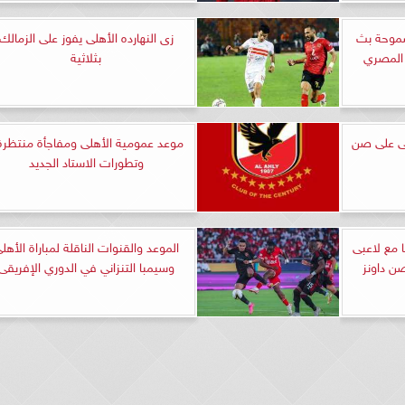
سموحة بث
زى النهارده الأهلى يفوز على الزمالك
 المصري
بثلاثية
لى على صن
موعد عمومية الأهلى ومفاجأة منتظرة.
وتطورات الاستاد الجديد
 مع لاعبى
الموعد والقنوات الناقلة لمباراة الأهل
صن داونز
وسيمبا التنزاني في الدوري الإفريقى