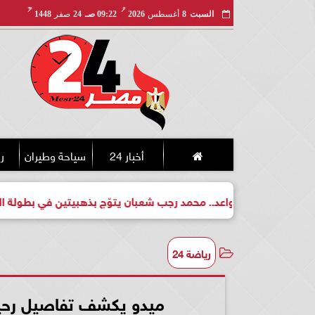
مـ
هـ
السبت
8
أغسطس
2026
09:22 صـ
24
صفر
1448
أخبار 24
سياحة وطيران
ري
لبطل واعد.. محمد رجب شعبان يتوّج بذهبيتين في بطولة الجمهورية لل
رياضة 24
ميدو يكشف تفاصيل رحيل 