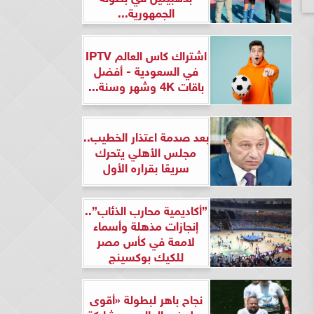
الجمهورية...
اشتراك كاس العالم IPTV
في السعودية - أفضل
باقات 4K وشهر وسنة...
بعد صدمة اعتذار الخطيب..
مجلس الأهلي يتحرك
سريعًا بقراره الأول
”أكاديمية محارب الذئاب”..
إنجازات مذهلة وأسماء
لامعة في كأس مصر
للكيك بوكسينج
نجاح باهر لبطولة «أقوى
رجل في العالم» بمشاركة