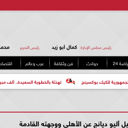
كمال أبو زيد
محمد 
رئيس مجلس الإدارة
رئيس التحرير
اضة 24
حوادث
فن وثقافة
عرب وعالم
اقتصاد
كيك بوكسينج
تهنئة بالخطوبة السعيدة.. ألف مبروك للعروس
أليو ديانج عن الأهلي ووجهته القادمة