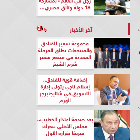
18 دولة وتألّق مصري...
آخر الأخبار
مجموعة سفير للفنادق
والمنتجعات تطلق المرحلة
المجددة في منتجع سفير
شرم الشيخ
إضافة قوية للفندق..
إسلام ناجي يتولى إدارة
التسويق في شتايجنبرجر
الهرم
ى
بعد صدمة اعتذار الخطيب..
مجلس الأهلي يتحرك
سريعًا بقراره الأول