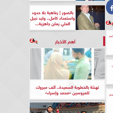
بالصور | رفاهية بلا حدود
واستعداد كامل.. وليد نبيل
العلي يعلن جاهزية...
 ضد
أهم الأخبار
تهنئة بالخطوبة السعيدة.. ألف مبروك
للعروسين «محمد وإسراء»
ضم