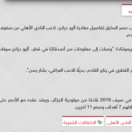
رة
مصر السابق تفاصيل مغادرة أليو ديانج، لاعب النادي الأهلي عن صفوف
دم.
يمونتادا: "وصلت إلى معلومات من أصدقائنا في قطر.. أليو ديانج سيغادر
وكان المالي أليو ديانج قد انضم لصفوف الأهلي في صيف 2019 قادمًا من مولودية الجزائر، ويمتد عقده مع الأحمر حت
لنادى الأهلى
الانتقالات الشتوية