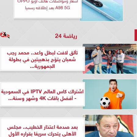
أسعار ومواصفات هاتف أوبو OPPO
A98 5G بعد إطلاقه رسميا
رياضة 24
تألق لافت لبطل واعد.. محمد رجب
شعبان يتوّج بذهبيتين في بطولة
الجمهورية...
اشتراك كاس العالم IPTV في السعودية
- أفضل باقات 4K وشهر وسنة...
بعد صدمة اعتذار الخطيب.. مجلس
الأهلي يتحرك سريعًا بقراره الأول