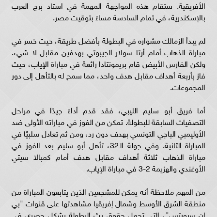
الأفريقية. ستقام هذه المواجهة المهمة في استاد برج العرب
بالإسكندرية، في تمام السادسة مساءً بتوقيت مصر.
لم يبدأ الزمالك مشواره في البطولة بأفضل طريقة، حيث خسر في
مباراة الذهاب أمام أرتا سولار الجيبوتي بهدفين مقابل لا شيء.
ولكن الفارس الأبيض قام بريمونتادا رائعة في مباراة الإياب، حيث
فاز بأربعة أهداف مقابل هدف واحد، مما سمح له بالتأهل إلى دور
المجموعات.
أما فريق أبو سليم الليبي، فقد قدم أداءً جيدًا في مراحل
التصفيات السابقة للبطولة. تمكن من الفوز في مباراته الأولى ضد
الأوليمبي الباجي التونسي بهدف دون رد، ومن ثم تعادل سلبيًا في
المباراة الثانية. وفي جولة الـ32، تأهل أبو سليم بعد الفوز في
مباراة الذهاب ثلاثة أهداف مقابل هدف أمام كمبالا سيتي
الأوغندي والهزيمة 2-3 في مباراة الإياب.
من المهم ملاحظة أنه يمكن للمشجعين الذين يتابعون المباراة من
منطقة الشرق الأوسط وشمال إفريقيا مشاهدتها على قنوات "بي
إن سبورتس"، التي تحمل حقوق بث البطولة بشكل حصري في