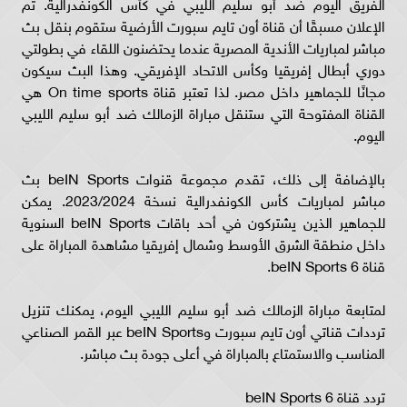
الفريق اليوم ضد أبو سليم الليبي في كأس الكونفدرالية. تم
الإعلان مسبقًا أن قناة أون تايم سبورت الأرضية ستقوم بنقل بث
مباشر لمباريات الأندية المصرية عندما يحتضنون اللقاء في بطولتي
دوري أبطال إفريقيا وكأس الاتحاد الإفريقي. وهذا البث سيكون
مجانًا للجماهير داخل مصر. لذا تعتبر قناة On time sports هي
القناة المفتوحة التي ستنقل مباراة الزمالك ضد أبو سليم الليبي
اليوم.
بالإضافة إلى ذلك، تقدم مجموعة قنوات beIN Sports بث
مباشر لمباريات كأس الكونفدرالية نسخة 2023/2024. يمكن
للجماهير الذين يشتركون في أحد باقات beIN Sports السنوية
داخل منطقة الشرق الأوسط وشمال إفريقيا مشاهدة المباراة على
قناة beIN Sports 6.
لمتابعة مباراة الزمالك ضد أبو سليم الليبي اليوم، يمكنك تنزيل
ترددات قناتي أون تايم سبورت وbeIN Sports عبر القمر الصناعي
المناسب والاستمتاع بالمباراة في أعلى جودة بث مباشر.
تردد قناة beIN Sports 6