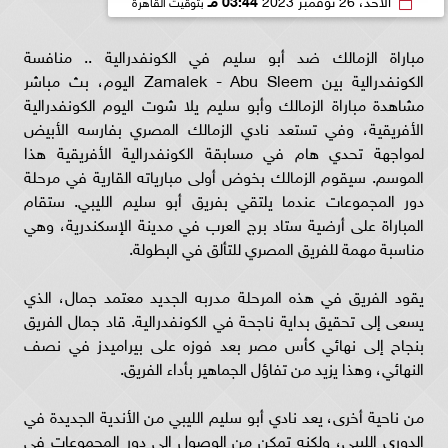
مباراة الزمالك ضد أبو سليم في الكونفدرالية .. منافسة
الكونفدرالية بين Zamalek - Abu Sleem اليوم، بث مباشر
مشاهدة مباراة الزمالك وأبو سليم يلا شوت اليوم الكونفدرالية
الأفريقية، وفي تستعد نادي الزمالك المصري بفارسه الأبيض
لمواجهة تحدي هام في مسابقة الكونفدرالية الأفريقية هذا
الموسم. سيقوم الزمالك بخوض أولى مبارياته القارية في مرحلة
دور المجموعات عندما يلتقي بفريق أبو سليم الليبي. ستقام
المباراة على أرضية ستاد برج العرب في مدينة الإسكندرية، وهي
مناسبة مهمة للفريق المصري للتألق في البطولة.
يقود الفريق في هذه المرحلة مدربه الجديد معتمد جمال، الذي
يسعى إلى تحقيق بداية ناجحة في الكونفدرالية. قاد جمال الفريق
بنجاح إلى نهائي كأس مصر بعد فوزه على بيراميدز في نصف
النهائي، وهذا يزيد من تفاؤل الجماهير بأداء الفريق.
من ناحية أخرى، يعد نادي أبو سليم الليبي من الأندية الجديدة في
الدوري الليبي، ولكنه تمكن من الوصول إلى دور المجموعات في