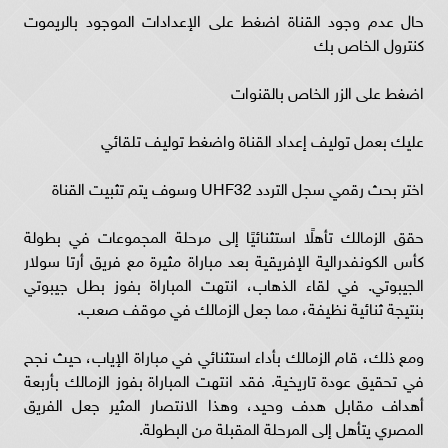
حال عدم وجود القناة اضغط على الإعدادات الموجود بالريموت
كنترول الخاص بك
اضغط على الزر الخاص بالقنوات
عليك بعمل توليف إعداد القناة واضغط توليف تلقائي
اختر بحث رقمي سجل التردد UHF32 وسوف يتم تثبيت القناة
حقق الزمالك تأهلًا استثنائيًا إلى مرحلة المجموعات في بطولة
كأس الكونفدرالية الإفريقية بعد مباراة مثيرة مع فريق أرتا سولار
الجيبوتي. في لقاء الذهاب، انتهت المباراة بفوز بطل جيبوتي
بنتيجة ثنائية نظيفة، مما جعل الزمالك في موقف صعب.
ومع ذلك، قام الزمالك بأداء استثنائي في مباراة الإياب، حيث نجح
في تحقيق عودة تاريخية. فقد انتهت المباراة بفوز الزمالك بأربعة
أهداف مقابل هدف وحيد، وهذا الانتصار المثير جعل الفريق
المصري يتأهل إلى المرحلة المقبلة من البطولة.