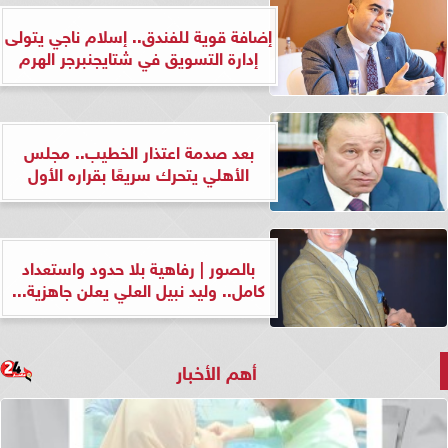
إضافة قوية للفندق.. إسلام ناجي يتولى
إدارة التسويق في شتايجنبرجر الهرم
بعد صدمة اعتذار الخطيب.. مجلس
الأهلي يتحرك سريعًا بقراره الأول
بالصور | رفاهية بلا حدود واستعداد
كامل.. وليد نبيل العلي يعلن جاهزية...
أهم الأخبار