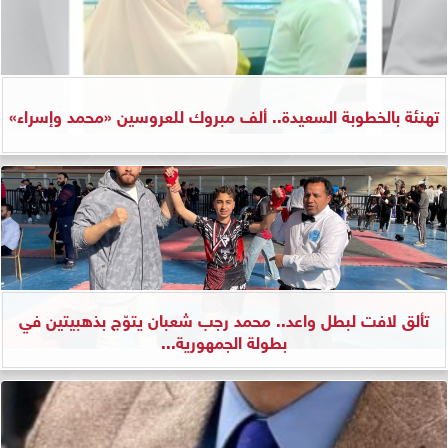
تهنئة بالخطوبة السعيدة.. ألف مبروك للعروسين «محمد وإسراء»
تألق لافت لبطل واعد.. محمد رجب شعبان يتوّج بذهبيتين في
بطولة الجمهورية...