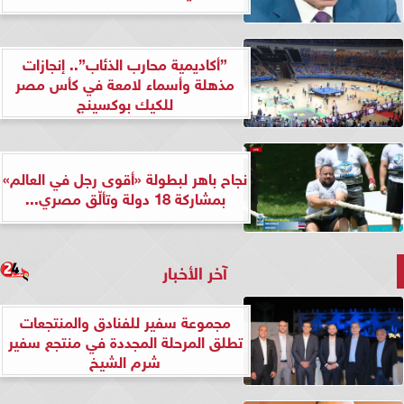
”أكاديمية محارب الذئاب”.. إنجازات
مذهلة وأسماء لامعة في كأس مصر
للكيك بوكسينج
نجاح باهر لبطولة «أقوى رجل في العالم»
بمشاركة 18 دولة وتألّق مصري...
آخر الأخبار
مجموعة سفير للفنادق والمنتجعات
تطلق المرحلة المجددة في منتجع سفير
شرم الشيخ