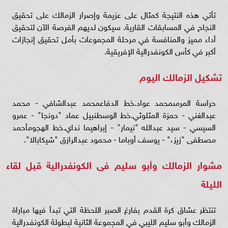
تأتي هذه النتيجة كمثال على عزيمة وإصرار الزمالك على تحقيق
النجاح في المسابقات القارية. سيكون لديهم الفرصة الآن لتحقيق
أداء مميز والمنافسة في مرحلة المجموعات بأمل تحقيق إنجازات
أكبر في كأس الكونفدرالية الإفريقية.
تشكيل الزمالك اليوم
حراسة المرمىمحمد عواد.خط الدفاعمحمد عبدالشافي - محمد
عبدالغني - حمزة المثلوثي.خط الوسطنبيل عماد "دونجا" - عمرو
السيسي - سيد عبدالله "نيمار" - إبراهيما نداي.خط الهجومأحمد
مصطفى "زيز،" - يوسف أوباما - محمود عبدالرازق "شيكابالا".
مشوار الزمالك وأبو سليم فى الكونفدرالية قبل لقاء
الليلة
تنتظر عشاق كرة القدم بفارغ الصبر اللحظة التي تبدأ فيها مباراة
الزمالك وأبو سليم الليبي في المجموعة الثانية لبطولة الكونفدرالية