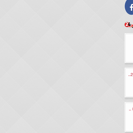
موعد صرف مرتبات شهر ديسمبر 2023..
..