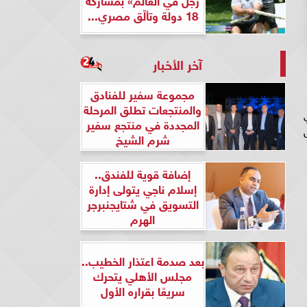
18 دولة وتألّق مصري...
آخر الأخبار
مجموعة سفير للفنادق
والمنتجعات تطلق المرحلة
المجددة في منتجع سفير
شرم الشيخ
إضافة قوية للفندق..
إسلام ناجي يتولى إدارة
التسويق في شتايجنبرجر
الهرم
بعد صدمة اعتذار الخطيب..
مجلس الأهلي يتحرك
سريعًا بقراره الأول