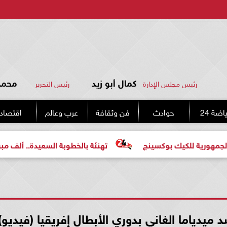
كمال أبو زيد
محمد 
رئيس مجلس الإدارة
رئيس التحرير
اضة 24
حوادث
فن وثقافة
عرب وعالم
اقتصاد
بوكسينج
تهنئة بالخطوبة السعيدة.. ألف مبروك للعروسين «م
يدياما الغاني بدوري الأبطال إفريقيا (فيديو)