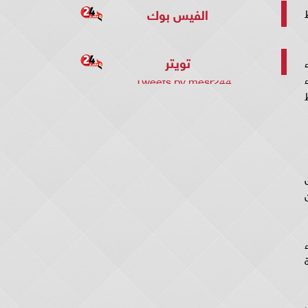
الفيس بوك
تويتر
Tweets by mesr244
ن