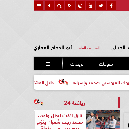
الجبالي
أبو الحجاج العماري
المشرف العام
منوعات
تريندات

حمد وإسراء»
دليل المشتري لأول مرة لاختيار مشروع عقاري 
رياضة 24
تألق لافت لبطل واعد..
محمد رجب شعبان يتوّج
بذهبيتين في بطولة