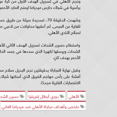
ونجح الأهلي في تسجيل الهدف الاول من كرة عرض
برأسية في شباك حارس ميدياما ليمنح المارد الأحمر 
وشهدت الدقيقة 70، تسديدة سيئة 
للغاية عن المرمى. ثم أعقبها محاولات من لاعبي 
لصالح النادي الأهلي.
الشحات ويرسلها لكهربا الذي سددها في جسد الحار
الأحمر بهدف ثانٍ.
وقبل نهاية المباراة بدقيقتين نجح البديل صلاح 
أفشة على رأس مهاجم الفريق الذي أسكنها شباك ميدي
الانتصارات القارية مجددًا.
الأهلي
دوري أبطال إفريقيا
حسين الشح
ملخص وأهداف مباراة الأهلي ضد ميدياما الغاني