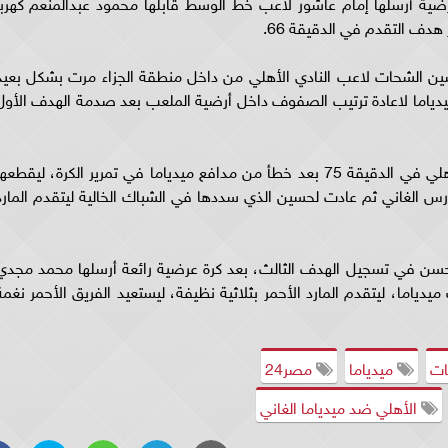
ية أرسلها إمام عاشور لاعب خط الوسط قابلها محمود عبدالمنعم كهربا
هدف التقدم في الدقيقة 66.
عن طريق حسين الشحات لاعب النادي الأهلي من داخل منطقة الجزاء مرت بشكل بعيد
ميدياما لاعادة ترتيب الصفوف داخل أرضية الملعب بعد صدمة الهدف الأول
واستطاع حسين الشحات تسجيل الهدف الثاني للأهلي في الدقيقة 75 بعد خطأ من مدافع ميدياما في تمرير الكرة، ليقطعه
س الغاني ثم عادت لحسين الذي سددها في الشباك الخالية ليتقدم المارد
محسن في تسجيل الهدف الثالث، بعد كرة عرضية رائعة أرسلها محمد مجدي
اما، ليتقدم المارد الأحمر بثلاثية نظيفة، ليستعيد الفريق الأحمر نغمة
ات
ميدياما
مصر24
الأهلي ضد ميدياما الغاني