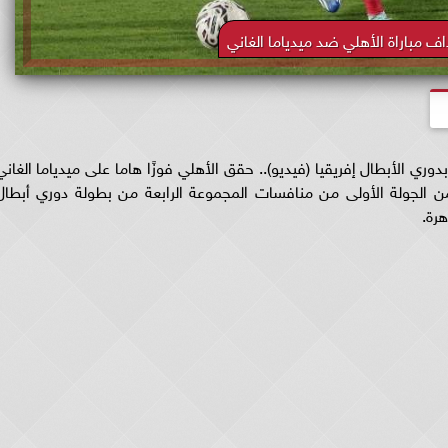
 مباراة الأهلي ضد ميدياما الغاني
ري الأبطال إفريقيا (فيديو).. حقق الأهلي فوزًا هاما على ميدياما الغاني
بينهما ضمن الجولة الأولى من منافسات المجموعة الرابعة من بطولة دوري أبطال
هرة.