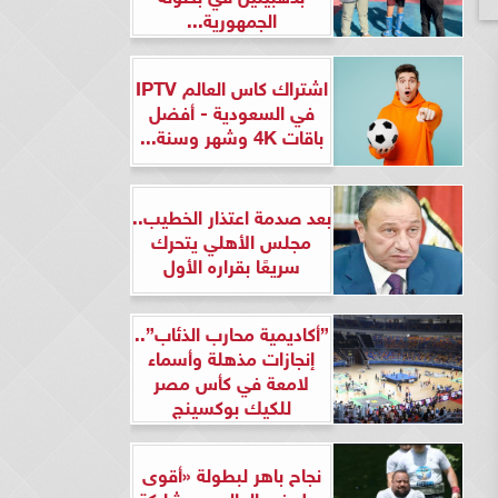
الجمهورية...
اشتراك كاس العالم IPTV
في السعودية - أفضل
باقات 4K وشهر وسنة...
بعد صدمة اعتذار الخطيب..
مجلس الأهلي يتحرك
سريعًا بقراره الأول
”أكاديمية محارب الذئاب”..
إنجازات مذهلة وأسماء
لامعة في كأس مصر
للكيك بوكسينج
نجاح باهر لبطولة «أقوى
رجل في العالم» بمشاركة