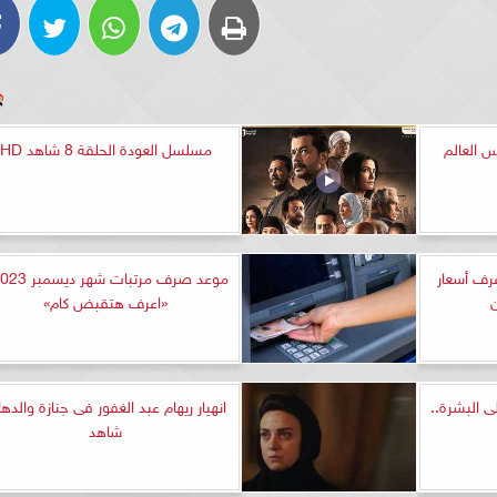
 العالم
مسلسل العودة الحلقة 8 شاهد HD
 جنيه.. اعرف أسعار
«اعرف هتقبض كام»
ى البشرة..
انهيار ريهام عبد الغفور فى جنازة والدها 
شاهد