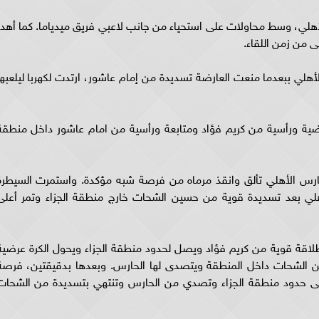
هلي، وسط محاولات على استحياء من جانب لاعبي فريق ميدياما. كما أهدر
لي ببعدما منعت العارضة تسديدة من إمام عاشور، ارتدت لكهربا ليلعبها
ضية ورأسية من كريم فؤاد ومتابعة ورأسية من امام عاشور داخل منطقة
حارس الأهلي تألق وانقذ مرماه من فرصة شبه مؤكدة. واستمرت السيطرة
ي شهدت فرصة للأهلي بعد تسديدة قوية من حسين الشحات خارج منطقة الجزاء وتمر أعلى
ي بعد انطلاقة قوية من كريم فؤاد ويصل لحدود منطقة الجزاء ويحول الكرة عرضية
ن الشحات داخل المنطقة ويتصدى لها الحارس. وبعدها بدقيقتين، فرصة
لى حدود منطقة الجزاء وتصدي من الحارس وتنتهي بتسديدة من الشحات