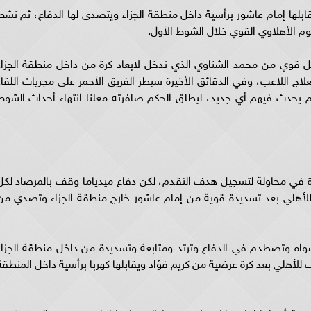
عرضية ويقابلها إمام عاشور برأسية داخل منطقة الجزاء ويتصدى لها الدفاع، ثم نشط
م الأهلاوي القوي خلال الشوط الأول.
 بعد تدخل قوي من محمد الشناوي الذي تدخل لابعاد كرة من داخل منطقة الجزاء
لعلاج اللاعب، وفي الدقائق الأخيرة سيطر الفريق الأحمر على مجريات اللقاء
 يحدث فيهم أي جديد، ليطلق الحكم صافرته معلنا انتهاء أحداث الشوط
قوة في محاولة لتسجيل هدف التقدم، لكن دفاع ميدياما وقف بالمرصاد لكل
لأهلاوية. وشهدت الدقيقة 47 فرصة للأهلي بعد تسديدة قوية من إمام عاشور خارج منطقة الجزاء وتصدي م
واه وتصطدم في الدفاع وترتد ومتابعة وتسديدة من داخل منطقة الجزاء
أهلي بعد كرة عرضية من كريم فؤاد ويقابلها كهربا برأسية داخل المنطقة