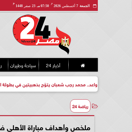
مـ
هـ
الجمعة
7
أغسطس
2026
07:50 مـ
23
صفر
1448
أخبار 24
سياحة وطيران
ري
 واعد.. محمد رجب شعبان يتوّج بذهبيتين في بطولة الجمهورية للكيك 
رياضة 24
ملخص وأهداف مباراة الأهلي ضد م