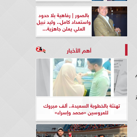
بالصور | رفاهية بلا حدود
واستعداد كامل.. وليد نبيل
العلي يعلن جاهزية...
أهم الأخبار
75، واختتم
تهنئة بالخطوبة السعيدة.. ألف مبروك
للعروسين «محمد وإسراء»