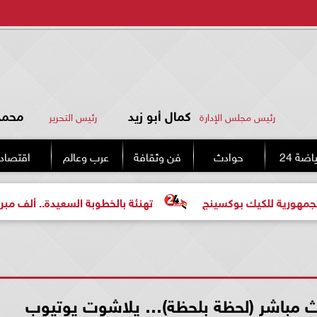
كمال أبو زيد
محمد 
رئيس مجلس الإدارة
رئيس التحرير
اضة 24
حوادث
فن وثقافة
عرب وعالم
اقتصاد
ك بوكسينج
تهنئة بالخطوبة السعيدة.. ألف مبروك للعروسين 
بث مباشر (لحظة بلحظة)… يلاشوت يوتيوب