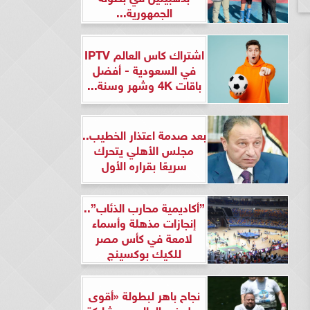
الجمهورية...
اشتراك كاس العالم IPTV
في السعودية - أفضل
باقات 4K وشهر وسنة...
بعد صدمة اعتذار الخطيب..
مجلس الأهلي يتحرك
سريعًا بقراره الأول
”أكاديمية محارب الذئاب”..
إنجازات مذهلة وأسماء
لامعة في كأس مصر
للكيك بوكسينج
نجاح باهر لبطولة «أقوى
رجل في العالم» بمشاركة