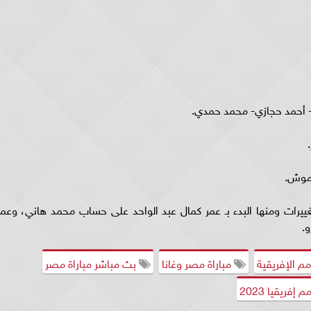
م- أحمد حجازي- محمد حمدي.
موش.
يرات ومنها البدء بـ عمر كمال عبد الواحد على حساب محمد هاني، وعمر
و.
م الإفريقية
مباراة مصر وغانا
بث مباشر مباراة مصر
م إفريقيا 2023