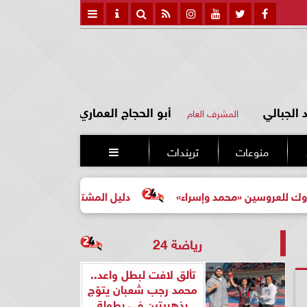
الجبالي
أبو الحجاج العماري
المشرف العام
منوعات
تريندات

«محمد وإسراء»
دليل المشتري لأول مرة لاختيار مشروع عقار
رياضة 24
تألق لافت لبطل واعد..
محمد رجب شعبان يتوّج
بذهبيتين في بطولة