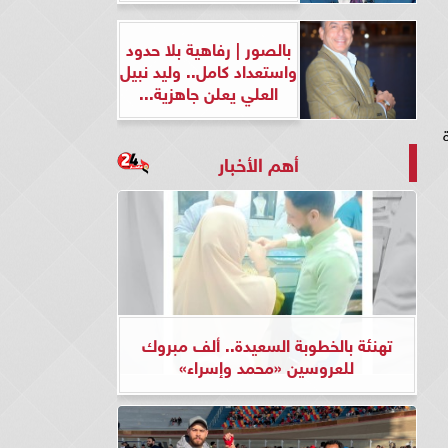
بالصور | رفاهية بلا حدود
واستعداد كامل.. وليد نبيل
العلي يعلن جاهزية...
حيدة
أهم الأخبار
تهنئة بالخطوبة السعيدة.. ألف مبروك
للعروسين «محمد وإسراء»