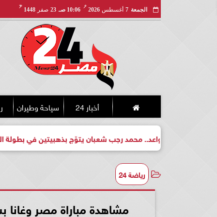
مـ
هـ
الجمعة
7
أغسطس
2026
10:06 صـ
23
صفر
1448
أخبار 24
سياحة وطيران
ري
طل واعد.. محمد رجب شعبان يتوّج بذهبيتين في بطولة الجمهورية للكي
رياضة 24
مشاهدة مباراة مصر وغانا 