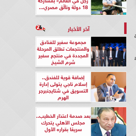
18 دولة وتألّق مصري...
آخر الأخبار
مجموعة سفير للفنادق
والمنتجعات تطلق المرحلة
المجددة في منتجع سفير
شرم الشيخ
إضافة قوية للفندق..
إسلام ناجي يتولى إدارة
التسويق في شتايجنبرجر
الهرم
بعد صدمة اعتذار الخطيب..
مجلس الأهلي يتحرك
سريعًا بقراره الأول