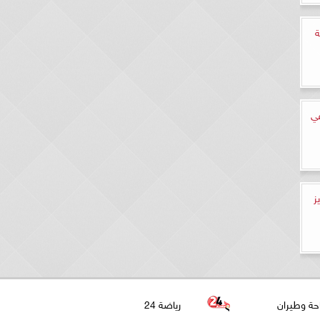
ة
في
ز
حة وطيران
رياضة 24