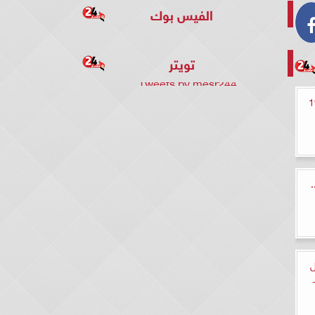
الفيس بوك
تويتر
Tweets by mesr244
المتوحش الحلقة 19
ل
لمصري اليوم الخميس 18-1-