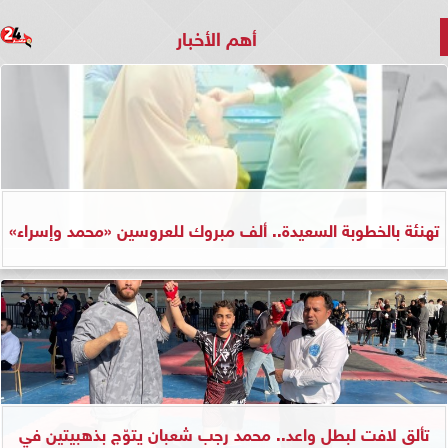
أهم الأخبار
تهنئة بالخطوبة السعيدة.. ألف مبروك للعروسين «محمد وإسراء»
تألق لافت لبطل واعد.. محمد رجب شعبان يتوّج بذهبيتين في