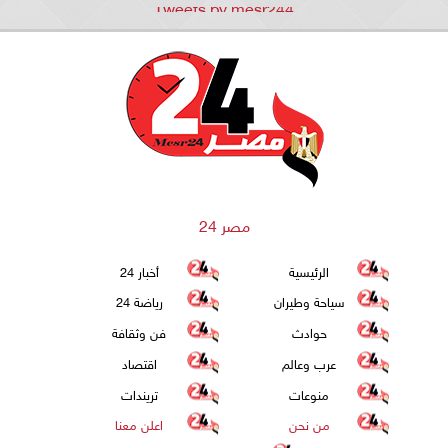
Tweets by mesr244
مصر 24
الرئيسية
أخبار 24
سياحة وطيران
رياضة 24
حوادث
فن وثقافة
عرب وعالم
اقتصاد
منوعات
تريندات
من نحن
اعلن معنا