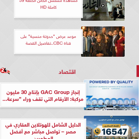
كاملة HD
موعد عرض ”حدوتة منسية” على
قناة CBC..تفاصيل القصة
اقتصاد
إنجاز GAC Group بإنتاج 30 مليون
مركبة: الأرقام التي تقف وراء ”سرعة...
الدليل الشامل للهوتلاين العقاري في
مصر – تواصل مباشر مع أفضل
المطورين