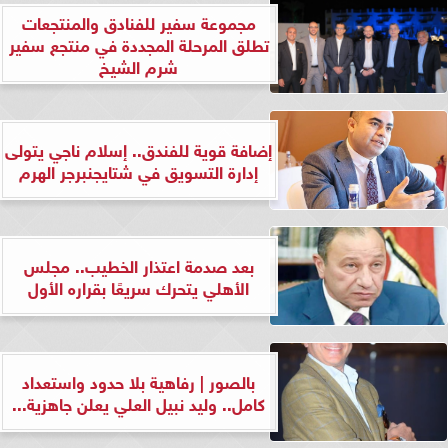
مجموعة سفير للفنادق والمنتجعات
تطلق المرحلة المجددة في منتجع سفير
شرم الشيخ
إضافة قوية للفندق.. إسلام ناجي يتولى
إدارة التسويق في شتايجنبرجر الهرم
بعد صدمة اعتذار الخطيب.. مجلس
الأهلي يتحرك سريعًا بقراره الأول
بالصور | رفاهية بلا حدود واستعداد
كامل.. وليد نبيل العلي يعلن جاهزية...