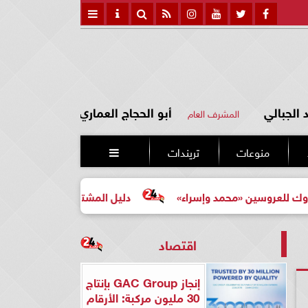
الجبالي
أبو الحجاج العماري
المشرف العام
منوعات
تريندات

ن «محمد وإسراء»
دليل المشتري لأول مرة لاختيار مشروع عق
اقتصاد
إنجاز GAC Group بإنتاج
30 مليون مركبة: الأرقام