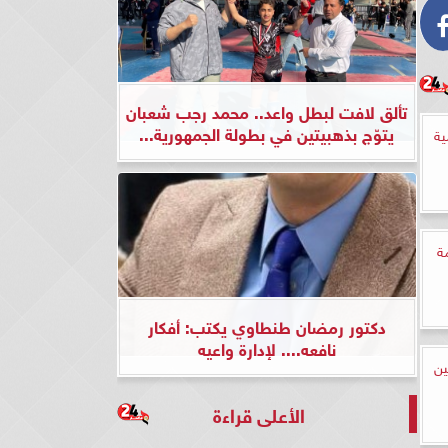
تألق لافت لبطل واعد.. محمد رجب شعبان
يتوّج بذهبيتين في بطولة الجمهورية...
ية
ة
دكتور رمضان طنطاوي يكتب: أفكار
نافعه.... لإدارة واعيه
5 محاسبين
الأعلى قراءة