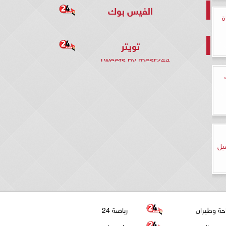
الفيس بوك
ة
تويتر
Tweets by mesr244
يل
حة وطيران
رياضة 24