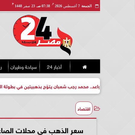
مـ
هـ
الجمعة
7
أغسطس
2026
07:38 صـ
23
صفر
1448
أخبار 24
سياحة وطيران
ري
بطل واعد.. محمد رجب شعبان يتوّج بذهبيتين في بطولة الجمهورية لل
اقتصاد
سعر الذهب في محلات الصاغة بداي