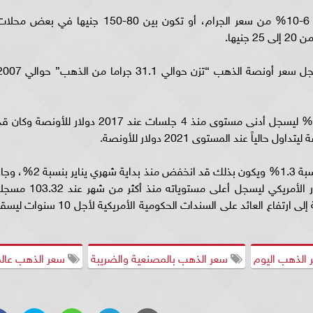
وعند حساب سعر المصنعية؛ يتم إضافة نحو بين 6-10% من سعر الجرام، أو تكون بين 80-150 جنيها في بعض مح
يها.
و بالنسبة لسعر الذهب في البورصات العالمية، سجل سعر أونصة الذهب “تزن حوالي 31.1 جراما من ا
و انخفضت أسعار الذهب الفوري اليوم بنسبة 0.3% ليسجل أدنى مستوى منذ 4 جلسات عند 2017 دولار للأونصة وكان
يأتي هذا بعد أن انخفض الذهب يوم أمس أيضاً بنسبة 1.3% ويكون بذلك قد انخفض منذ بداية شهري يناير بنس
تراجع مستويات الذهب بعد أن ارتفع مؤشر الدولار الأمريكي ليسجل أعلى مستوياته منذ أكثر من شهر عند 
ارتفاع منذ بداية الأسبوع بنسبة 1%، هذا بالإضافة إلى ارتفاع العائد على السندات الحكومية الأمريكية لأجل 10 سنوا
الذهب اليوم
سعر الذهب بالمصنعية والضريبة
سعر الذهب عالم