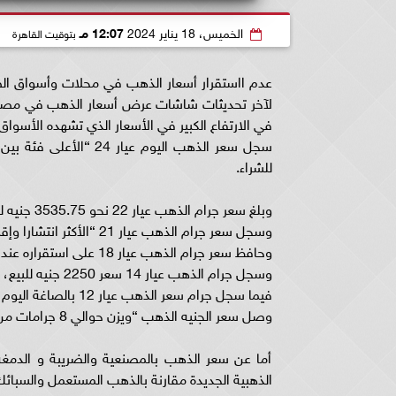
الخميس، 18 يناير 2024
12:07 مـ
بتوقيت القاهرة
لآخر تحديثات شاشات عرض أسعار الذهب في مصر، ن
في الارتفاع الكبير في الأسعار الذي تشهده الأسواق 
للشراء.
وبلغ سعر جرام الذهب عيار 22 نحو 3535.75 جنيه للبيع، و3509.5 جنيه للشراء.
وسجل سعر جرام الذهب عيار 21 “الأكثر انتشارا وإقبالا في السوق المصرية” حوالي 3375 جنيها للبيع، و3350 جنيها للشراء.
وحافظ سعر جرام الذهب عيار 18 على استقراره عند حوالي 2892.75 جنيه للبيع، و2874.5 جنيها للشراء.
وسجل جرام الذهب عيار 14 سعر 2250 جنيه للبيع، 2233.25 جنيه للشراء.
فيما سجل جرام سعر الذهب عيار 12 بالصاغة اليوم حوالي 1928.5 جنيه للبيع، 1914.25 جنيها للشراء.
وصل سعر الجنيه الذهب “ويزن حوالي 8 جرامات من الذهب” إلى نحو 27000 جنيها للبيع و26800 جنيها للشراء.
أما عن سعر الذهب بالمصنعية والضريبة و الدمغ
الذهبية الجديدة مقارنة بالذهب المستعمل والسبائك