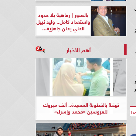
لات
بالصور | رفاهية بلا حدود
واستعداد كامل.. وليد نبيل
العلي يعلن جاهزية...
لذهب” حوالي 2007
أهم الأخبار
 قد
بة 2%، وجاء
103.32 مسجلا
ت ليسقر
تهنئة بالخطوبة السعيدة.. ألف مبروك
للعروسين «محمد وإسراء»
يا