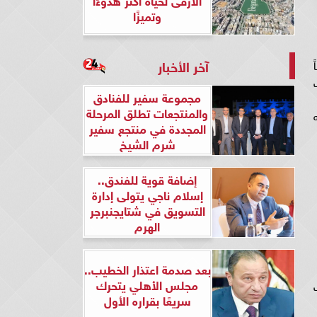
وتميزًا
آخر الأخبار
2024 ، وفقاً
مجموعة سفير للفنادق
والمنتجعات تطلق المرحلة
لبيع، و3828.5 جنيه
المجددة في منتجع سفير
شرم الشيخ
إضافة قوية للفندق..
إسلام ناجي يتولى إدارة
التسويق في شتايجنبرجر
الهرم
بعد صدمة اعتذار الخطيب..
مجلس الأهلي يتحرك
سريعًا بقراره الأول