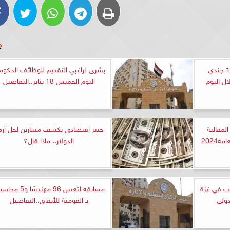
فصائل فلسطينية:مقتل 12 جندي
بشرى لراغبي التقديم للوظائف الحكوم
اليوم الخميس 18 يناير..التفاصيل
المقالية
خبير اقتصادى يكشف مسارين لحل أزم
ة2024
الدولار.. ماذا قال؟
رب في غزة
مسابقة لتعيين 96 مهندسًا و
دولي
بـ القومية للأنفاق..التفاصيل