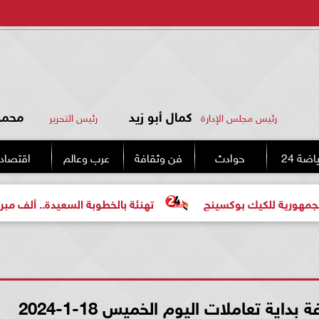
كمال أبو زيد
محمد 
رئيس مجلس الإدارة
رئيس التحرير
اضة 24
حوادث
فن وثقافة
عرب وعالم
اقتصاد
كيك بوكسينج
تهنئة بالخطوبة السعيدة.. ألف مبروك للعروسي
ة تعاملات اليوم الخميس 18-1-2024