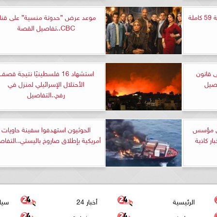
مشاهدة مسلسل الخائن الحلقة 59 كاملة
موعد عرض ”حدوتة منسية” على قنا
CBC..تفاصيل القصة
 قانون
استشهاد 16 فلسطينيًا نتيجة قصف
اصيل
الأحتلال الإسرائيلي لمنزل في
رفح..التفاصيل
دي مؤسس
الحوثيون استهدفوا سفينة حاويات
ار كاذبة
أمريكية بإطلاق صاروخ باليستي..التفاص
الرئيسية
أخبار 24
سيا