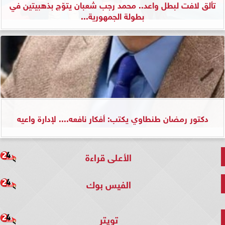
تألق لافت لبطل واعد.. محمد رجب شعبان يتوّج بذهبيتين في
بطولة الجمهورية...
دكتور رمضان طنطاوي يكتب: أفكار نافعه.... لإدارة واعيه
الأعلى قراءة
الفيس بوك
تويتر