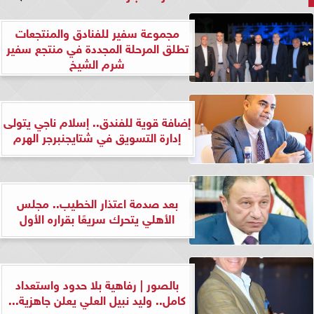
مجموعة سفير للفنادق والمنتجعات
تطلق المرحلة المجددة في منتجع سفير
شرم الشيخ
إضافة قوية للفندق.. إسلام ناجي يتولى
إدارة التسويق في شتايجنبرجر الهرم
بعد صدمة اعتذار الخطيب.. مجلس
الأهلي يتحرك سريعًا بقراره الأول
بالصور | رفاهية بلا حدود واستعداد
كامل.. وليد نبيل العلي يعلن جاهزية...