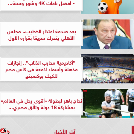
- أفضل باقات 4K وشهر وسنة...
بعد صدمة اعتذار الخطيب.. مجلس
الأهلي يتحرك سريعًا بقراره الأول
”أكاديمية محارب الذئاب”.. إنجازات
مذهلة وأسماء لامعة في كأس مصر
للكيك بوكسينج
نجاح باهر لبطولة «أقوى رجل في العالم»
بمشاركة 18 دولة وتألّق مصري...
آخر الأخبار