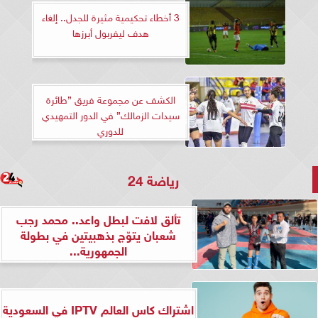
3 أخطاء تحكيمية مثيرة للجدل.. إلغاء
هدف ليفربول أبرزها
الكشف عن مجموعة فريق ”طائرة
سيدات الزمالك” في الدور التمهيدي
للدوري
رياضة 24
تألق لافت لبطل واعد.. محمد رجب
شعبان يتوّج بذهبيتين في بطولة
الجمهورية...
اشتراك كاس العالم IPTV في السعودية