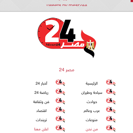
Tweets by mesr244
مصر 24
الرئيسية
أخبار 24
سياحة وطيران
رياضة 24
حوادث
فن وثقافة
عرب وعالم
اقتصاد
منوعات
تريندات
من نحن
اعلن معنا