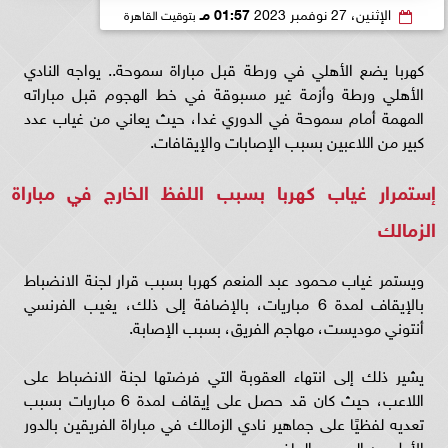
الإثنين، 27 نوفمبر 2023
01:57 مـ
بتوقيت القاهرة
كهربا يضع الأهلي في ورطة قبل مباراة سموحة.. يواجه النادي
الأهلي ورطة وأزمة غير مسبوقة في خط الهجوم قبل مباراته
المهمة أمام سموحة في الدوري غدا، حيث يعاني من غياب عدد
كبير من اللاعبين بسبب الإصابات والإيقافات.
إستمرار غياب كهربا بسبب اللفظ الخارج في مباراة
الزمالك
ويستمر غياب محمود عبد المنعم كهربا بسبب قرار لجنة الانضباط
بالإيقاف لمدة 6 مباريات، بالإضافة إلى ذلك، يغيب الفرنسي
أنتوني موديست، مهاجم الفريق، بسبب الإصابة.
يشير ذلك إلى انتهاء العقوبة التي فرضتها لجنة الانضباط على
اللاعب، حيث كان قد حصل على إيقاف لمدة 6 مباريات بسبب
تعديه لفظيًا على جماهير نادي الزمالك في مباراة الفريقين بالدور
الأول من الموسم الماضي.