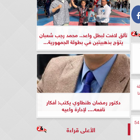
تألق لافت لبطل واعد.. محمد رجب شعبان
يتوّج بذهبيتين في بطولة الجمهورية...
78
ة
ا
دكتور رمضان طنطاوي يكتب: أفكار
نافعه.... لإدارة واعيه
مشاهدة مسلسل طائر الرفراف الحلقة 54
الأعلى قراءة