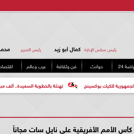
كمال أبو زيد
محمد 
رئيس مجلس الإدارة
رئيس التحرير
اضة 24
حوادث
فن وثقافة
عرب وعالم
اقتصاد
كيك بوكسينج
تهنئة بالخطوبة السعيدة.. ألف مبروك للعروس
أس الأمم الأفريقية على نايل سات مجاناً