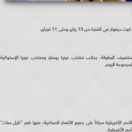
لفترة من 13 يناير وحتى 11 فبراير.
يف البطولة، بجانب منتخب غينيا بيساو ومنتخب غينيا الإستوائية؛
مجموعة اليوم.
مم الأفريقية مجاناً على جميع الأقمار الصناعية، منها قمر "نايل سات"،
مم الأفريقية.