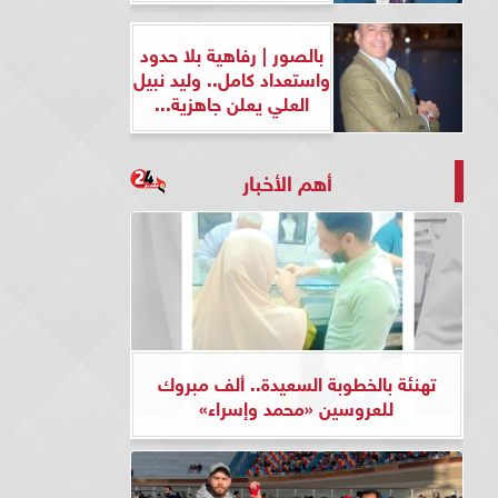
بالصور | رفاهية بلا حدود
واستعداد كامل.. وليد نبيل
العلي يعلن جاهزية...
أهم الأخبار
تهنئة بالخطوبة السعيدة.. ألف مبروك
للعروسين «محمد وإسراء»