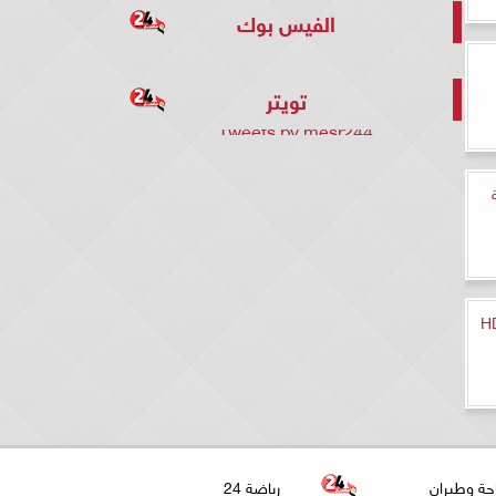
الفيس بوك
تويتر
Tweets by mesr244
مة
حة وطيران
رياضة 24