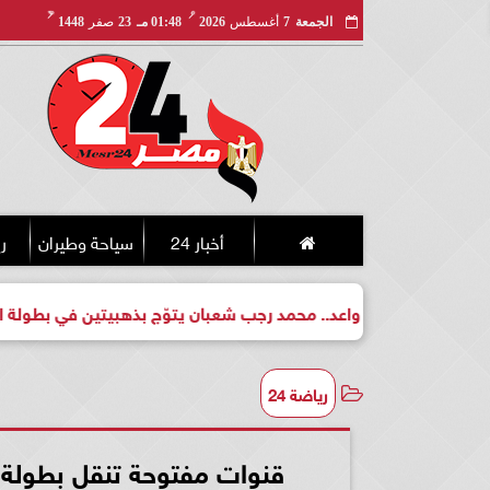
مـ
هـ
الجمعة
7
أغسطس
2026
01:48 مـ
23
صفر
1448
أخبار 24
سياحة وطيران
ري
لبطل واعد.. محمد رجب شعبان يتوّج بذهبيتين في بطولة الجمهورية لل
رياضة 24
قنوات مفتوحة تنقل بطولة ك