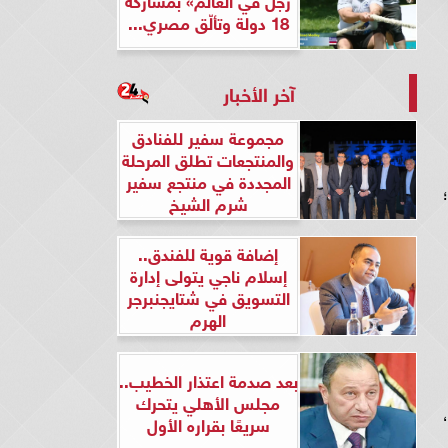
18 دولة وتألّق مصري...
آخر الأخبار
مجموعة سفير للفنادق
والمنتجعات تطلق المرحلة
المجددة في منتجع سفير
شرم الشيخ
إضافة قوية للفندق..
إسلام ناجي يتولى إدارة
التسويق في شتايجنبرجر
الهرم
بعد صدمة اعتذار الخطيب..
مجلس الأهلي يتحرك
سريعًا بقراره الأول