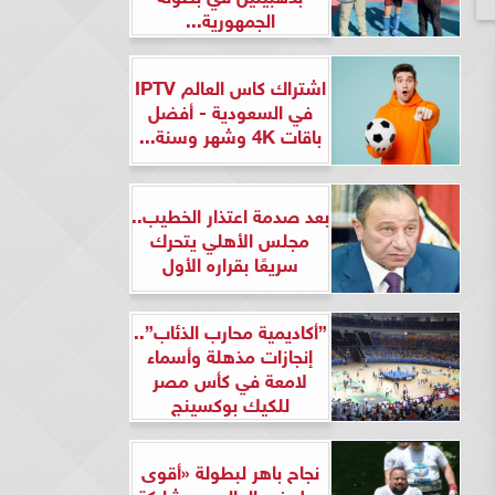
الجمهورية...
اشتراك كاس العالم IPTV
في السعودية - أفضل
باقات 4K وشهر وسنة...
بعد صدمة اعتذار الخطيب..
مجلس الأهلي يتحرك
سريعًا بقراره الأول
”أكاديمية محارب الذئاب”..
إنجازات مذهلة وأسماء
لامعة في كأس مصر
للكيك بوكسينج
نجاح باهر لبطولة «أقوى
رجل في العالم» بمشاركة