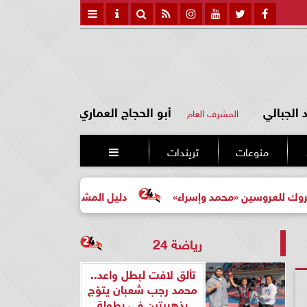
الجبالي
أبو الحجاج العماري
المشرف العام
منوعات
تريندات

ين «محمد وإسراء»
دليل المشتري لأول مرة لاختيار مشروع ع
رياضة 24
تألق لافت لبطل واعد..
محمد رجب شعبان يتوّج
بذهبيتين في بطولة