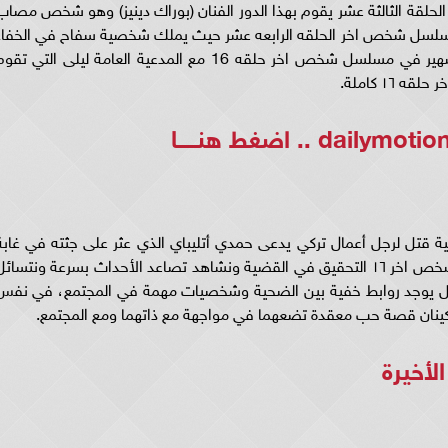
قة الثالثة عشر يقوم بهذا الدور الفنان (بوراك دينيز) وهو شخص مصاب
سل شخص اخر الحلقه الرابعه عشر حيث يملك شخصية سفاح في الخفاء
ومذيع شهير في العلن، ويتقاطع طريق المذيع الشهير في مسلسل شخص اخر حلقه 16 مع المدعية العامة ليلى التي تق
١٦ كاملة.
اضغط هنـــــا
١٦ .. يبدأ مسلسل شخص اخر ١٦ بقضية قتل لرجل أعمال تركي يدعى حمدي أتليباي الذي عثر على جثته في غاب
منعزلة، وتتولى المدعية العامة ليلى في مسلسل شخص اخر ١٦ التحقيق في القضية ونشاهد تصاعد الأحداث بسرعة ونتسائ
هل يوجد روابط خفية بين الضحية وشخصيات مهمة في المجتمع، في نفس
أخيرة