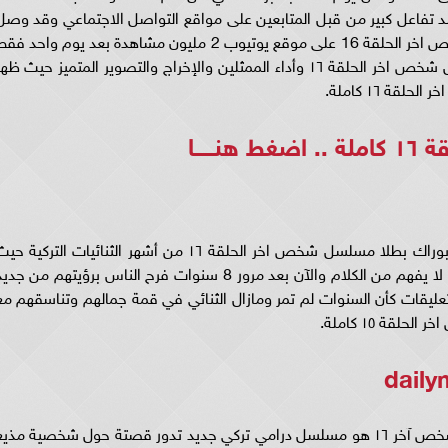
سلسل شخص اخر الحلقة 16 في حصد تفاعل كبير من قبل المتابعين على مواقع التواصل الاجتماعي وقد وص
عدد مرات مشاهدة الحلقة الثامنة من مسلسل شخص اخر الحلقة 16 على موقع يوتيوب 2 مليون مشاهدة بعد يوم واحد ف
من عرضها، وقد أعجب المشاهدين بقصة مسلسل شخص اخر الحلقة ١٦ وأداء الممثلين والإخراج والتصوير المتميز حيث ظه
 ١٦ كاملة.
 ..
اضغط هنـــــا
مسلسل شخص اخر الحلقة ١٦ يعد الثنائي هاندا وبوراك بطلا مسلسل شخص اخر الحلقة ١٦ من أشهر الثنائيات التركية 
أحبهم الجميع معًا منذ ظهورهم في مسلسل الحب لا يفهم من الكلام والآن بعد مرور 8 سنوات فرح الناس برؤيتهم من جد
لقة ١٦ وجاءت أغلب التعليقات كأن السنوات لم تمر ومازال الثنائي في قمة جمالهم وتناسقهم م
ة ١٥ كاملة.
مسلسل شخص اخر dailymotion .. فـ مسلسل شخص آخر ١٦ هو مسلسل درامي تركي جديد تدور قصتة حول شخصية مذي