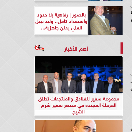
ل
قط
بالصور | رفاهية بلا حدود
ر
واستعداد كامل.. وليد نبيل
العلي يعلن جاهزية...
أهم الأخبار
حيث
يد
ع
مجموعة سفير للفنادق والمنتجعات تطلق
المرحلة المجددة في منتجع سفير شرم
الشيخ
ع