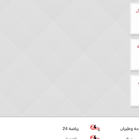
ل
رجمة
حة وطيران
رياضة 24
ب وعالم
اقتصاد