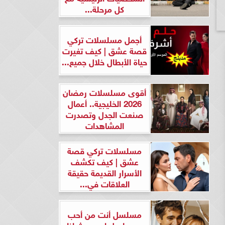
كل مرحلة...
أجمل مسلسلات تركي
قصة عشق | كيف تغيرت
حياة الأبطال خلال جميع...
أقوى مسلسلات رمضان
2026 الخليجية.. أعمال
صنعت الجدل وتصدرت
المشاهدات
مسلسلات تركي قصة
عشق | كيف تكشف
الأسرار القديمة حقيقة
العلاقات في...
مسلسل أنت من أحب
ومسلسل لن يحدث لنا