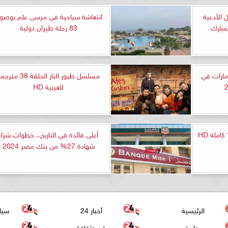
202.. أفضل الأدعية
انتعاشة سياحية في مرسى علم بوصو
مبارك
83 رحلة طيران دولية
مارات في
مسلسل طيور النار الحلقة 38 مت
للعربية HD
أعلى فائدة في التاريخ.. خطوات شراء
شهادة 27% من بنك مصر 2024
الرئيسية
أخبار 24
سيا
حوادث
فن وثقافة
عر