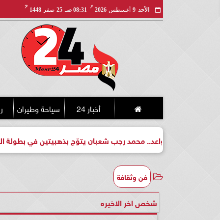
مـ
هـ
الأحد
9
أغسطس
2026
08:31 صـ
25
صفر
1448
أخبار 24
سياحة وطيران
ري
 واعد.. محمد رجب شعبان يتوّج بذهبيتين في بطولة الجمهورية للكيك
فن وثقافة
شخص اخر الاخيره