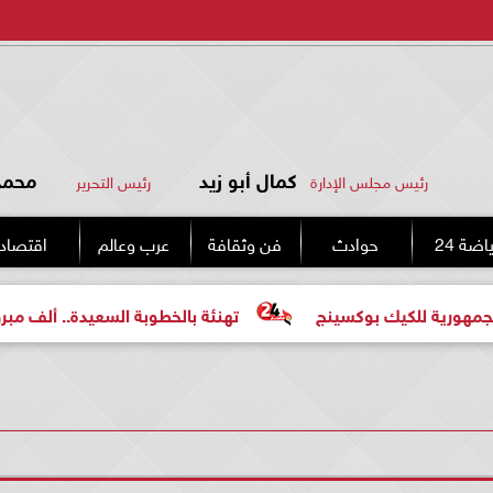
كمال أبو زيد
محمد 
رئيس مجلس الإدارة
رئيس التحرير
اضة 24
حوادث
فن وثقافة
عرب وعالم
اقتصاد
 بوكسينج
تهنئة بالخطوبة السعيدة.. ألف مبروك للعروسين «