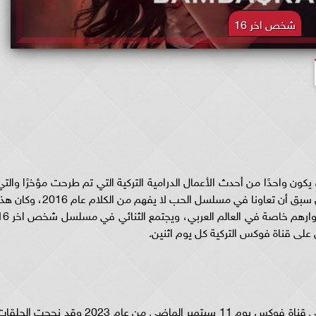
شخص اخر 16
العمل في أن يكون واحدًا من أحدث الأعمال الدرامية التركية التي تم طرحت مؤخرًا والتي
تجمع بين النجمين هاندا أرتشيل وبوراك دينيز اللذين سبق أن تعاونا في مسلسل الحب لا يفهم من الكلام عام 2016،
المسلسل سبب شهرة كبيرة للنجمين في بداية مشوارهم خاصة في العالم العربي، وي
مسلسل شخص اخر الحلقة 16 بدأ عرض العمل على قناة فوكس يوم 11 سبتمبر الماضي من عام 2023 وقد نجحت الح