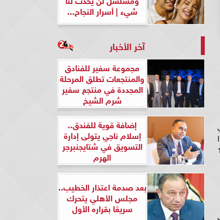
شيء | أسرار النجاح...
آخر الأخبار
مجموعة سفير للفنادق
والمنتجعات تطلق المرحلة
المجددة في منتجع سفير
شرم الشيخ
إضافة قوية للفندق..
إسلام ناجي يتولى إدارة
 وكان هذا
التسويق في شتايجنبرجر
جتمع الثنائي في مسلسل شخص اخر 16
الهرم
بعد صدمة اعتذار الخطيب..
مجلس الأهلي يتحرك
سريعًا بقراره الأول
لقات