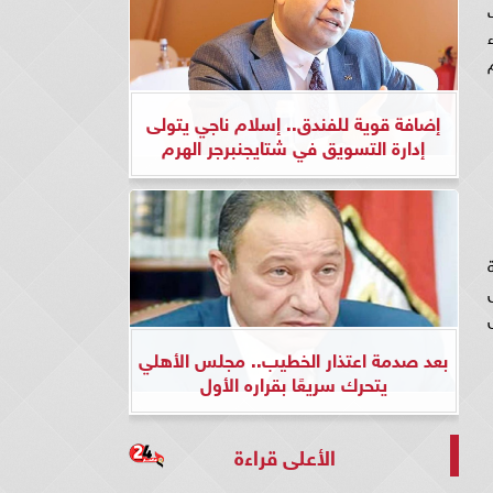
وم
إضافة قوية للفندق.. إسلام ناجي يتولى
إدارة التسويق في شتايجنبرجر الهرم
ة
ل
بعد صدمة اعتذار الخطيب.. مجلس الأهلي
يتحرك سريعًا بقراره الأول
الأعلى قراءة