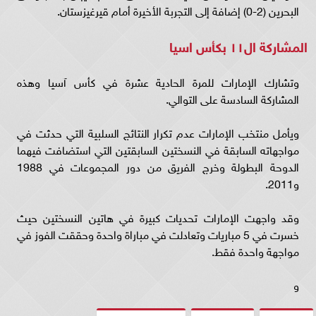
البحرين (2-0) إضافة إلى التجربة الأخيرة أمام قيرغيزستان.
المشاركة ال١١ بكأس اسيا
وتشارك الإمارات للمرة الحادية عشرة في كأس آسيا وهذه
المشاركة السادسة على التوالي.
ويأمل منتخب الإمارات عدم تكرار النتائج السلبية التي حدثت في
مواجهاته السابقة في النسختين السابقتين التي استضافت فيهما
الدوحة البطولة وخرج الفريق من دور المجموعات في 1988
و2011.
وقد واجهت الإمارات تحديات كبيرة في هاتين النسختين حيث
خسرت في 5 مباريات وتعادلت في مباراة واحدة وحققت الفوز في
مواجهة واحدة فقط.
و