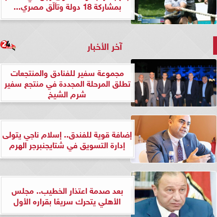
بمشاركة 18 دولة وتألّق مصري...
آخر الأخبار
مجموعة سفير للفنادق والمنتجعات
تطلق المرحلة المجددة في منتجع سفير
شرم الشيخ
إضافة قوية للفندق.. إسلام ناجي يتولى
إدارة التسويق في شتايجنبرجر الهرم
بعد صدمة اعتذار الخطيب.. مجلس
الأهلي يتحرك سريعًا بقراره الأول