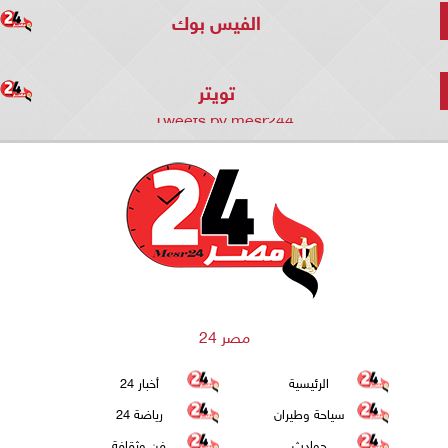
الفيس بوك
تويتر
Tweets by mesr244
مصر 24
الرئيسية
أخبار 24
سياحة وطيران
رياضة 24
حوادث
فن وثقافة