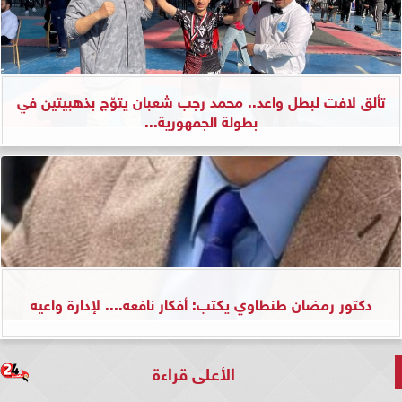
تألق لافت لبطل واعد.. محمد رجب شعبان يتوّج بذهبيتين في
بطولة الجمهورية...
دكتور رمضان طنطاوي يكتب: أفكار نافعه.... لإدارة واعيه
الأعلى قراءة