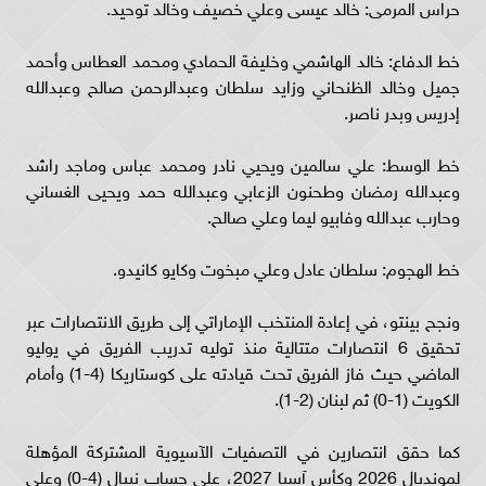
حراس المرمى: خالد عيسى وعلي خصيف وخالد توحيد.
خط الدفاع: خالد الهاشمي وخليفة الحمادي ومحمد العطاس وأحمد
جميل وخالد الظنحاني وزايد سلطان وعبدالرحمن صالح وعبدالله
إدريس وبدر ناصر.
خط الوسط: علي سالمين ويحيي نادر ومحمد عباس وماجد راشد
وعبدالله رمضان وطحنون الزعابي وعبدالله حمد ويحيى الغساني
وحارب عبدالله وفابيو ليما وعلي صالح.
خط الهجوم: سلطان عادل وعلي مبخوت وكايو كانيدو.
ونجح بينتو، في إعادة المنتخب الإماراتي إلى طريق الانتصارات عبر
تحقيق 6 انتصارات متتالية منذ توليه تدريب الفريق في يوليو
الماضي حيث فاز الفريق تحت قيادته على كوستاريكا (4-1) وأمام
الكويت (1-0) ثم لبنان (2-1).
كما حقق انتصارين في التصفيات الآسيوية المشتركة المؤهلة
لمونديال 2026 وكأس آسيا 2027، على حساب نيبال (4-0) وعلى