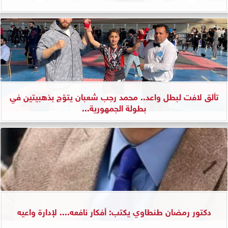
تألق لافت لبطل واعد.. محمد رجب شعبان يتوّج بذهبيتين في
بطولة الجمهورية...
دكتور رمضان طنطاوي يكتب: أفكار نافعه.... لإدارة واعيه