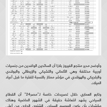
وأوضح مدير منتجع الفيروز بلازا أن السائحين الوافدين من جنسيات
أوربية مختلفة وهي الألماني والتشيكي والإيطالي والبولندي
والبلجيكي والهولندي في مؤشر ممتاز بالنسبة للفترة ما قبل أعياد
الميلاد.
وتابع العماري خلال تصريحات خاصة لـ"مصر24" أن القطاع
السياحي يشهد انتعاشة حقيقة في الشهور الماضية وهناك
مؤشرات بأن يكون الموسم السياحي الشتوي الجاري من أعلي