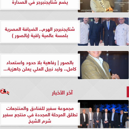
يضع شتايجنبرجر في الصدارة
شتايجنبرجر الهرم.. الضيافة المصرية
بلمسة عالمية راقية (بالصور )
بالصور | رفاهية بلا حدود واستعداد
كامل.. وليد نبيل العلي يعلن جاهزية...
آخر الأخبار
مجموعة سفير للفنادق والمنتجعات
تطلق المرحلة المجددة في منتجع سفير
شرم الشيخ