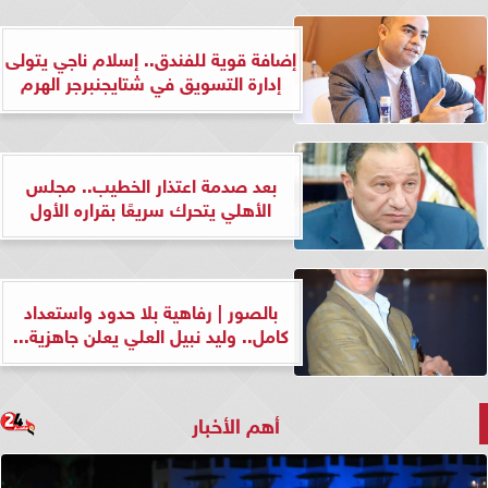
إضافة قوية للفندق.. إسلام ناجي يتولى
إدارة التسويق في شتايجنبرجر الهرم
بعد صدمة اعتذار الخطيب.. مجلس
الأهلي يتحرك سريعًا بقراره الأول
بالصور | رفاهية بلا حدود واستعداد
كامل.. وليد نبيل العلي يعلن جاهزية...
أهم الأخبار