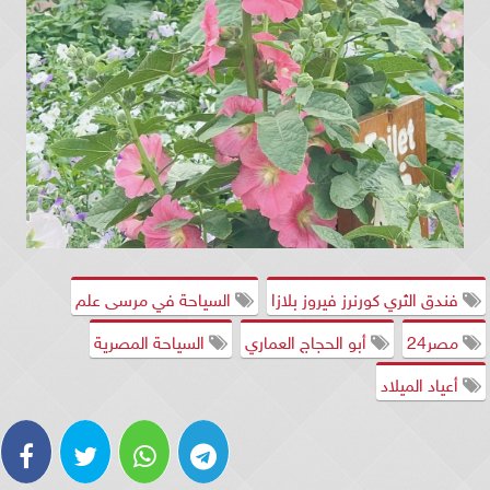
فندق الثري كورنرز فيروز بلازا
السياحة في مرسى علم
مصر24
أبو الحجاج العماري
السياحة المصرية
أعياد الميلاد