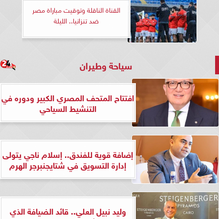
القناة الناقلة وتوقيت مباراة مصر
ضد تنزانيا.. الليلة
سياحة وطيران
افتتاح المتحف المصري الكبير ودوره في
التنشيط السياحي
إضافة قوية للفندق.. إسلام ناجي يتولى
إدارة التسويق في شتايجنبرجر الهرم
وليد نبيل العلي.. قائد الضيافة الذي