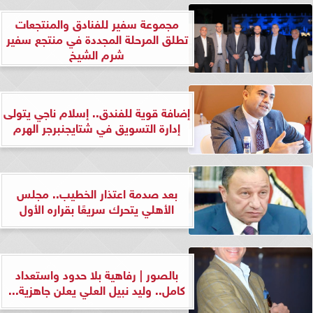
مجموعة سفير للفنادق والمنتجعات
تطلق المرحلة المجددة في منتجع سفير
شرم الشيخ
إضافة قوية للفندق.. إسلام ناجي يتولى
إدارة التسويق في شتايجنبرجر الهرم
بعد صدمة اعتذار الخطيب.. مجلس
الأهلي يتحرك سريعًا بقراره الأول
بالصور | رفاهية بلا حدود واستعداد
كامل.. وليد نبيل العلي يعلن جاهزية...