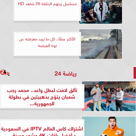
مسلسل زينهم الحلقة 26 شاهد HD
الأكثر عنفًا.. كل ما تريد معرفته عن
نوة الفيضة
رياضة 24
تألق لافت لبطل واعد.. محمد رجب
شعبان يتوّج بذهبيتين في بطولة
الجمهورية...
اشتراك كاس العالم IPTV في السعودية
- أفضل باقات 4K وشهر وسنة...