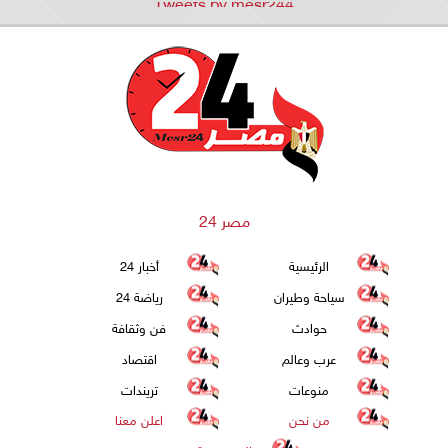
Tweets by mesr244
مصر 24
الرئيسية
أخبار 24
سياحة وطيران
رياضة 24
حوادث
فن وثقافة
عرب وعالم
اقتصاد
منوعات
تريندات
من نحن
اعلن معنا