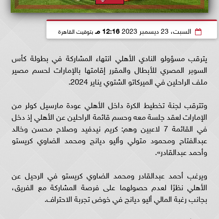
السبت، 23 ديسمبر 2023
12:16 مـ
بتوقيت القاهرة
يترقب مسؤولو النادي الأهلي انتهاء المشاركة في بطولة كأس
السوبر المصري للأبطال والمقرر إقامتها بالإمارات لحسم مصير
ملف الراحلين في الميركاتو الشتوي يناير 2024.
وتترقب لجنة تخطيط الكرة داخل الأهلي عودة مارسيل كولر من
الإمارات لعقد جلسة معه وحسم قائمة الراحلين عن الأهلي إذ دخل
في القائمة 7 لاعبين وهم: كريم نيدفيد وصلاح محسن وخالد
عبدالفتاح ومحمود متولي وأليو ديانج ومحمد الضاوي كريستو
وأحمد عبدالقادر».
ويرغب أحمد عبدالقادر ومحمد الضاوي كريستو في الرحيل عن
الأهلي نظرًا لعدم حصولهما على فرصة المشاركة مع الفريق،
بجانب رغبة المالي أليو ديانج في خوض تجربة الاحتراف.