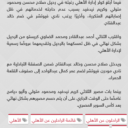
فيما أبلغ كولر إدارة الأهلي رغبته في رحيل صلاح محسن ومحمود
متولي وكريم نيدفيد بسبب عدم حاجته لخدماتهم في ظل
إصاباتهم المتكررة، وأخيرًا يرغب نادي فيوتشر في ضم خالد
عبدالفتاح.
واقترب الثنائي أحمد عبدالقادر ومحمد الضاوي كريستو من الرحيل
بشكل نهائي في ظل تمسكهما بالرحيل وتقديمهما عروضًا رسمية
لإدارة الأهلي.
ويدخل صلاح محسن وخالد عبدالفتاح ضمن الصفقة التبادلية مع
نادي مودرن فيوتشر لضم عمر كمال عبدالواحد إلى صفوف القلعة
الحمراء.
بينما بات مصير الثلاثي كريم نيدفيد ومحمود متولي وأليو ديامج
غامضًا حتى الوقت الجاري على أن يتم حسم مصيرهم بشكل نهائي
بعد كأس السوبر المصري.
الراحلون عن الأهلي
قائمة الراحلين عن الأهلي
الأهلي