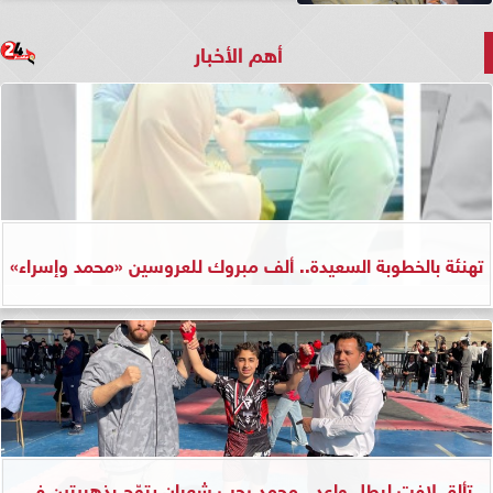
أهم الأخبار
تهنئة بالخطوبة السعيدة.. ألف مبروك للعروسين «محمد وإسراء»
تألق لافت لبطل واعد.. محمد رجب شعبان يتوّج بذهبيتين في