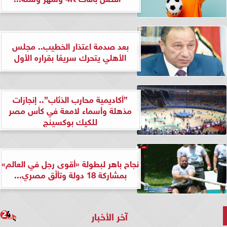
بعد صدمة اعتذار الخطيب.. مجلس
الأهلي يتحرك سريعًا بقراره الأول
”أكاديمية محارب الذئاب”.. إنجازات
مذهلة وأسماء لامعة في كأس مصر
للكيك بوكسينج
نجاح باهر لبطولة «أقوى رجل في العالم»
بمشاركة 18 دولة وتألّق مصري...
آخر الأخبار