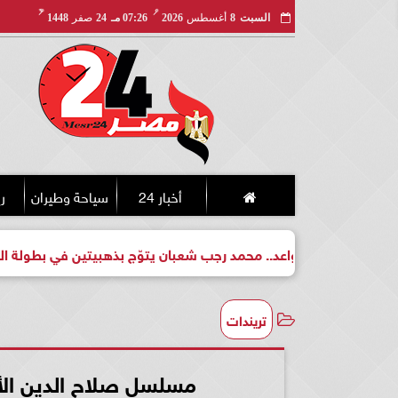
مـ
هـ
السبت
8
أغسطس
2026
07:26 مـ
24
صفر
1448
أخبار 24
سياحة وطيران
ري
طل واعد.. محمد رجب شعبان يتوّج بذهبيتين في بطولة الجمهورية للك
تريندات
مسلسل صلاح الدين الأيو