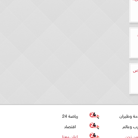
ئص
حة وطيران
رياضة 24
ب وعالم
اقتصاد
من نحن
اعلن معنا