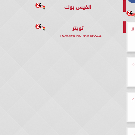
الفيس بوك
تويتر
ـ
Tweets by mesr244
ة
ور
..