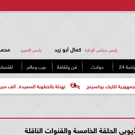
كمال أبو زيد
محمد 
رئيس مجلس الإدارة
رئيس التحرير
اضة 24
حوادث
فن وثقافة
عرب وعالم
اقتصاد
يك بوكسينج
تهنئة بالخطوبة السعيدة.. ألف مبروك للعروسين
بي الحلقة الخامسة والقنوات الناقلة