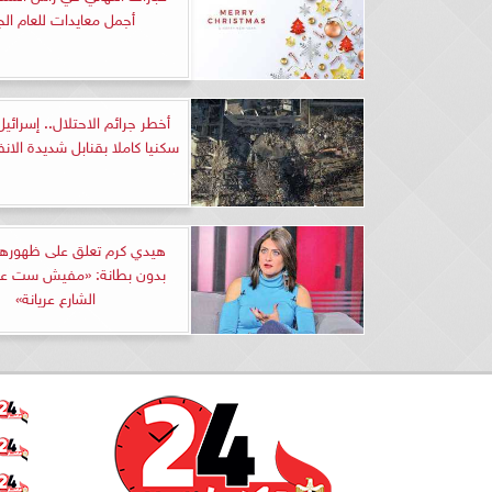
أجمل معايدات للعام الج
أخطر جرائم الاحتلال.. إسرائيل
سكنيا كاملا بقنابل شديدة الانف
هيدي كرم تعلق على ظهورها
بدون بطانة: «مفيش ست عاق
الشارع عريانة»