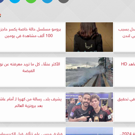
جدل بسبب
برومو مسلسل حالة خاصة يكسر حاجز ال
ي لندن
100 ألف مشاهدة في يومين
الأكثر عنفًا.. كل ما تريد معرفته عن نو
الفيضة
 في تحقيق
يشرف بلد.. رسالة من كهربا لـ أمام عاش
بعد برونزية العالم
عبارات التهاني في رأس السنة 2024..
فنادق مرسى علم تتألق قبل الكريسماس