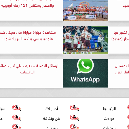
ديد
والمطار يستقبل 121 رحلة أوروبية
 تفجر حيا
مشاهدة مباراة مباراة مان سيتي ضد
جار (فيديو)
فلومينينسي بث مباشر يلا شوت
 بفستان
الرسائل النصية .. تعرف علي أبرز خصا
لة تنزل
الواتساب
الرئيسية
أخبار 24
سيا
حوادث
فن وثقافة
عر
منوعات
تريندات