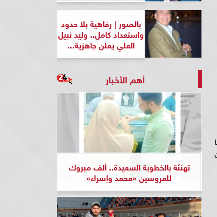
بالصور | رفاهية بلا حدود
واستعداد كامل.. وليد نبيل
العلي يعلن جاهزية...
أهم الأخبار
مكن
تهنئة بالخطوبة السعيدة.. ألف مبروك
للعروسين «محمد وإسراء»