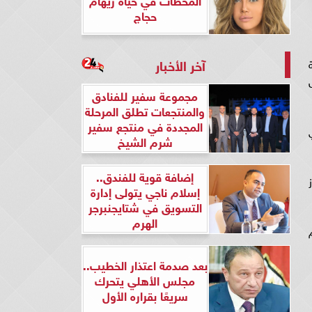
حجاج
آخر الأخبار
 مسلسل
مجموعة سفير للفنادق
والمنتجعات تطلق المرحلة
المجددة في منتجع سفير
شرم الشيخ
إضافة قوية للفندق..
ز
إسلام ناجي يتولى إدارة
التسويق في شتايجنبرجر
الهرم
TR في تمام
بعد صدمة اعتذار الخطيب..
مجلس الأهلي يتحرك
سريعًا بقراره الأول