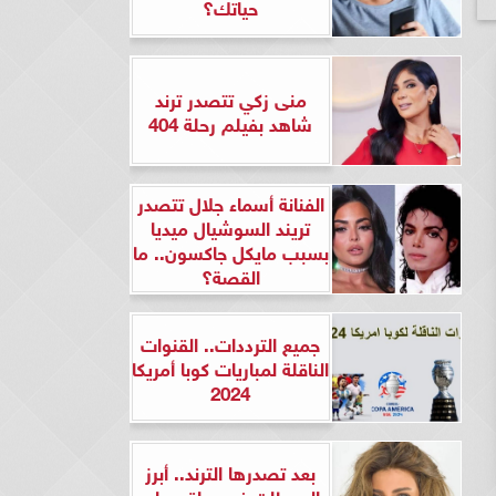
حياتك؟
منى زكي تتصدر ترند
شاهد بفيلم رحلة 404
الفنانة أسماء جلال تتصدر
تريند السوشيال ميديا
بسبب مايكل جاكسون.. ما
القصة؟
جميع الترددات.. القنوات
الناقلة لمباريات كوبا أمريكا
2024
بعد تصدرها الترند.. أبرز
المحطات في حياة ريهام