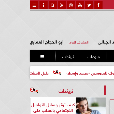
الجبالي
أبو الحجاج العماري
المشرف العام
منوعات
تريندات

 «محمد وإسراء»
دليل المشتري لأول مرة لاختيار مشروع عقا
تريندات
كيف تؤثر وسائل التواصل
الاجتماعي بالسلب على