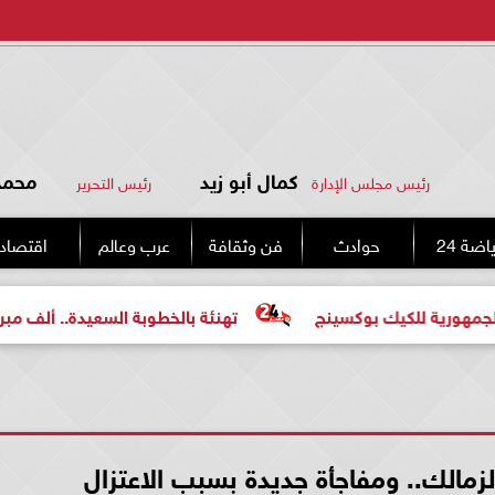
كمال أبو زيد
محمد 
رئيس مجلس الإدارة
رئيس التحرير
اضة 24
حوادث
فن وثقافة
عرب وعالم
اقتصاد
 للكيك بوكسينج
تهنئة بالخطوبة السعيدة.. ألف مبروك للع
لزمالك.. ومفاجأة جديدة بسبب الاعتزال