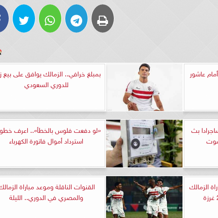
أمام عاشور
بمبلغ خرافي.. الزمالك يوافق على بيع زي
للدوري السعودي
اجرادا بث
«لو دفعت فلوس بالخطأ».. اعرف خطو
شوت
استرداد أموال فاتورة الكهرباء
ة الزمالك
القنوات الناقلة وموعد مباراة الزمالك
والمصري في الدوري.. الليلة