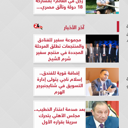
18 دولة وتألّق مصري...
آخر الأخبار
مجموعة سفير للفنادق
د
والمنتجعات تطلق المرحلة
المجددة في منتجع سفير
شرم الشيخ
إضافة قوية للفندق..
إسلام ناجي يتولى إدارة
التسويق في شتايجنبرجر
و
الهرم
بعد صدمة اعتذار الخطيب..
مجلس الأهلي يتحرك
سريعًا بقراره الأول