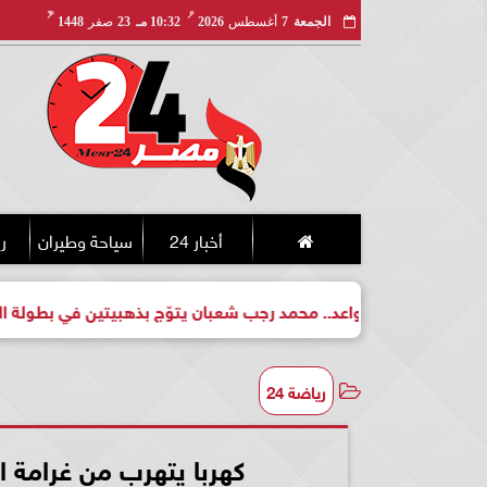
مـ
هـ
الجمعة
7
أغسطس
2026
10:32 مـ
23
صفر
1448
أخبار 24
سياحة وطيران
ري
فت لبطل واعد.. محمد رجب شعبان يتوّج بذهبيتين في بطولة الجمهورية
رياضة 24
كهربا يتهرب من غرامة ا