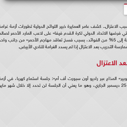
ب الاعتزال.. كشف عامر العمايرة خبير اللوائح الدولية تطورات أزمة غرامة
تي فرضها الاتحاد الدولي لكرة القدم فيفا» على لاعب المارد الأحمر لصالح
نادي الزمالك وتبلغ قيمتها 2 مليون دولار، بالإضافة إلى 5% من الفوائد، بسبب فسخ تعاقد مهاجم الأحمر» من جانب واح
د الاعتزال
وبير» المذاع عبر راديو أون سبورت أف أم»: جلسة استماع كهربا، في أزمة
غرامة الزمالك لم تحددها المحكمة الرياضية خلال 25 ديسمبر الجاري، وهو ما يعني أن الجلسة لن تحدد إلا خلال شهر ماي