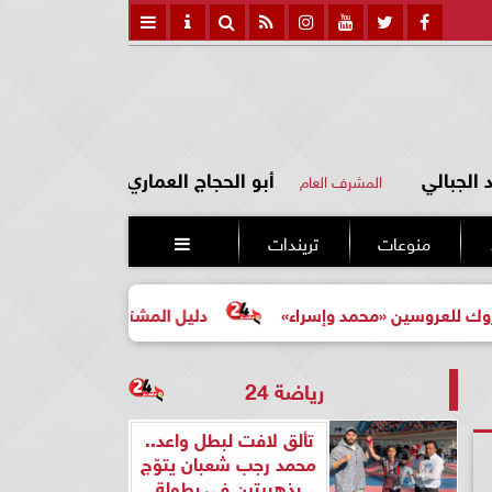
الجبالي
أبو الحجاج العماري
المشرف العام
منوعات
تريندات

روسين «محمد وإسراء»
دليل المشتري لأول مرة لاختيار مشروع
رياضة 24
تألق لافت لبطل واعد..
محمد رجب شعبان يتوّج
بذهبيتين في بطولة