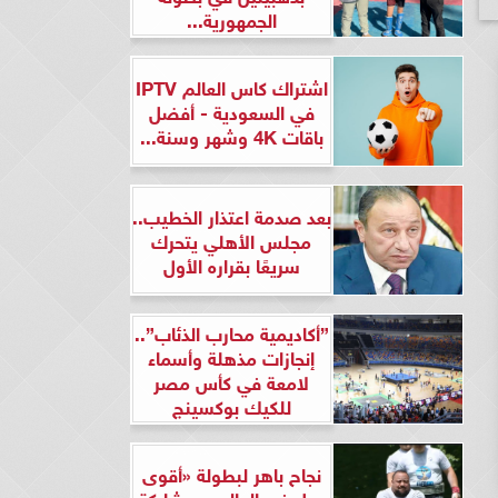
الجمهورية...
اشتراك كاس العالم IPTV
في السعودية - أفضل
باقات 4K وشهر وسنة...
بعد صدمة اعتذار الخطيب..
مجلس الأهلي يتحرك
سريعًا بقراره الأول
”أكاديمية محارب الذئاب”..
إنجازات مذهلة وأسماء
لامعة في كأس مصر
للكيك بوكسينج
نجاح باهر لبطولة «أقوى
رجل في العالم» بمشاركة