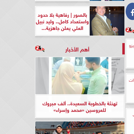
بالصور | رفاهية بلا حدود
واستعداد كامل.. وليد نبيل
العلي يعلن جاهزية...
زو
أهم الأخبار
ات
تهنئة بالخطوبة السعيدة.. ألف مبروك
للعروسين «محمد وإسراء»