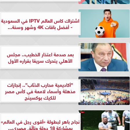
اشتراك كاس العالم IPTV في السعودية
- أفضل باقات 4K وشهر وسنة...
بعد صدمة اعتذار الخطيب.. مجلس
الأهلي يتحرك سريعًا بقراره الأول
”أكاديمية محارب الذئاب”.. إنجازات
مذهلة وأسماء لامعة في كأس مصر
للكيك بوكسينج
نجاح باهر لبطولة «أقوى رجل في العالم»
بمشاركة 18 دولة وتألّق مصري...