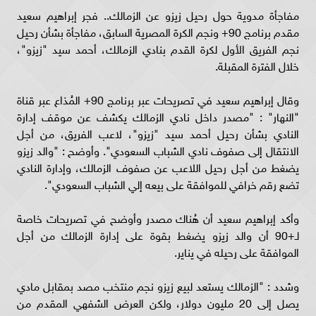
مفاجأة مدوية حول رحيل زيزو عن الزمالك.. فجر إبراهيم سعيد
مقدم برنامج 90+ ونجم الكرة المصرية السابق، مفاجأة بشأن رحيل
نجم الفريق الأول لكرة القدم بنادي الزمالك، أحمد سيد "زيزو"،
خلال الفترة المقبلة.
وقال إبراهيم سعيد في تصريحات عبر برنامج 90+ المُذاع عبر قناة
"النهار" : "مصدر داخل نادي الزمالك يكشف عن موقف إدارة
النادي بشأن رحيل أحمد سيد "زيزو"، لاعب الفريق، من أجل
الانتقال إلى صفوف نادي الشباب السعودي". وأوضح : "والد زيزو
يضغط من أجل رحيل اللاعب عن صفوف الزمالك، وإدارة النادي
تضع رقم خرافي للموافقة على بيعه إلي الشباب السعودي".
وأكد إبراهيم سعيد أن هُناك مصدر وأوضح في تصريحات خاصة
لـ+90 أن والد زيزو يضغط بقوة على إدارة الزمالك من أجل
الموافقة على رحيله في يناير.
وشدد : "الزمالك يستعد لبيع زيزو نجم منتخب مصد بمقابل مادي
يصل إلى 20 مليون دولار، ولكن العرض الشفهي المقدم من