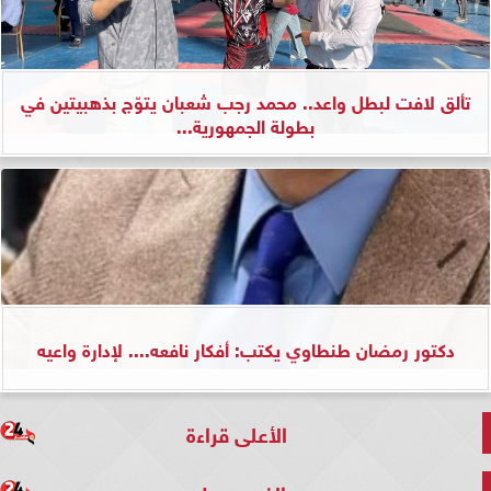
تألق لافت لبطل واعد.. محمد رجب شعبان يتوّج بذهبيتين في
بطولة الجمهورية...
دكتور رمضان طنطاوي يكتب: أفكار نافعه.... لإدارة واعيه
الأعلى قراءة