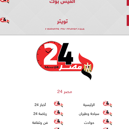
الفيس بوك
تويتر
Tweets by mesr244
مصر 24
الرئيسية
أخبار 24
سياحة وطيران
رياضة 24
حوادث
فن وثقافة