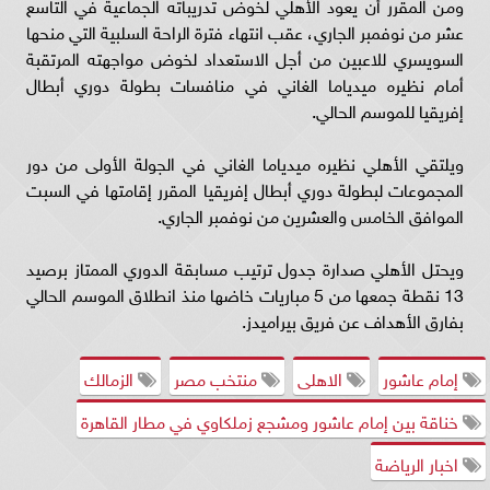
ومن المقرر أن يعود الأهلي لخوض تدريباته الجماعية في التاسع
عشر من نوفمبر الجاري، عقب انتهاء فترة الراحة السلبية التي منحها
السويسري للاعبين من أجل الاستعداد لخوض مواجهته المرتقبة
أمام نظيره ميدياما الغاني في منافسات بطولة دوري أبطال
إفريقيا للموسم الحالي.
ويلتقي الأهلي نظيره ميدياما الغاني في الجولة الأولى من دور
المجموعات لبطولة دوري أبطال إفريقيا المقرر إقامتها في السبت
الموافق الخامس والعشرين من نوفمبر الجاري.
ويحتل الأهلي صدارة جدول ترتيب مسابقة الدوري الممتاز برصيد
13 نقطة جمعها من 5 مباريات خاضها منذ انطلاق الموسم الحالي
بفارق الأهداف عن فريق بيراميدز.
إمام عاشور
الاهلى
منتخب مصر
الزمالك
خناقة بين إمام عاشور ومشجع زملكاوي في مطار القاهرة
اخبار الرياضة