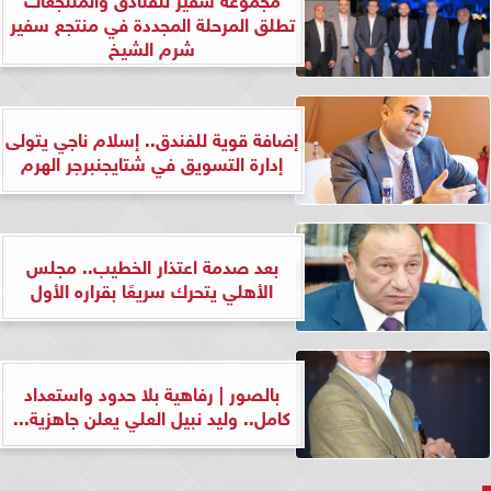
تطلق المرحلة المجددة في منتجع سفير
شرم الشيخ
إضافة قوية للفندق.. إسلام ناجي يتولى
إدارة التسويق في شتايجنبرجر الهرم
بعد صدمة اعتذار الخطيب.. مجلس
الأهلي يتحرك سريعًا بقراره الأول
بالصور | رفاهية بلا حدود واستعداد
كامل.. وليد نبيل العلي يعلن جاهزية...