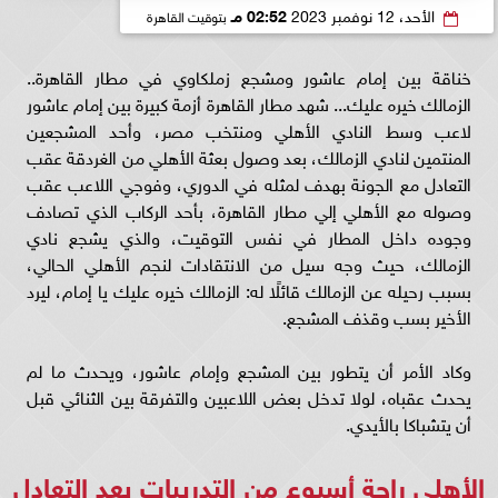
الأحد، 12 نوفمبر 2023
02:52 مـ
بتوقيت القاهرة
خناقة بين إمام عاشور ومشجع زملكاوي في مطار القاهرة..
الزمالك خيره عليك... شهد مطار القاهرة أزمة كبيرة بين إمام عاشور
لاعب وسط النادي الأهلي ومنتخب مصر، وأحد المشجعين
المنتمين لنادي الزمالك، بعد وصول بعثة الأهلي من الغردقة عقب
التعادل مع الجونة بهدف لمثله في الدوري، وفوجي اللاعب عقب
وصوله مع الأهلي إلي مطار القاهرة، بأحد الركاب الذي تصادف
وجوده داخل المطار في نفس التوقيت، والذي يشجع نادي
الزمالك، حيث وجه سيل من الانتقادات لنجم الأهلي الحالي،
بسبب رحيله عن الزمالك قائلًا له: الزمالك خيره عليك يا إمام، ليرد
الأخير بسب وقذف المشجع.
وكاد الأمر أن يتطور بين المشجع وإمام عاشور، ويحدث ما لم
يحدث عقباه، لولا تدخل بعض اللاعبين والتفرقة بين الثنائي قبل
أن يتشباكا بالأيدي.
الأهلي راحة أسبوع من التدريبات بعد التعادل