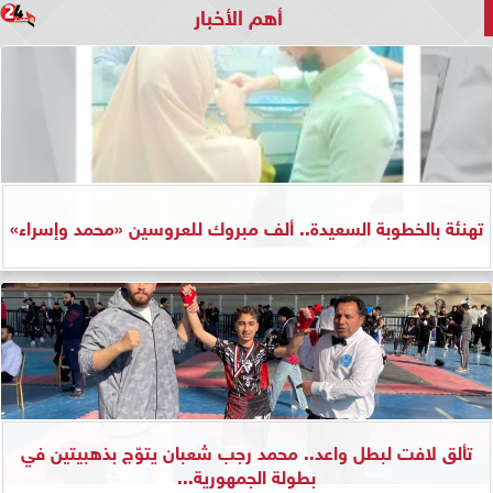
أهم الأخبار
تهنئة بالخطوبة السعيدة.. ألف مبروك للعروسين «محمد وإسراء»
تألق لافت لبطل واعد.. محمد رجب شعبان يتوّج بذهبيتين في
بطولة الجمهورية...