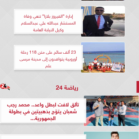
إدارة ”الفيروز بلازا” تنعي وفاة
المستشار عبدالله علي عبدالسلام
وكيل النيابة العامة
23 ألف سائح على متن 118 رحلة
أوروبية يتوافدون إلى مدينة مرسى
علم
رياضة 24
تألق لافت لبطل واعد.. محمد رجب
شعبان يتوّج بذهبيتين في بطولة
الجمهورية...