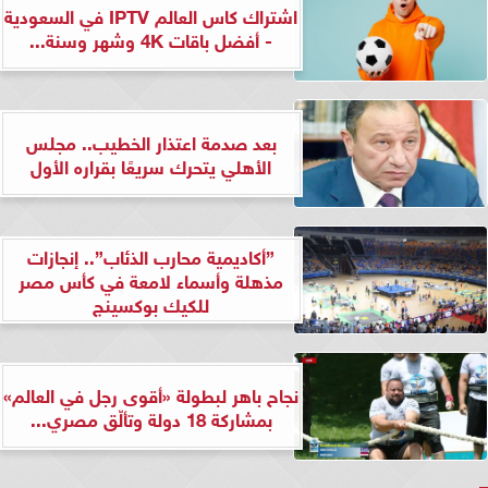
اشتراك كاس العالم IPTV في السعودية
- أفضل باقات 4K وشهر وسنة...
بعد صدمة اعتذار الخطيب.. مجلس
الأهلي يتحرك سريعًا بقراره الأول
”أكاديمية محارب الذئاب”.. إنجازات
مذهلة وأسماء لامعة في كأس مصر
للكيك بوكسينج
نجاح باهر لبطولة «أقوى رجل في العالم»
بمشاركة 18 دولة وتألّق مصري...