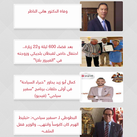
وفاة الدكتور هاني الناظر
بعد قضاء 600 ليلة و22 زيارة..
احتفال خاص لقبطان بلجيكي وزوجته
في ”الفيروز بلازا”
كمال أبو زيد يحاور ”خبراء السياحة”
في أولى حلقات برنامج ”سفير
سياحي” (فيديو)
البطوطي لـ «سفير سياحي»: «تبليط
الهرم كان كابوساً وانتهى.. والوزير قفل
الملف»