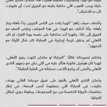
دايمًا بيحب اللعيب اللي حاطط رقبته مع الفريق تحت أي ظروف،
لأن ده الاحتراف".
وأضاف سيف زاهر: "كهربا واحد من الناس الخيرين جدًا بأهله وبار
بأهله، وأنا أختلف مع كهربا، في هذا الموقف يرفض السفر مع
الفريق إلى غانا، وكهربا أخد مخاطرة على نفسه بهذا القرار، لو كان
الأهلي لم يحقق نتيجة إيجابية في المباراة كان شال الليلة مع
الجمهور".
واختتم تصريحاته قائلاً: "المباراة لو مكنش انتهت بفوز الأهلي،
كهربا كان هيشيل فاتورة هتأثر عليه في اللي جاي مع جمهور النادي
الأهلي وأتمنى أن يراجع اللاعب حساباته في الفترة المقبلة".
وتمكن النادي الأهلي بالفوز على فريق ميدياما الغاني بهدف
نظيف، في المباراة التي جمعتهما أمس الجمعة، في إطار
منافسات الجولة الخامسة من دور المجموعات ببطولة دوري أبطال
إفريقيا.