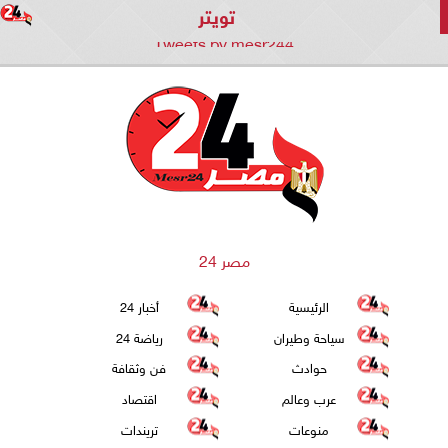
تويتر
Tweets by mesr244
مصر 24
الرئيسية
أخبار 24
سياحة وطيران
رياضة 24
حوادث
فن وثقافة
عرب وعالم
اقتصاد
منوعات
تريندات