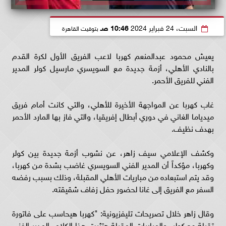
السبت، 24 فبراير 2024
10:46 صـ
بتوقيت القاهرة
يعيش محمود عبدالمنعم كهربا لاعب الفريق الأول لكرة القدم
بالنادي الأهلي، أزمة جديدة مع السويسري مارسيل كولر المدير
الفني للفريق الأحمر.
غاب كهربا عن المواجهة الأخيرة للأهلي، والتي كانت أمام فريق
ميدياما الغاني في دوري أبطال إفريقيا، والتي فاز بها المارد الأحمر
بهدف نظيف.
وكشف الإعلامي سيف زاهر، عن نشوب أزمة جديدة بين كولر
وكهربا، مؤكداً أن المدير الفني السويسري غاضب بشدة من كهربا،
وقد يتم استبعاده من مباريات الأهلي المقبلة، وذلك بسبب رفضه
السفر مع الفريق إلى غانا لحضور حفل زفاف شقيقته.
وقال زاهر خلال تصريحات تليفزيونية: "كهربا هيحاسب على فاتورة
تقيلة مع كولر، والمباريات المقبلة هتثبت هذا الكلام، المدير الفني