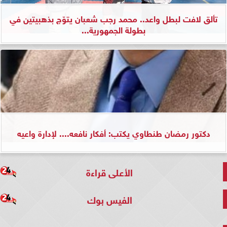
تألق لافت لبطل واعد.. محمد رجب شعبان يتوّج بذهبيتين في
بطولة الجمهورية...
دكتور رمضان طنطاوي يكتب: أفكار نافعه.... لإدارة واعيه
الأعلى قراءة
الفيس بوك