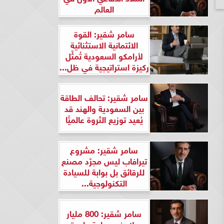
العالم
سامر شقير: القوة
الائتمانية الاستثنائية
لأرامكو السعودية تُمثِّل
ركيزة استراتيجية في ظل...
سامر شقير: تحالف الطاقة
بين السعودية والهند قد
يُعيد توزيع الثروة عالميًّا
سامر شقير: مشروع
تيرافاب ليس مجرَّد مصنع
للرقائق بل بوابة للسيادة
التكنولوجية...
سامر شقير: 800 مليار
دولار في ساعة واحدة..