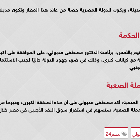
دينة، ويكون للدولة المصرية حصة من عائد هذا المطار وتكون مدينة
لحكمة
قيم بالأمس، برئاسة الدكتور مصطفى مدبولي، على الموافقة على أكبر
مع كيانات كبرى، وذلك في ضوء جهود الدولة حاليًا لجذب الاستثمار
جنبي.
لة الصعبة
 الصعبة، أكد مصطفى مدبولي على أن هذه الصفقة الكبرى، وغيرها من
عملة الصعبة، ستسهم في استقرار سوق النقد الأجنبي في مصر خلال
لي
مصر24