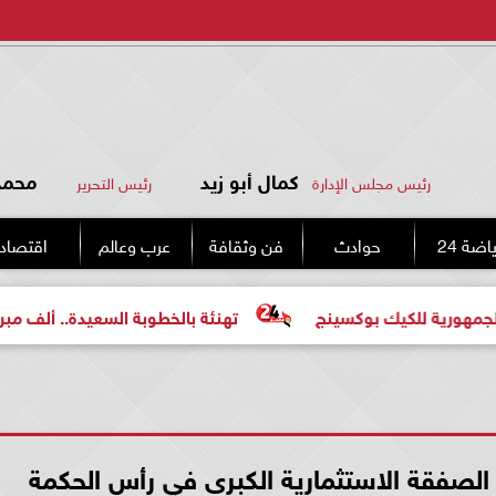
كمال أبو زيد
محمد 
رئيس مجلس الإدارة
رئيس التحرير
اضة 24
حوادث
فن وثقافة
عرب وعالم
اقتصاد
كيك بوكسينج
تهنئة بالخطوبة السعيدة.. ألف مبروك للعروسي
لصفقة الاستثمارية الكبرى في رأس الحكمة