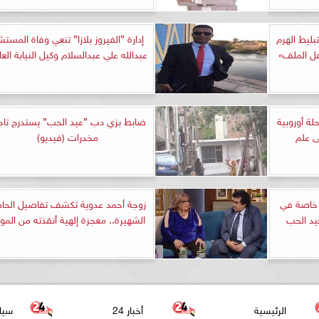
ليط الهرم
إدارة ”الفيروز بلازا” تنعي وفاة المستش
قفل الملف»
عبدالله علي عبدالسلام وكيل النيابة العا
ف سائح على متن 118 رحلة أوروبية
ضابط بزي دب ”عيد الحب” يستدرج تاج
ى علم
مخدرات (فيديو)
ة خاصة في
زوجة أحمد عدوية تكشف تفاصيل الحاد
عيد الحب
الشهيرة.. معجزة إلهية أنقذته من الم
الرئيسية
أخبار 24
سيا