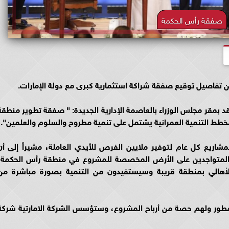
صفقة رأس الحكمة
تفاصيل توقيع صفقة شراكة استثمارية كبرى مع دولة الإمارات.
د بمقر مجلس الوزراء بالعاصمة الإدارية الجديدة: " صفقة تطوير منطقة
طط التنمية العمرانية يشتمل على تنمية مطروح والسلوم والعلمين".
اريع كل عام لتوفير ملايين الفرص للأيدي العاملة، مشيراً إلى أن
المتواجدين على الأرض المخصصة للمشروع في منطقة رأس الحكمة،
أهالي بمنطقة قريبة وسيستفيدون من التنمية بصورة مباشرة من
طور ولهم حصة من أرباح المشروع، وستؤسس الشركة الامارتية شركة