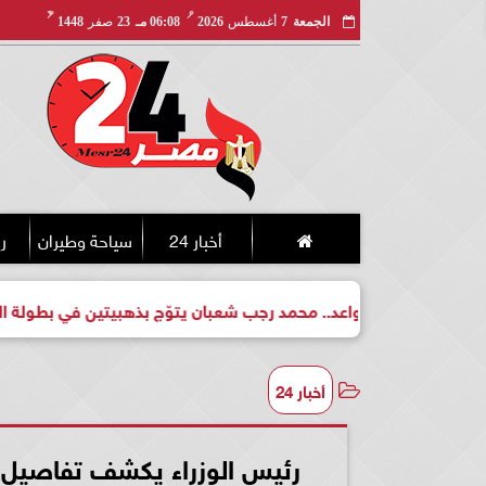
مـ
هـ
الجمعة
7
أغسطس
2026
06:08 مـ
23
صفر
1448
أخبار 24
سياحة وطيران
ري
بطل واعد.. محمد رجب شعبان يتوّج بذهبيتين في بطولة الجمهورية لل
أخبار 24
رئيس الوزراء يكشف تفاصيل ا