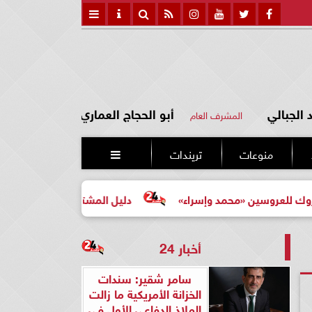
الجبالي
أبو الحجاج العماري
المشرف العام
منوعات
تريندات

ن «محمد وإسراء»
دليل المشتري لأول مرة لاختيار مشروع عق
أخبار 24
سامر شقير: سندات
الخزانة الأمريكية ما زالت
الملاذ الدفاعي الأول في