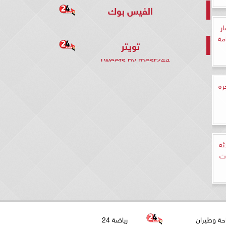
الفيس بوك
ار
مة
تويتر
Tweets by mesr244
رة
ثة
وت
حة وطيران
رياضة 24