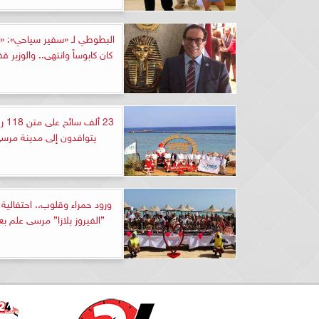
البطوطي لـ «سفير سياحي»: «تب
كان كابوساً وانتهى.. والوزير 
23 أل
يتوافدون إلى مدينة مرس
ورود حمراء وقلوب.. احتفالي
”الفيروز بلازا” مرسى علم ب