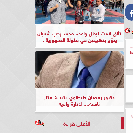
تألق لافت لبطل واعد.. محمد رجب شعبان
يتوّج بذهبيتين في بطولة الجمهورية...
ى
دكتور رمضان طنطاوي يكتب: أفكار
نافعه.... لإدارة واعيه
ي
الأعلى قراءة