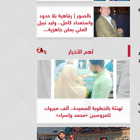
بالصور | رفاهية بلا حدود
واستعداد كامل.. وليد نبيل
العلي يعلن جاهزية...
أهم الأخبار
تهنئة بالخطوبة السعيدة.. ألف مبروك
للعروسين «محمد وإسراء»