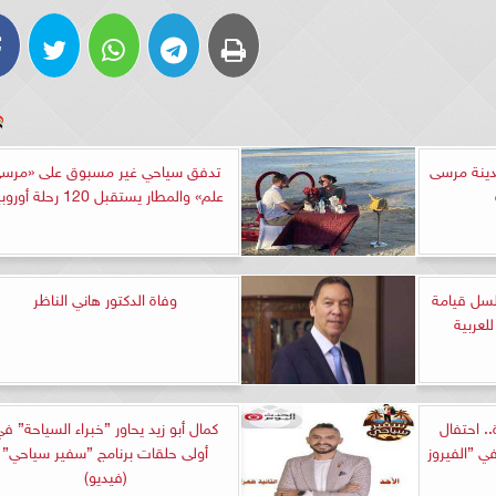
يس مدينة مرسى
تدفق سياحي غير مسبوق على «مرس
علم» والمطار يستقبل 120 رحلة أوروبية
14 من مسلسل قيامة
وفاة الدكتور هاني الناظر
 ليلة و22 زيارة.. احتفال
كمال أبو زيد يحاور ”خبراء السياحة” ف
 ”الفيروز
أولى حلقات برنامج ”سفير سياحي”
(فيديو)