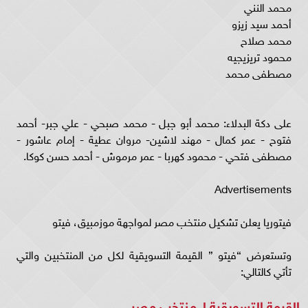
محمد النني
أحمد سيد زيزو
محمد صلاح
محمود تريزيجيه
مصطفى محمد
على دكة البدلاء: محمد أبو جبل - محمد صبحي - علي جبر- أحمد
فتوح - عمر كمال - مهند لاشين- مروان عطية - إمام عاشور -
مصطفى فتحي - محمود كهربا - عمر مرموش - أحمد حسن كوكا.
Advertisements
فيتوريا يعلن تشكيل منتخب مصر لمواجهة موزمبيق، فيتو
وتستعرض “فيتو ” القيمة التسويقية لكل من المنتخبين والتي
تأتي كالتالي:
القيمة التسويقية لـ منتخب مصر