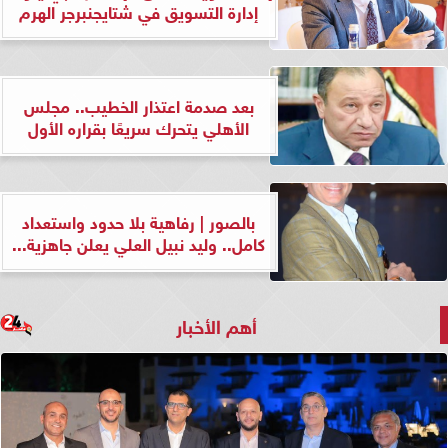
إدارة التسويق في شتايجنبرجر الهرم
بعد صدمة اعتذار الخطيب.. مجلس
الأهلي يتحرك سريعًا بقراره الأول
بالصور | رفاهية بلا حدود واستعداد
كامل.. وليد نبيل العلي يعلن جاهزية...
أهم الأخبار