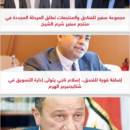
مجموعة سفير للفنادق والمنتجعات تطلق المرحلة المجددة في
منتجع سفير شرم الشيخ
إضافة قوية للفندق.. إسلام ناجي يتولى إدارة التسويق في
شتايجنبرجر الهرم