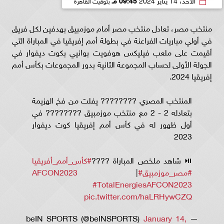
منتخب مصر، تعادل منتخب مصر أمام موزمبيق بهدفين لكل فريق
في أولي مباريات الفراعنة في بطولة أمم إفريقيا في المباراة التي
أقيمت على ملعب فيليكس هوفويت بوانيي بكوت ديفوار في
الجولة الأولى لحساب المجموعة الثانية بدور المجموعات بكأس أمم
إفريقيا 2024.
المنتخب المصري ???????? يفلت من فخ الهزيمة
بتعادله 2 - 2 مع منتخب موزمبيق ???????? في
أول ظهور له في كأس أمم إفريقيا كوت ديفوار
2023
⏯️ شاهد ملخص المباراة ????
#كأس_أمم_أفريقيا
#مصر_موزمبيق
#AFCON2023
|
#TotalEnergiesAFCON2023
pic.twitter.com/haLRHywCZQ
January 14,
— beIN SPORTS (@beINSPORTS)