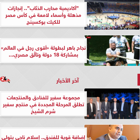
”أكاديمية محارب الذئاب”.. إنجازات
مذهلة وأسماء لامعة في كأس مصر
للكيك بوكسينج
نجاح باهر لبطولة «أقوى رجل في العالم»
بمشاركة 18 دولة وتألّق مصري...
آخر الأخبار
مجموعة سفير للفنادق والمنتجعات
تطلق المرحلة المجددة في منتجع سفير
شرم الشيخ
إضافة قوية للفندق.. إسلام ناجي يتولى