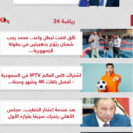
رياضة 24
تألق لافت لبطل واعد.. محمد رجب
شعبان يتوّج بذهبيتين في بطولة
الجمهورية...
اشتراك كاس العالم IPTV في السعودية
- أفضل باقات 4K وشهر وسنة...
بعد صدمة اعتذار الخطيب.. مجلس
الأهلي يتحرك سريعًا بقراره الأول