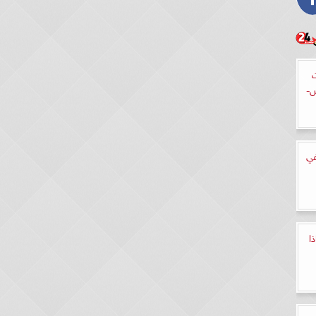
ض-
في
ا