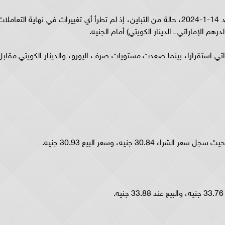
شهدت مستويات صرف أسعار العملات، اليوم الأحد 14-1-2024، حالة من التباين، إذ لم تطرأ أي تغييرات ‎في نهاية التع
لدرهم الإماراتي ــ الدينار الكويتي) أمام الجنيه.
اتي استقرارًا، بينما صعدت مستويات صرف اليورو، والدينار الكويتي مقابل
30 جنيه، وسعر البيع 30.93 جنيه.