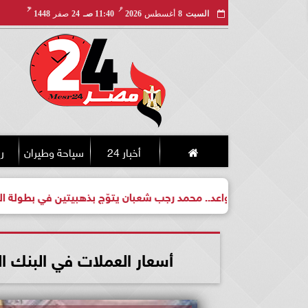
مـ
هـ
السبت
8
أغسطس
2026
11:40 صـ
24
صفر
1448
أخبار 24
سياحة وطيران
ري
لبطل واعد.. محمد رجب شعبان يتوّج بذهبيتين في بطولة الجمهورية لل
أسعار العملات في البنك المر