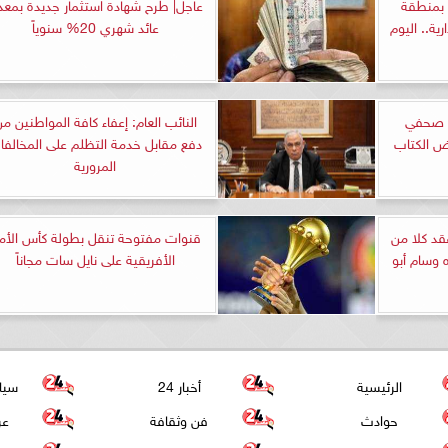
لإسكان 3 أبراج بمنطقة
عاجل| طرح شهادة استثمار جديدة بمعد
رية.. اليوم
عائد شهري 20% سنوياً
ر صحفي
النائب العام: إعفاء كافة المواطنين م
دفع مقابل خدمة التظلم على المخالفا
المرورية
عقد كلا من
قنوات مفتوحة تنقل بطولة كأس الأم
 وسام أبو
الأفريقية على نايل سات مجاناً
الرئيسية
أخبار 24
سيا
حوادث
فن وثقافة
عر