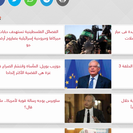
دة فى عيار
الفصائل الفلسطينية تستهدف دبابات
ميركافا ومروحية إسرائيلية بصاروخ أر
جو
مشاهدة مسلسل روز وليلى الحلقة 3
جوزيب بوريل: المأساة وانتشار الصراع 
غزة هي القضية الأكثر إلحاحا
ة خلال
ساويرس يوجه رسالة قوية لأمريكا.. ماذ
أ
قال؟