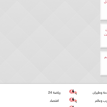
ل
ن
ت
م
حة وطيران
رياضة 24
ب وعالم
اقتصاد