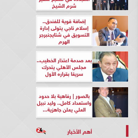
شرم الشيخ
إضافة قوية للفندق..
إسلام ناجي يتولى إدارة
التسويق في شتايجنبرجر
الهرم
بعد صدمة اعتذار الخطيب..
مجلس الأهلي يتحرك
سريعًا بقراره الأول
بالصور | رفاهية بلا حدود
واستعداد كامل.. وليد نبيل
العلي يعلن جاهزية...
أهم الأخبار