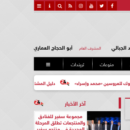
الجبالي
أبو الحجاج العماري
المشرف العام
منوعات
تريندات

ن «محمد وإسراء»
دليل المشتري لأول مرة لاختيار مشروع عق
آخر الأخبار
مجموعة سفير للفنادق
والمنتجعات تطلق المرحلة
المجددة في منتجع سفير