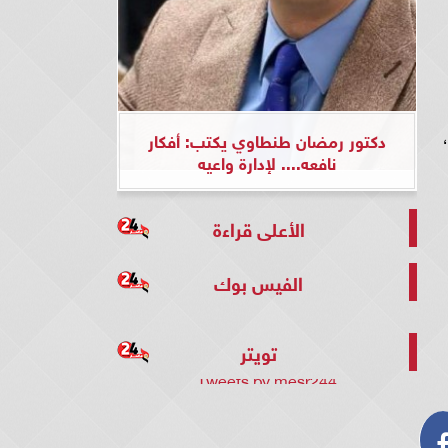
يع عند 8.42 جنيه،
دكتور رمضان طنطاوي يكتب: أفكار
نافعه.... لإدارة واعيه
الأعلى قراءة
الفيس بوك
تويتر
Tweets by mesr244