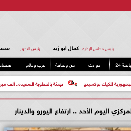
كمال أبو زيد
محمد 
رئيس مجلس الإدارة
رئيس التحرير
اضة 24
حوادث
فن وثقافة
عرب وعالم
اقتصاد
كيك بوكسينج
تهنئة بالخطوبة السعيدة.. ألف مبروك للعروسي
كزي اليوم الأحد .. ارتفاع اليورو والدينار