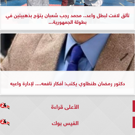
تألق لافت لبطل واعد.. محمد رجب شعبان يتوّج بذهبيتين في
بطولة الجمهورية...
دكتور رمضان طنطاوي يكتب: أفكار نافعه.... لإدارة واعيه
الأعلى قراءة
الفيس بوك