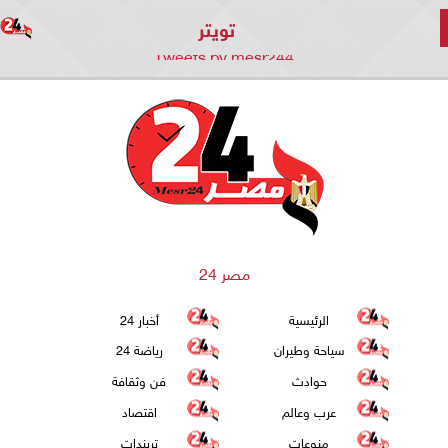
تويتر
Tweets by mesr244
مصر 24
الرئيسية
أخبار 24
سياحة وطيران
رياضة 24
حوادث
فن وثقافة
عرب وعالم
اقتصاد
منوعات
تريندات