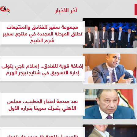
آخر الأخبار
مجموعة سفير للفنادق والمنتجعات
تطلق المرحلة المجددة في منتجع سفير
شرم الشيخ
إضافة قوية للفندق.. إسلام ناجي يتولى
إدارة التسويق في شتايجنبرجر الهرم
بعد صدمة اعتذار الخطيب.. مجلس
الأهلي يتحرك سريعًا بقراره الأول
بالصور | رفاهية بلا حدود واستعداد