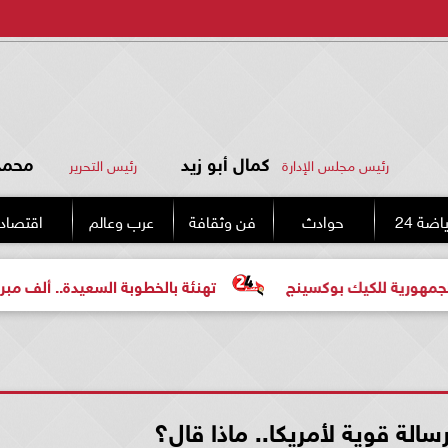
كمال أبو زيد
محمد 
رئيس مجلس الإدارة
رئيس التحرير
اضة 24
حوادث
فن وثقافة
عرب وعالم
اقتصاد
 بوكسينج
تهنئة بالخطوبة السعيدة.. ألف مبروك للعروسين «
لة قوية لأمريكا.. ماذا قال؟