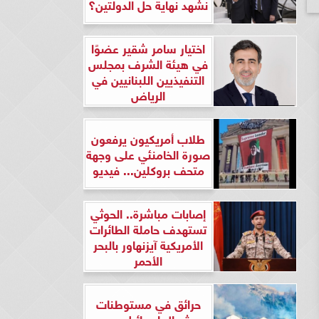
نشهد نهاية حل الدولتين؟
اختيار سامر شقير عضوًا
في هيئة الشرف بمجلس
التنفيذيين اللبنانيين في
الرياض
طلاب أمريكيون يرفعون
صورة الخامنئي على وجهة
متحف بروكلين... فيديو
إصابات مباشرة.. الحوثي
تستهدف حاملة الطائرات
الأمريكية آيزنهاور بالبحر
الأحمر
حرائق في مستوطنات
شمال إسرائيل بعد