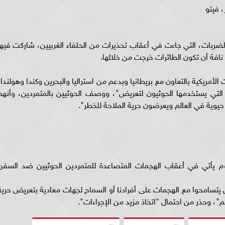
 فيتو
ربات، التي جاءت في أعقاب تحذيرات من الحلفاء الغربيين، شاركت فيها
افة أن تكون الطائرات خرجت من خلالها.
 الأمريكية بالتعاون مع بريطانيا وبدعم من استراليا والبحرين وكندا وهولندا،
ي يستخدمها الحوثيون لتعريض"، ووصف الحوثيين بالمتمردين، وأنهم
 حيوية في العالم ويعرضون حرية الملاحة للخطر".
ليوم يأتي في أعقاب الهجمات المتصاعدة للمتمردين الحوثيين ضد السفن
 لن يتسامحوا مع الهجمات على أفرادنا أو السماح لجهات معادية بتعريض حرية
م"، وحذر من احتمال "اتخاذ مزيد من الإجراءات".