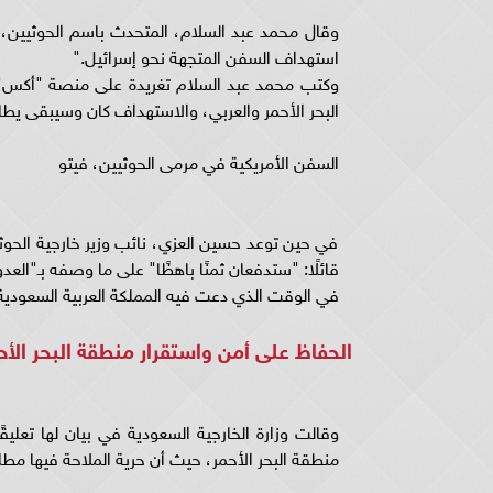
وقال محمد عبد السلام، المتحدث باسم الحوثيين، "إ
استهداف السفن المتجهة نحو إسرائيل."
وكتب محمد عبد السلام تغريدة على منصة "أكس"، ت
البحر الأحمر والعربي، والاستهداف كان وسيبقى يطا
السفن الأمريكية في مرمى الحوثيين، فيتو
في حين توعد حسين العزي، نائب وزير خارجية الحوثي
قائلًا: "ستدفعان ثمنًا باهظًا" على ما وصفه بـ"العد
في الوقت الذي دعت فيه المملكة العربية السعودية 
الحفاظ على أمن واستقرار منطقة البحر الأح
وقالت وزارة الخارجية السعودية في بيان لها تعلي
منطقة البحر الأحمر، حيث أن حرية الملاحة فيها مط