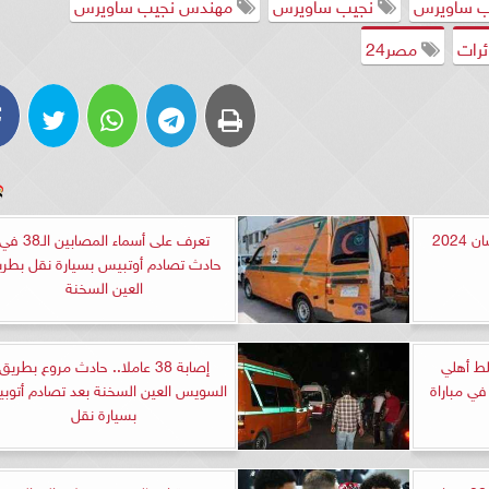
يب ساويرس
نجيب ساويرس
مهندس نجيب ساويرس
ئرات
مصر24
تعرف على أسعار ياميش رمضان 2024
تعرف على أسماء المصابين الـ38 ف
حادث تصادم أوتبيس بسيارة نقل بطر
العين السخنة
ط أهلي
إصابة 38 عاملا.. حادث مروع بطريق
ي مباراة
السويس العين السخنة بعد تصادم أتوب
بسيارة نقل