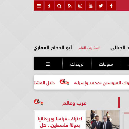
الجبالي
أبو الحجاج العماري
المشرف العام
منوعات
تريندات

محمد وإسراء»
دليل المشتري لأول مرة لاختيار مشروع عقاري
عرب وعالم
اعتراف فرنسا وبريطانيا
بدولة فلسطين.. هل