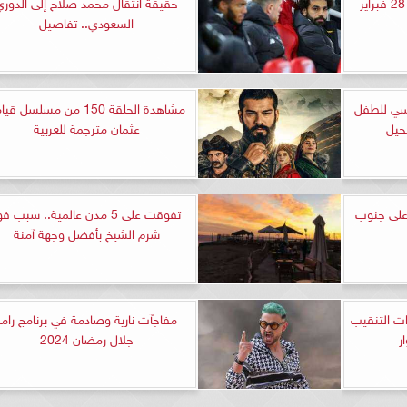
مواعيد مباريات اليوم الأربعاء 28 فبراير
حقيقة انتقال محمد صلاح إلى الدوري
السعودي.. تفاصيل
يسي للطفل
مشاهدة الحلقة 150 من مسلسل ق
حيل
عثمان مترجمة للعربية
على جنوب
تفوقت على 5 مدن عالمية.. سبب ف
شرم الشيخ بأفضل وجهة آمنة
ءات التنقيب
مفاجآت نارية وصادمة في برنامج رامز
ر
جلال رمضان 2024