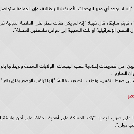
نه لا يوجد أي مبرر للهجمات الأمريكية البريطانية، وإن الجماعة ستواصل
ويتر سابقًا، قال فيها: "إنه لم يكن هناك خطر على الملاحة الدولية في
ل السفن الإسرائيلية أو تلك المتجهة إلى موانئ فلسطين المحتلة".
ين، في تصريحات إعلامية عقب الهجمات، الولايات المتحدة وبريطانيا بالرد
وان الصارخ".
إلى ضبط النفس، وتجنب التصعيد، قائلة: "إنها تراقب الوضع بقلق بالغ."
مر
قًا على ضرب اليمن: "تؤكد المملكة على أهمية الحفاظ على أمن واستقرار
لب دولي".