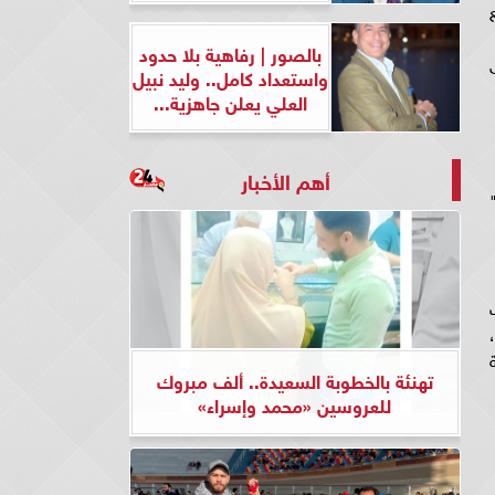
بالصور | رفاهية بلا حدود
واستعداد كامل.. وليد نبيل
العلي يعلن جاهزية...
أهم الأخبار
تهنئة بالخطوبة السعيدة.. ألف مبروك
للعروسين «محمد وإسراء»