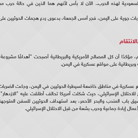
السعودية لهذه الحرب.. الآن لا بأس لأنهم هما الذين في حالة حرب مع
ا ضربات جوية على اليمن، فجر أمس الجمعة، بدعوى ردع هجمات الحوثيين على
لانتقام
، مؤكدًا أن كل المصالح الأمريكية والبريطانية أصبحت "أهدافًا مشروعة"
 وبريطانية على مواقع عسكرية في اليمن.
واقع عسكرية في مناطق خاضعة لسيطرة الحوثيين في اليمن، وجاءت الضربات
لاحتلال الإسرائيلي، حيث شكلت أمريكا تحالف أطلقت عليه "الازدهار"،
مضيق باب المندب والبحر الأحمر، بعد استهداف الحوثيين للسفن المتوجهة
مال إبادة جماعية وحرب بشعة من قبل الاحتلال الإسرائيلي.