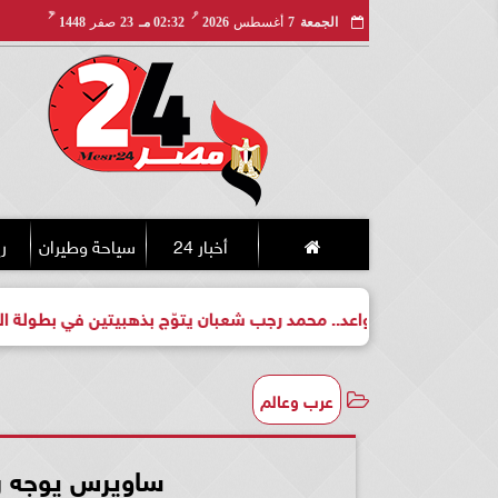
مـ
هـ
الجمعة
7
أغسطس
2026
02:32 مـ
23
صفر
1448
أخبار 24
سياحة وطيران
ري
ل واعد.. محمد رجب شعبان يتوّج بذهبيتين في بطولة الجمهورية للكيك
عرب وعالم
ساويرس يوجه رسا