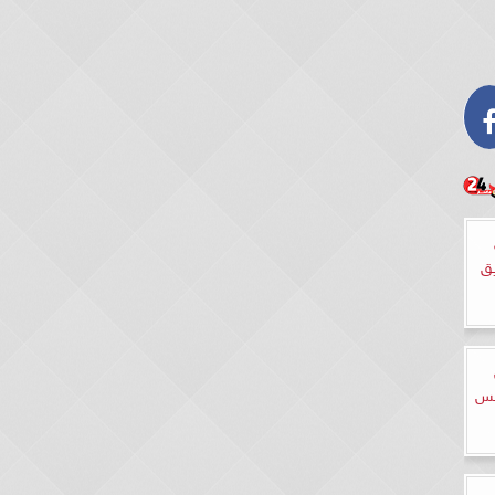
ي
يق
يس