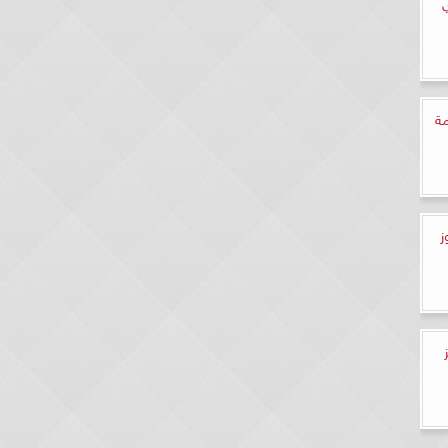
يامة
وز