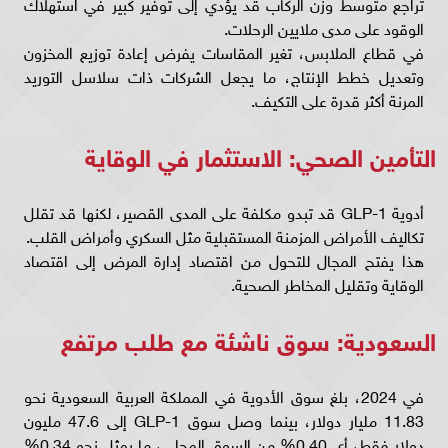
تراجع متوسط وزن الركاب قد يؤدي إلى توفير كبير في استهلاك
الوقود على مدى ملايين الرحلات.
في قطاع الملابس، تغير المقاسات يفرض إعادة توزيع المخزون
وتعديل خطط الإنتاج، ما يجعل الشركات ذات سلاسل التوريد
المرنة أكثر قدرة على التكيف.
التأمين الصحي: الاستثمار في الوقاية
أدوية GLP-1 قد تبدو مكلفة على المدى القصير، لكنها قد تقلل
تكاليف الأمراض المزمنة المستقبلية مثل السكري وأمراض القلب.
هذا يفتح المجال للتحول من اقتصاد إدارة المرض إلى اقتصاد
الوقاية وتقليل المخاطر الصحية.
السعودية: سوق ناشئة مع طلب مرتفع
في 2024، بلغ سوق الأدوية في المملكة العربية السعودية نحو
11.83 مليار دولار، بينما وصل سوق GLP-1 إلى 47.6 مليون
دولار فقط، أي 0.40% من السوق المحلي، ما يمثل نحو 0.34%