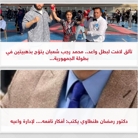
تألق لافت لبطل واعد.. محمد رجب شعبان يتوّج بذهبيتين في
بطولة الجمهورية...
دكتور رمضان طنطاوي يكتب: أفكار نافعه.... لإدارة واعيه