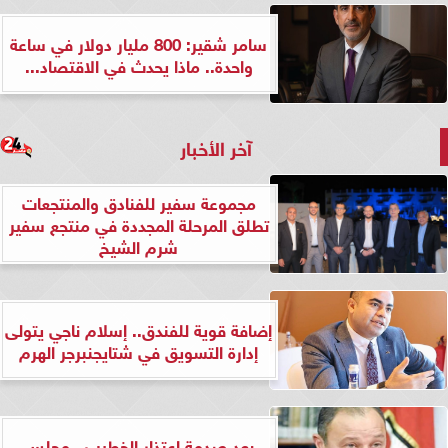
سامر شقير: 800 مليار دولار في ساعة
واحدة.. ماذا يحدث في الاقتصاد...
آخر الأخبار
مجموعة سفير للفنادق والمنتجعات
تطلق المرحلة المجددة في منتجع سفير
شرم الشيخ
إضافة قوية للفندق.. إسلام ناجي يتولى
إدارة التسويق في شتايجنبرجر الهرم
بعد صدمة اعتذار الخطيب.. مجلس