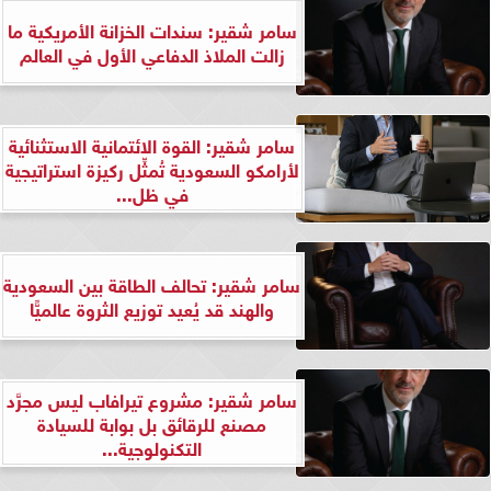
سامر شقير: سندات الخزانة الأمريكية ما
زالت الملاذ الدفاعي الأول في العالم
سامر شقير: القوة الائتمانية الاستثنائية
لأرامكو السعودية تُمثِّل ركيزة استراتيجية
في ظل...
سامر شقير: تحالف الطاقة بين السعودية
والهند قد يُعيد توزيع الثروة عالميًّا
سامر شقير: مشروع تيرافاب ليس مجرَّد
مصنع للرقائق بل بوابة للسيادة
التكنولوجية...