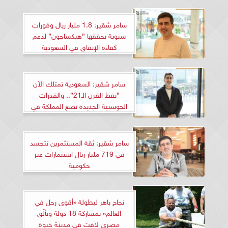
سامر شقير: 1.8 مليار ريال وفورات
سنوية يحققها ”هيكساجون” لدعم
كفاءة الإنفاق في السعودية
سامر شقير: السعودية تمتلك الآن
”نفط القرن الـ21”.. والقدرات
الحوسبية الجديدة تضع المملكة في
الصدارة العالمية
سامر شقير: ثقة المستثمرين تتجسد
في 719 مليار ريال استثمارات غير
حكومية
نجاح باهر لبطولة «أقوى رجل في
العالم» بمشاركة 18 دولة وتألّق
مصري لافت في مدينة خيوة