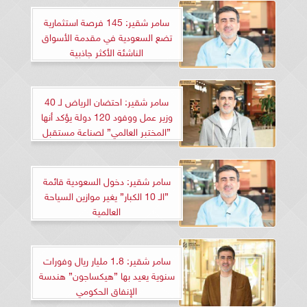
سامر شقير: 145 فرصة استثمارية
تضع السعودية في مقدمة الأسواق
الناشئة الأكثر جاذبية
سامر شقير: احتضان الرياض لـ 40
وزير عمل ووفود 120 دولة يؤكد أنها
”المختبر العالمي” لصناعة مستقبل
الوظائف
سامر شقير: دخول السعودية قائمة
”الـ 10 الكبار” يغير موازين السياحة
العالمية
سامر شقير: 1.8 مليار ريال وفورات
سنوية يعيد بها ”هيكساجون” هندسة
الإنفاق الحكومي