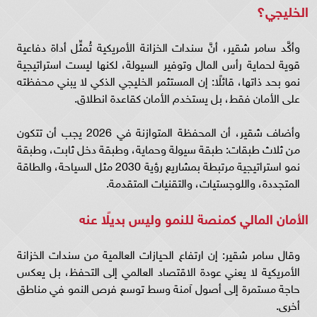
الخليجي؟
وأكَّد سامر شقير، أنَّ سندات الخزانة الأمريكية تُمثِّل أداة دفاعية
قوية لحماية رأس المال وتوفير السيولة، لكنها ليست استراتيجية
نمو بحد ذاتها، قائلًا: إن المستثمر الخليجي الذكي لا يبني محفظته
على الأمان فقط، بل يستخدم الأمان كقاعدة انطلاق.
وأضاف شقير، أن المحفظة المتوازنة في 2026 يجب أن تتكون
من ثلاث طبقات: طبقة سيولة وحماية، وطبقة دخل ثابت، وطبقة
نمو استراتيجية مرتبطة بمشاريع رؤية 2030 مثل السياحة، والطاقة
المتجددة، واللوجستيات، والتقنيات المتقدمة.
الأمان المالي كمنصة للنمو وليس بديلًا عنه
وقال سامر شقير: إن ارتفاع الحيازات العالمية من سندات الخزانة
الأمريكية لا يعني عودة الاقتصاد العالمي إلى التحفظ، بل يعكس
حاجة مستمرة إلى أصول آمنة وسط توسع فرص النمو في مناطق
أخرى.