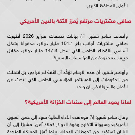
الأولى للمحافظ الكبرى.
صافي مشتريات مرتفع يُعزز الثقة بالدين الأمريكي
وأضاف سامر شقير، أنَّ بيانات تدفقات فبراير 2026 أظهرت
صافي مشتريات أجانب بلغ 101.1 مليار دولار، مدفوعًا بشكل
أساسي بالقطاع الخاص الذي سجل 147.3 مليار دولار، مقابل
مبيعات محدودة من المؤسسات الرسمية.
وأوضح شقير، أن هذه الأرقام تؤكِّد أن الثقة لم تتراجع، بل انتقلت
من الحكومات إلى المستثمر المؤسسي الخاص الذي يبحث عن
الأمان والسيولة في آن واحد.
لماذا يعود العالم إلى سندات الخزانة الأمريكية؟
وقال سامر شقير: إنَّ قوة هذه الأداة المالية تعود إلى عمق السوق
الأمريكية وسهولة التخارج وقوة الدولار كملاذ آمن، مشيرًا إلى أن
اليابان تستفيد من تحوطات العملة، بينما تُعزز المملكة المتحدة