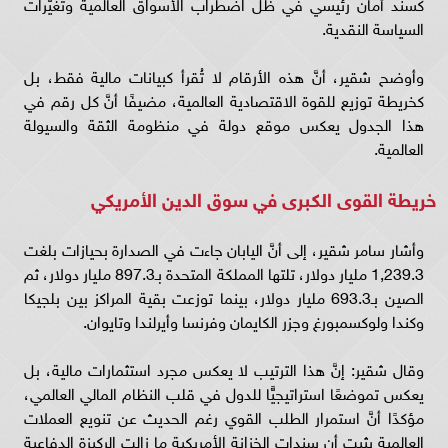
كسند أمان رئيسي في ظل اضطراب الأسواق العالمية وتغيُّرات
السياسة النقدية.
وأوضح شقير، أنَّ هذه الأرقام لا تُقرأ كبيانات مالية فقط، بل
كخريطة توزيع للقوة الاقتصادية العالمية، مضيفًا أنَّ كل رقم في
هذا الجدول يعكس موقع دولة في منظومة الثقة والسيولة
العالمية.
خريطة القوى الكبرى في سوق الدين الأمريكي
وأشار سامر شقير، إلى أنَّ اليابان جاءت في الصدارة بحيازات بلغت
1,239.3 مليار دولار، تلتها المملكة المتحدة بـ897.3 مليار دولار، ثم
الصين بـ693.3 مليار دولار، بينما توزعت بقية المراكز بين بلجيكا
وكندا ولوكسمبورغ وجزر الكايمان وفرنسا وأيرلندا وتايوان.
وقال شقير: إنَّ هذا الترتيب لا يعكس مجرد استثمارات مالية، بل
يعكس تموضعًا استراتيجيًّا للدول في قلب النظام المالي العالمي،
مؤكدًا أنَّ استمرار الطلب القوي رغم الحديث عن تنويع العملات
العالمية يثبت أن سندات الخزانة الأمريكية ما زالت الركيزة الدفاعية