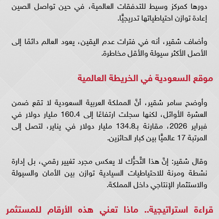
دورها كمركز وسيط للتدفقات العالمية، في حين تواصل الصين
إعادة توازن احتياطياتها تدريجيًّا.
وأضاف شقير، أنه في فترات عدم اليقين، يعود العالم دائمًا إلى
الأصل الأكثر سيولة والأقل مخاطرة.
موقع السعودية في الخريطة العالمية
وأوضح سامر شقير، أنَّ المملكة العربية السعودية لا تقع ضمن
العشرة الأوائل، لكنها سجلت ارتفاعًا إلى 160.4 مليار دولار في
فبراير 2026، مقارنة بـ134.8 مليار دولار في يناير، لتصل إلى
المرتبة 17 عالميًّا بين كبار الحائزين.
وقال شقير: إنَّ هذا التَّحرُّك لا يعكس مجرد تغيير رقمي، بل إدارة
نشطة ومرنة للاحتياطيات السيادية توازن بين الأمان والسيولة
والاستثمار الإنتاجي داخل المملكة.
قراءة استراتيجية.. ماذا تعني هذه الأرقام للمستثمر