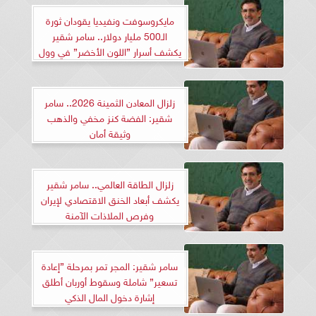
مايكروسوفت ونفيديا يقودان ثورة
الـ500 مليار دولار.. سامر شقير
يكشف أسرار ”اللون الأخضر” في وول
ستريت
زلزال المعادن الثمينة 2026.. سامر
شقير: الفضة كنز مخفي والذهب
وثيقة أمان
زلزال الطاقة العالمي.. سامر شقير
يكشف أبعاد الخنق الاقتصادي لإيران
وفرص الملاذات الآمنة
سامر شقير: المجر تمر بمرحلة ”إعادة
تسعير” شاملة وسقوط أوربان أطلق
إشارة دخول المال الذكي