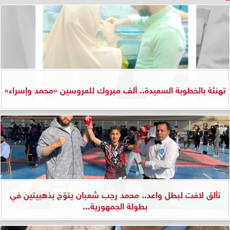
تهنئة بالخطوبة السعيدة.. ألف مبروك للعروسين «محمد وإسراء»
تألق لافت لبطل واعد.. محمد رجب شعبان يتوّج بذهبيتين في
بطولة الجمهورية...