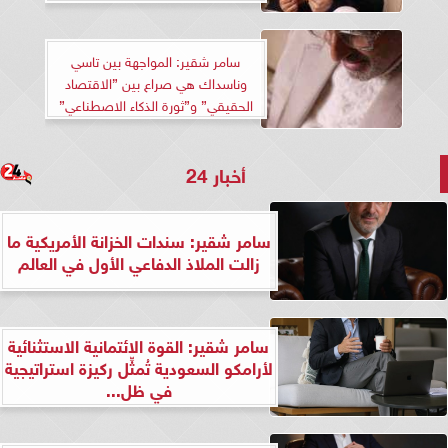
سامر شقير: المواجهة بين تاسي
وناسداك هي صراع بين ”الاقتصاد
الحقيقي” و”ثورة الذكاء الاصطناعي”
أخبار 24
سامر شقير: سندات الخزانة الأمريكية ما
زالت الملاذ الدفاعي الأول في العالم
سامر شقير: القوة الائتمانية الاستثنائية
لأرامكو السعودية تُمثِّل ركيزة استراتيجية
في ظل...