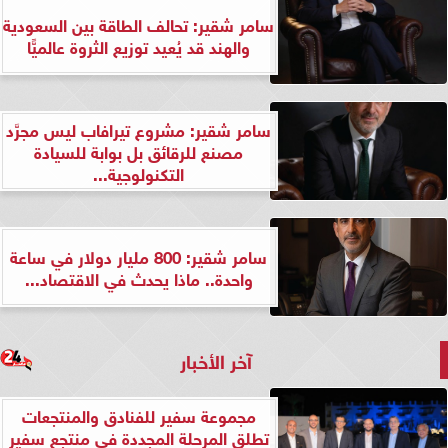
سامر شقير: تحالف الطاقة بين السعودية
والهند قد يُعيد توزيع الثروة عالميًّا
سامر شقير: مشروع تيرافاب ليس مجرَّد
مصنع للرقائق بل بوابة للسيادة
التكنولوجية...
سامر شقير: 800 مليار دولار في ساعة
واحدة.. ماذا يحدث في الاقتصاد...
آخر الأخبار
مجموعة سفير للفنادق والمنتجعات
تطلق المرحلة المجددة في منتجع سفير