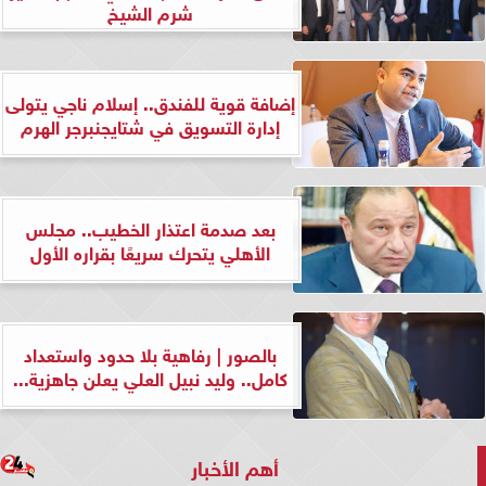
شرم الشيخ
إضافة قوية للفندق.. إسلام ناجي يتولى
إدارة التسويق في شتايجنبرجر الهرم
بعد صدمة اعتذار الخطيب.. مجلس
الأهلي يتحرك سريعًا بقراره الأول
بالصور | رفاهية بلا حدود واستعداد
كامل.. وليد نبيل العلي يعلن جاهزية...
أهم الأخبار