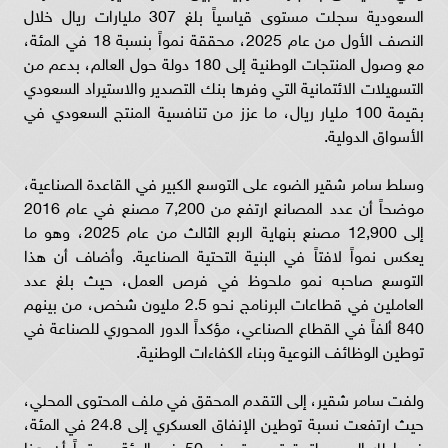
السعودية سجلت مستوى قياسياً بلغ 307 مليارات ريال خلال
النصف الأول من عام 2025، محققة نمواً بنسبة 18 في المئة،
مع وصول المنتجات الوطنية إلى 180 دولة حول العالم، بدعم من
التسهيلات الائتمانية التي وفرها بنك التصدير والاستيراد السعودي
بقيمة 100 مليار ريال، ما عزز من تنافسية المنتج السعودي في
الأسواق الدولية.
وسلط سامر شقير الضوء على التوسع الكبير في القاعدة الصناعية،
موضحاً أن عدد المصانع ارتفع من 7,200 مصنع في عام 2016
إلى 12,900 مصنع بنهاية الربع الثالث من عام 2025، وهو ما
يعكس نمواً لافتاً في البنية التحتية الصناعية. وأضاف أن هذا
التوسع صاحبه نمو ملحوظ في فرص العمل، حيث بلغ عدد
العاملين في قطاعات البرنامج نحو 2.5 مليون شخص، من بينهم
840 ألفاً في القطاع الصناعي، مؤكداً الدور المحوري للصناعة في
توطين الوظائف النوعية وبناء الكفاءات الوطنية.
ولفت سامر شقير، إلى التقدم المحقق في ملف المحتوى المحلي،
حيث ارتفعت نسبة توطين الإنفاق العسكري إلى 24.8 في المئة،
في إطار السعي لتحقيق مستهدف 50 في المئة، معتبراً أن هذا