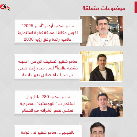
موضوعات متعلقة
سامر شقير: أرقام ”أبشر 2025”
تكرس مكانة المملكة كقوة استثمارية
عالمية رائدة وفق رؤية 2030
سامر شقير: تصنيف الرياض ”مدينة
نشطة عالمياً” ليس مجرد إنجاز صحي
بل محرك اقتصادي يعزز جاذبية
الاستثمار الأجنبي
سامر شقير: 280 مليار ريال
استثمارات ”اللوجستية” السعودية
تعكس نضج الشراكة مع القطاع
الخاص.. والنمو يقود المنطقة
بالفيديو… سامر شقير في قراءة