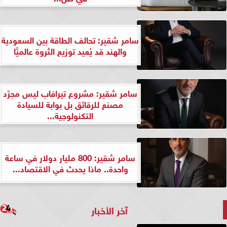
سامر شقير: تحالف الطاقة بين السعودية
والهند قد يُعيد توزيع الثروة عالميًّا
سامر شقير: مشروع تيرافاب ليس مجرَّد
مصنع للرقائق بل بوابة للسيادة
التكنولوجية...
سامر شقير: 800 مليار دولار في ساعة
واحدة.. ماذا يحدث في الاقتصاد...
آخر الأخبار