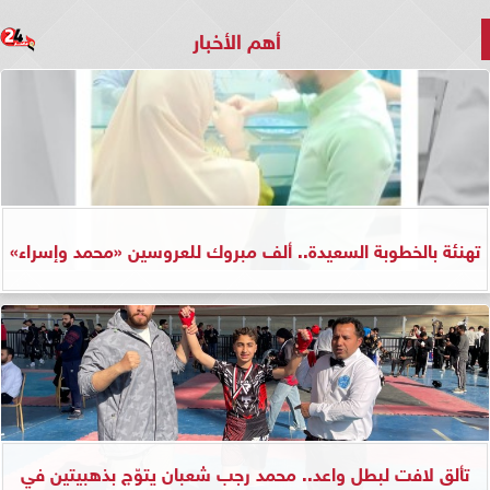
أهم الأخبار
تهنئة بالخطوبة السعيدة.. ألف مبروك للعروسين «محمد وإسراء»
تألق لافت لبطل واعد.. محمد رجب شعبان يتوّج بذهبيتين في