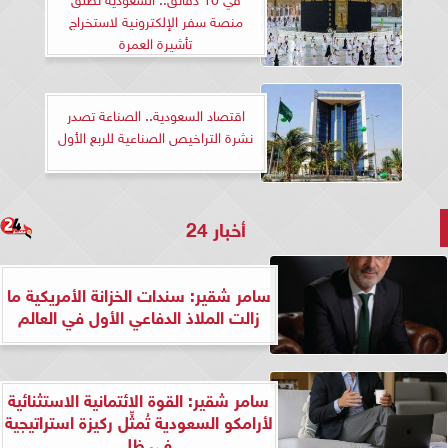
منصة سفر الإلكترونية لاستخراج
تأشيرة العمرة
اقتصاد السعودية.. الصناعة تصدر
نشرة التراخيص الصناعية للربع الأول
أخبار 24
سامر شقير: سندات الخزانة الأمريكية ما
زالت الملاذ الدفاعي الأول في العالم
سامر شقير: القوة الائتمانية الاستثنائية
لأرامكو السعودية تُمثِّل ركيزة استراتيجية
في ظل...