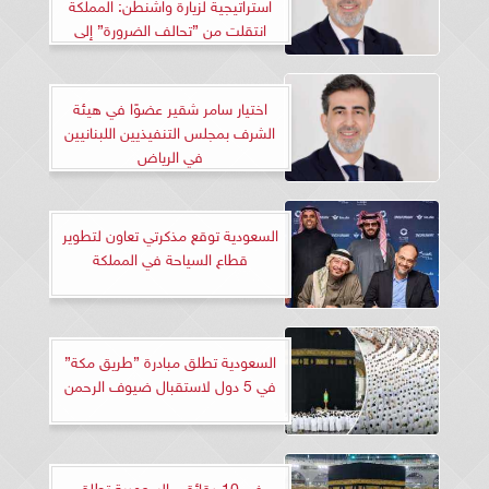
استراتيجية لزيارة واشنطن: المملكة
انتقلت من ”تحالف الضرورة” إلى
”هندسة المستقبل”
اختيار سامر شقير عضوًا في هيئة
الشرف بمجلس التنفيذيين اللبنانيين
في الرياض
السعودية توقع مذكرتي تعاون لتطوير
قطاع السياحة في المملكة
السعودية تطلق مبادرة ”طريق مكة”
في 5 دول لاستقبال ضيوف الرحمن
في 10 دقائق.. السعودية تطلق