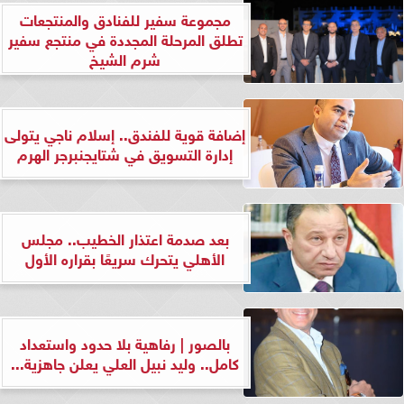
مجموعة سفير للفنادق والمنتجعات
تطلق المرحلة المجددة في منتجع سفير
شرم الشيخ
إضافة قوية للفندق.. إسلام ناجي يتولى
إدارة التسويق في شتايجنبرجر الهرم
بعد صدمة اعتذار الخطيب.. مجلس
الأهلي يتحرك سريعًا بقراره الأول
بالصور | رفاهية بلا حدود واستعداد
كامل.. وليد نبيل العلي يعلن جاهزية...