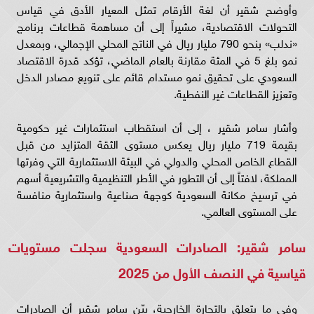
وأوضح شقير أن لغة الأرقام تمثل المعيار الأدق في قياس
التحولات الاقتصادية، مشيراً إلى أن مساهمة قطاعات برنامج
«ندلب» بنحو 790 مليار ريال في الناتج المحلي الإجمالي، وبمعدل
نمو بلغ 5 في المئة مقارنة بالعام الماضي، تؤكد قدرة الاقتصاد
السعودي على تحقيق نمو مستدام قائم على تنويع مصادر الدخل
وتعزيز القطاعات غير النفطية.
وأشار سامر شقير ، إلى أن استقطاب استثمارات غير حكومية
بقيمة 719 مليار ريال يعكس مستوى الثقة المتزايد من قبل
القطاع الخاص المحلي والدولي في البيئة الاستثمارية التي وفرتها
المملكة، لافتاً إلى أن التطور في الأطر التنظيمية والتشريعية أسهم
في ترسيخ مكانة السعودية كوجهة صناعية واستثمارية منافسة
على المستوى العالمي.
سامر شقير: الصادرات السعودية سجلت مستويات
قياسية في النصف الأول من 2025
وفي ما يتعلق بالتجارة الخارجية، بيّن سامر شقير أن الصادرات