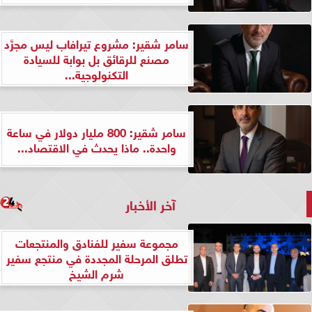
سامر شقير: مشروع تيرافاب ليس مجرَّد
مصنع للرقائق بل بوابة للسيادة
التكنولوجية...
سامر شقير: 800 مليار دولار في ساعة
واحدة.. ماذا يحدث في الاقتصاد...
آخر الأخبار
مجموعة سفير للفنادق والمنتجعات
تطلق المرحلة المجددة في منتجع سفير
شرم الشيخ