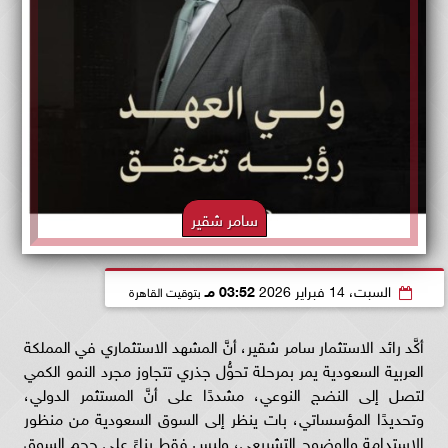
سامر شقير
السبت، 14 فبراير 2026
03:52 مـ
بتوقيت القاهرة
أكَّد رائد الاستثمار سامر شقير، أنَّ المشهد الاستثماري في المملكة
العربية السعودية يمر بمرحلة تحوُّل جذري تتجاوز مجرد النمو الكمي
لتصل إلى النضج النوعي، مشددًا على أنَّ المستثمر الدولي،
وتحديدًا المؤسساتي، بات ينظر إلى السوق السعودية من منظور
الاستدامة والوضوح التشريعي، وليس فقط بناءً على حجم السوق