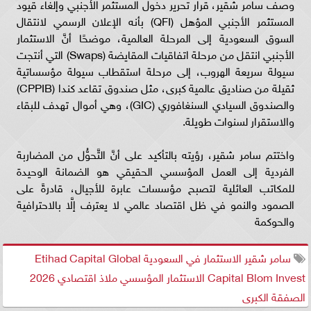
وصف سامر شقير، قرار تحرير دخول المستثمر الأجنبي وإلغاء قيود
المستثمر الأجنبي المؤهل (QFI) بأنه الإعلان الرسمي لانتقال
السوق السعودية إلى المرحلة العالمية، موضحًا أنَّ الاستثمار
الأجنبي انتقل من مرحلة اتفاقيات المقايضة (Swaps) التي أنتجت
سيولة سريعة الهروب، إلى مرحلة استقطاب سيولة مؤسساتية
ثقيلة من صناديق عالمية كبرى، مثل صندوق تقاعد كندا (CPPIB)
والصندوق السيادي السنغافوري (GIC)، وهي أموال تهدف للبقاء
والاستقرار لسنوات طويلة.
واختتم سامر شقير، رؤيته بالتأكيد على أنَّ التَّحوُّل من المضاربة
الفردية إلى العمل المؤسسي الحقيقي هو الضمانة الوحيدة
للمكاتب العائلية لتصبح مؤسسات عابرة للأجيال، قادرةً على
الصمود والنمو في ظل اقتصاد عالمي لا يعترف إلَّا بالاحترافية
والحوكمة
سامر شقير الاستثمار في السعودية Etihad Capital Global
Capital Blom Invest الاستثمار المؤسسي ملاذ اقتصادي 2026
الصفقة الكبرى