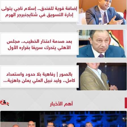
إضافة قوية للفندق.. إسلام ناجي يتولى
إدارة التسويق في شتايجنبرجر الهرم
بعد صدمة اعتذار الخطيب.. مجلس
الأهلي يتحرك سريعًا بقراره الأول
بالصور | رفاهية بلا حدود واستعداد
كامل.. وليد نبيل العلي يعلن جاهزية...
أهم الأخبار