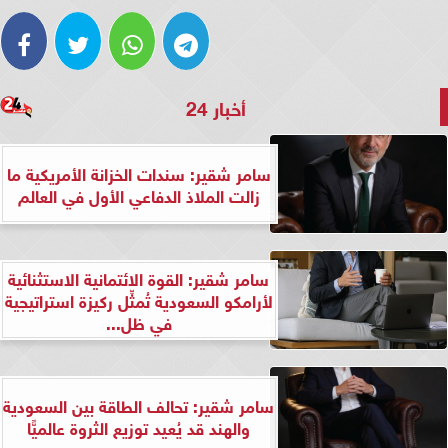
أخبار 24
سامر شقير: سندات الخزانة الأمريكية ما
زالت الملاذ الدفاعي الأول في العالم
سامر شقير: القوة الائتمانية الاستثنائية
لأرامكو السعودية تُمثِّل ركيزة استراتيجية
في ظل...
سامر شقير: تحالف الطاقة بين السعودية
والهند قد يُعيد توزيع الثروة عالميًّا