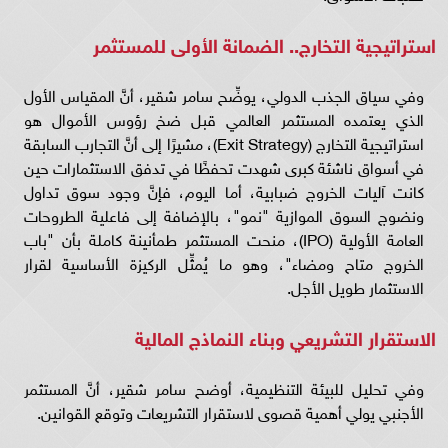
استراتيجية التخارج.. الضمانة الأولى للمستثمر
وفي سياق الجذب الدولي، يوضِّح سامر شقير، أنَّ المقياس الأول
الذي يعتمده المستثمر العالمي قبل ضخ رؤوس الأموال هو
استراتيجية التخارج (Exit Strategy)، مشيرًا إلى أنَّ التجارب السابقة
في أسواق ناشئة كبرى شهدت تحفظًا في تدفق الاستثمارات حين
كانت آليات الخروج ضبابية، أما اليوم، فإنَّ وجود سوق تداول
ونضوج السوق الموازية "نمو"، بالإضافة إلى فاعلية الطروحات
العامة الأولية (IPO)، منحت المستثمر طمأنينة كاملة بأن "باب
الخروج متاح ومضاء"، وهو ما يُمثِّل الركيزة الأساسية لقرار
الاستثمار طويل الأجل.
الاستقرار التشريعي وبناء النماذج المالية
وفي تحليل للبيئة التنظيمية، أوضح سامر شقير، أنَّ المستثمر
الأجنبي يولي أهمية قصوى لاستقرار التشريعات وتوقع القوانين.