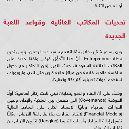
أو الفرص الآنية.
تحديات المكاتب العائلية وقواعد اللعبة
الجديدة
ويرى سامر شقير، خلال مقابلته مع سعيد عبد الرحمن، رئيس تحرير
مجلة Entrepreneur، أنَّ هذا التَّحوُّل فرض واقعًا جديدًا على
المكاتب العائلية السعودية، حيث انتهى زمن الاحتكار مع دخول
منافسة عالمية قادمة من مراكز مالية كبرى مثل لندن ونيويورك،
تستخدم أدوات تحليلية أكثر ذكاءً وتعقيدًا.
وشدَّد على أنَّ البقاء والنمو يتطلبان تبني ثلاث ركائز أساسية: أولًا
الحوكمة (Governance) التي تفصل بين الملكية والإدارة وتنهي
القرارات الفردية، وثانيًا الاعتماد الكلي على النماذج المالية
(Financial Models) لاتخاذ القرارات بناءً على لغة الأرقام، وثالثًا
تفعيل إدارة المخاطر وأدوات التحوط (Hedging) لتأمين الأرباح من
تقلبات الأسواق.