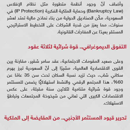
وأضاف أنَّ وجود أنظمة متطورة مثل نظام الإفلاس
(Bankruptcy Law) وحماية الملكية الفكرية (IP Protection) في
السعودية، مكَّن الصناديق الدولية من بناء نماذج مالية تمتد لعشر
سنوات، مما يعزز من قدرة الشركات على التخطيط الاستراتيجي
المستقر بعيدًا عن المفاجآت القانونية.
التفوق الديموغرافي.. قوة شرائية لثلاثة عقود
وعلى صعيد المقومات الاجتماعية، عقد سامر شقير، مقارنة بين
القوى الاقتصادية العالمية، مشيرًا إلى أنَّ السعودية تبرز بهرم
سكاني شاب، حيث تزيد نسبة السكان تحت سن 35 عامًا عن
60%، هذا المجتمع الرقمي والنشط استهلاكيًّا يضمن للمستثمر
وجود قوة شرائية متنامية لثلاثين سنة مقبلة، على عكس
الاقتصادات الكبرى التي تعاني من شيخوخة المجتمعات وتباطؤ
الاستهلاك.
تحرير قيود المستثمر الأجنبي.. من المقايضة إلى الملكية