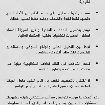
تقليدية.
تستخدم أدوات تحليل مالي متقدمة لقياس الأداء المالي
وتحديد نقاط القوة والضعف ووضع خطط تحسين فعالة.
تهتم بتحسين التدفقات النقدية وتعزيز السيولة لضمان
استقرار العمليات التشغيلية وتقليل المخاطر المالية.
تربط بين التحليل المالي والواقع السوقي والاستثماري
لتقديم قرارات مالية أكثر دقة وواقعية.
تدعم الشركات في اتخاذ قرارات استراتيجية مبنية على
بيانات مالية واضحة وتقارير احترافية.
لا تكتفي بالتخطيط فقط، بل تتابع تنفيذ حلول الهيكلة
المالية لضمان تحقيق النتائج الفعلية على أرض الواقع.
وقد أٌتيحت لنا فرصة التواصل مع أحد مستشاري شركة مشروعك
للاستشارات المعنيين بتقديم الخدمة، والذي أعطانا معلومات