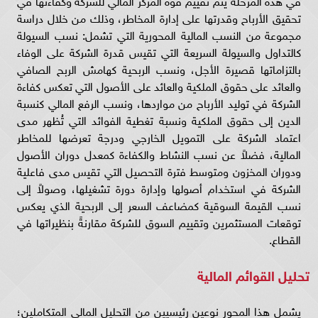
تحقيق الأرباح وقدرتها على إدارة المخاطر، وذلك من خلال دراسة
مجموعة من النسب المالية المحورية التي تشمل: نسب السيولة
كالتداول والسيولة السريعة التي تقيس قدرة الشركة على الوفاء
بالتزاماتها قصيرة الأجل، ونسب الربحية كهامش الربح الصافي
والعائد على حقوق الملكية والعائد على الأصول التي تعكس كفاءة
الشركة في توليد الأرباح من مواردها، ونسب الرفع المالي كنسبة
الدين إلى حقوق الملكية ونسبة تغطية الفوائد التي تُظهر مدى
اعتماد الشركة على التمويل الخارجي ودرجة تعرضها للمخاطر
المالية، فضلاً عن نسب النشاط والكفاءة كمعدل دوران الأصول
ودوران المخزون ومتوسط فترة التحصيل التي تقيس مدى فاعلية
الشركة في استخدام أصولها وإدارة دورة تشغيلها، وصولاً إلى
نسب القيمة السوقية كمضاعف السعر إلى الربحية الذي يعكس
توقعات المستثمرين وتقييم السوق للشركة مقارنةً بنظيراتها في
القطاع.
تحليل القوائم المالية
يشمل هذا المحور نوعين رئيسيين من التحليل المالي المتكاملين؛