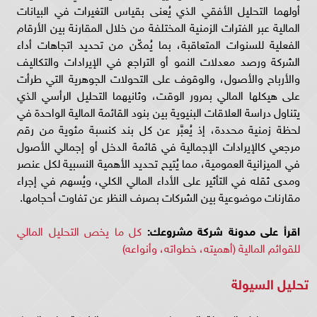
أولهما التحليل الأفقي الذي يُعنى بقياس التغيرات في البيانات
المالية عبر الفترات الزمنية المختلفة من خلال المقارنة بين الأرقام
الفعلية للسنوات المتعاقبة، بما يُمكّن من تحديد اتجاهات أداء
الشركة ورصد معدلات النمو أو التراجع في الإيرادات والتكاليف
والأرباح والأصول، والوقوف على التحولات الجوهرية التي طرأت
على هيكلها المالي بمرور الوقت، وثانيهما التحليل الرأسي الذي
يتناول دراسة العلاقات البنيوية بين بنود القائمة المالية الواحدة في
لحظة زمنية محددة، إذ يُعبَّر عن كل بند كنسبة مئوية من رقم
مرجعي كالإيرادات الإجمالية في قائمة الدخل أو إجمالي الأصول
في الميزانية العمومية، مما يُتيح تحديد الأهمية النسبية لكل عنصر
ومدى ثقله في التأثير على الأداء المالي الكلي، ويُسهم في إجراء
مقارنات موضوعية بين الشركات بصرف النظر عن تفاوت أحجامها.
اقرأ على مدونة شركة مشروعك:
كل ما يخص التحليل المالي
للقوائم المالية (أهميته، خطواته، وأنواعه)
تحليل السيولة