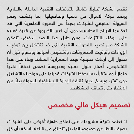
تقدم الشركة تحليلاً شاملاً للتدفقات النقدية الداخلة والخارجة
يرصد حركة الأموال في دقتها وتفاصيلها، بما يكشف وضع
السيولة الحقيقي للشركات بعيداً عن الصورة الظاهرية التي قد
تعكسها الأرباح المحاسبية دون أن تعبر بالضرورة عن قدرة فعلية
على الوفاء بالالتزامات. ومن خلال هذا الرصد الدقيق، تتمكن
الشركة من تحديد الفجوات النقدية التي قد تتشكل بين توقيت
الإيرادات وتوقيت المصروفات، وتشخيص أسبابها بوضوح قبل أن
تتحول إلى أزمات حقيقية تهدد استمرارية النشاط. وبناءً على هذا
التشخيص، تُصاغ حلول عملية ومدروسة تضمن تدفقاً نقدياً
متوازناً ومستقراً، بما يحفظ للشركات قدرتها على مواصلة التشغيل
دون تعثر، ويرسخ لديها ثقافة الإدارة الاستباقية للسيولة بدلاً من
الانتظار حتى تتفاقم المشكلات.
تصميم هيكل مالي مخصص
لا تعتمد شركة مشروعك على نماذج جاهزة تُفرض على الشركات
بصرف النظر عن خصوصياتها، بل تنطلق من قناعة راسخة بأن كل