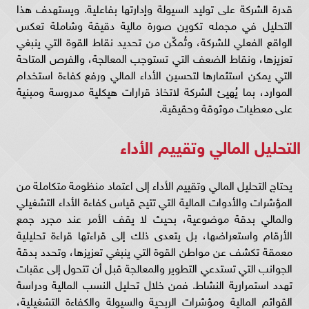
قدرة الشركة على توليد السيولة وإدارتها بفاعلية. ويستهدف هذا
التحليل في مجمله تكوين صورة مالية دقيقة وشاملة تعكس
الواقع الفعلي للشركة، وتُمكّن من تحديد نقاط القوة التي ينبغي
تعزيزها، ونقاط الضعف التي تستوجب المعالجة، والفرص المتاحة
التي يمكن استثمارها لتحسين الأداء المالي ورفع كفاءة استخدام
الموارد، بما يُهيئ الشركة لاتخاذ قرارات هيكلية مدروسة ومبنية
على معطيات موثوقة وحقيقية.
التحليل المالي وتقييم الأداء
يحتاج التحليل المالي وتقييم الأداء إلى اعتماد منظومة متكاملة من
المؤشرات والأدوات المالية التي تتيح قياس كفاءة الأداء التشغيلي
والمالي بدقة موضوعية، بحيث لا يقف الأمر عند مجرد جمع
الأرقام واستعراضها، بل يتعدى ذلك إلى قراءتها قراءة تحليلية
معمقة تكشف عن مواطن القوة التي ينبغي تعزيزها، وتحدد بدقة
الجوانب التي تستدعي التطوير والمعالجة قبل أن تتحول إلى عقبات
تهدد استمرارية النشاط. فمن خلال تحليل النسب المالية ودراسة
القوائم المالية ومؤشرات الربحية والسيولة والكفاءة التشغيلية،