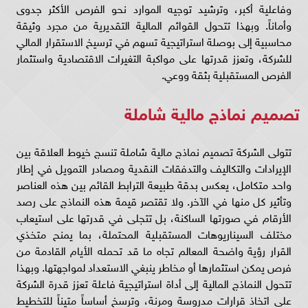
وفاعلية أكبر، وترشيد توجيه الموارد نحو الفرص الأكثر جدوى
وأماناً. وبهذا تتحول القوائم المالية التقديرية من مجرد وثيقة
محاسبية إلى بوصلة استراتيجية تسهم في ترسيخ الاستقرار المالي
للشركة، وتعزز قدرتها على مواكبة التغيرات الاقتصادية واستثمار
الفرص المستقبلية بثقة ووعي.
تصميم نماذج مالية شاملة
تتولى الشركة تصميم نماذج مالية شاملة تنسج خيوط العلاقة بين
الإيرادات والتكاليف والتدفقات النقدية ومصادر التمويل في إطار
واحد متكامل، يعكس بدقة طبيعة الترابط القائم بين هذه العناصر
وتأثير كل منها في الآخر. ولا تقتصر قيمة هذه النماذج على رصد
الأرقام في صورتها الساكنة، بل تتجلى في قدرتها على استيعاب
مختلف السيناريوهات المستقبلية المحتملة، بما يمنح متخذي
القرار رؤية واضحة المعالم تجاه ما قد تحمله الأيام القادمة من
فرص يمكن استثمارها أو مخاطر ينبغي الاستعداد لمواجهتها. وبهذا
تتحول النماذج المالية إلى أداة استراتيجية فاعلة تعزز قدرة الشركة
على اتخاذ قرارات مدروسة ومرنة، وترسخ أساساً متيناً للتخطيط