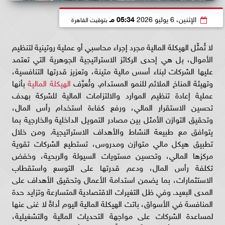
الإثنين، 6 يوليو 2026
05:34 مـ
بتوقيت القاهرة
لا تُمثّل الهيكلة المالية مجرد إجراء محاسبي أو عملية روتينية لتنظيم
الأموال، بل هي إحدى الركائز الاستراتيجية الجوهرية التي تعتمد
عليها الشركات لبناء أسس مالية متينة، وتعزيز قدرتها التنافسية،
وتهيئة المناخ الملائم للنمو المستدام. وتُعرَّف
الهيكلة المالية
بأنها
عملية إعادة تنظيم الموارد والالتزامات المالية للشركة بهدف
تحسين الاستقرار المالي، ورفع كفاءة استخدام رأس المال،
وتحقيق التوازن الأمثل بين مصادر التمويل الداخلية والخارجية بما
يتوافق مع طبيعة النشاط والأهداف الاستراتيجية. ومن خلال
تطبيق هيكل مالي متوازن ومدروس، تستطيع الشركات تقوية
مركزها المالي، وتحسين مستويات السيولة والربحية، وخفض
تكلفة رأس المال، ودعم قدرتها على التوسع واستقطاب
الاستثمارات، بما يضمن استدامة الأعمال وتحقيق الأهداف على
المدى البعيد. وفي ظل التغيرات الاقتصادية المتسارعة وتزايد حدة
المنافسة في الأسواق، باتت الهيكلة المالية اليوم أداةً لا غنى عنها
لمساعدة الشركات على مواجهة التحديات المالية والتشغيلية،