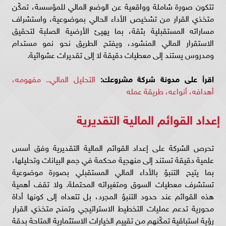
تتكون صورة شاملة وواقعية عن الوضع المالي للمؤسسة، تمكّن
متخذي القرار من تشخيص الأداء الحالي بموضوعية، واستشراف
مساراته المستقبلية بثقة، بما يهيئ الأرضية الصلبة لتحقيق
الاستقرار المالي المنشود، ويفتح الطريق نحو نمو مستدام
ومدروس يستند إلى معطيات دقيقة لا إلى تقديرات عشوائية.
اقرأ على مدونة شركة مشروعك:
التحليل المالي.. مفهومه،
أهدافه، أنواعه، طريقة عمله
إعداد القوائم المالية التقديرية
تحرص الشركة على إعداد القوائم المالية التقديرية وفق أسس
علمية دقيقة تستند إلى منهجية محكمة في جمع البيانات وتحليلها،
بما يتيح التنبؤ بالأداء المالي المستقبلي بصورة موضوعية
تستشرف معطيات السوق ومتغيراته المحتملة. ولا تقف أهمية
هذه القوائم عند حدود التنبؤ المجرد، بل تتعداه إلى كونها أداة
محورية تدعم عمليات التخطيط الاستراتيجي وتمنح متخذي القرار
رؤية استباقية تمكّنهم من تقييم الخيارات الاستثمارية المتاحة بدقة