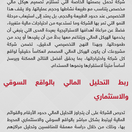
شركة تحمل بصمتها الخاصة التي تستلزم تصميم هيكل مالي
مخصص يتناسب مع طبيعة نشاطها وحجم عملياتها. ولا يقف هذا
التخصيص عند حدود الطبيعة والحجم، بل يمتد إلى استيعاب مرحلة
النمو التي تمر بها الشركة وما تستدعيه من احتياجات مالية متغيرة،
فضلاً عن مراعاة أهدافها الاستراتيجية بعيدة المدى التي ينبغي أن
يخدمها الهيكل المالي ويتناغم معها بدلاً من أن يقيدها أو يحد من
طموحاتها. وبهذا النهج التخصيصي الدقيق، تضمن شركة
مشروعك أن يكون الهيكل المالي المصمم انعكاساً حقيقياً لواقع
كل شركة واحتياجاتها، بما يحقق أفضل النتائج الممكنة ويرسخ
أساساً متيناً لاستقرارها ونموها المستدام.
ربط التحليل المالي بالواقع السوقي
والاستثماري
تحرص الشركة على أن يتجاوز التحليل المالي حدود الأرقام والقوائم
المالية ليرتبط بشكل مباشر بالواقع السوقي والاستثماري المحيط
بها، وذلك من خلال دراسة معمقة للمنافسين وتحليل مراكزهم