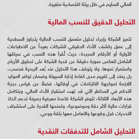
المالي السليم في ظل بيئة اقتصادية متغيرة.
التحليل الدقيق للنسب المالية
تتميز الشركة بإجراء تحليل متعمق للنسب المالية يتجاوز السطحية
إلى عمق يكشف الأداء الحقيقي للشركات بعيداً عن الانطباعات
الأولية أو الأرقام المجردة، حيث تُقرأ هذه النسب في سياقها
الشامل لتعكس صورة دقيقة عن قدرة الشركة على تحقيق الأرباح
واستمرار نموها. ولا يتوقف هذا التحليل عند بُعد الربحية فحسب،
بل يمتد إلى تقييم مدى كفاءة إدارة السيولة وضمان توافر الموارد
اللازمة لمواجهة الالتزامات في أوقاتها، فضلاً عن قياس درجة
التحكم في المخاطر التي قد تهدد استقرار الأداء المالي. وبتكامل
هذه الأبعاد الثلاثة، تتوفر للشركة قاعدة معرفية رصينة تدعم اتخاذ
قرارات مالية أكثر دقة وموضوعية، وتمنحها القدرة على استشراف
التحديات قبل وقوعها والتعامل معها بثقة ووعي.
التحليل الشامل للتدفقات النقدية